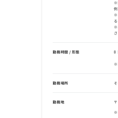
※
例
※
る
※
さ
勤務時間 / 形態
8
※
勤務場所
そ
勤務地
〒
※