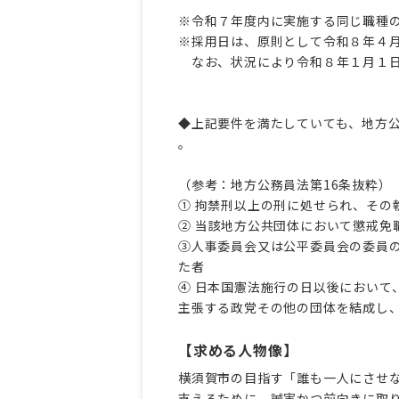
※令和７年度内に実施する同じ職種
※採用日は、原則として令和８年４
なお、状況により令和８年１月１日
◆上記要件を満たしていても、地方
。
（参考：地方公務員法第16条抜粋）
① 拘禁刑以上の刑に処せられ、その
② 当該地方公共団体において懲戒免
③人事委員会又は公平委員会の委員
た者
④ 日本国憲法施行の日以後において
主張する政党その他の団体を結成し
【求める人物像】
横須賀市の目指す「誰も一人にさせ
支えるために、誠実かつ前向きに取