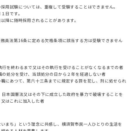
の採用試験については、重複して受験することはできません。
月１日です。
以降に随時採用されることがあります。
公務員法第
16
条に定める欠格条項に該当する方は受験できません
執行を終わるまで又はその執行を受けることがなくなるまでの者
職の処分を受け、当該処分の日から２年を経過しない者
の職にあつて、第六十三条までに規定する罪を犯し、刑に処せられ
、日本国憲法又はその下に成立した政府を暴力で破壊することを
、又はこれに加入した者
ないまち」という理念に共感し、横須賀市民一人ひとりの生活を
り組める人材を募集します。