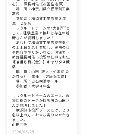
む） 課長補佐【市営住宅課】
場 所：神奈川県立横須賀工業
高校
参加者：横須賀工業高校３年
生 ２９名
リクルートチームの“大御所”と
して、経験豊富で頼れる存在の新
野さんが説明しました！
あわせて横須賀工業高校卒業生
の土木職２名も参加し、実際の仕
事内容ややりがいなど、現場のリ
アルを交えて市役所の仕事をお伝
新野課長補佐
えしました。
【４月３日（金）】キャリタス就
活
職 員：山田 雄大（やまだ た
かひろ） 主任 【健康保険課】
場 所：日石横浜ホール
参加者：大学４年生
リクルートチームのエース、現
場目線のトークが持ち味の山田さ
んが説明しました！
横須賀市役所ブースには、２０
名以上の方にお立ち寄りいただき
ました。
山田主任
2026/06/29