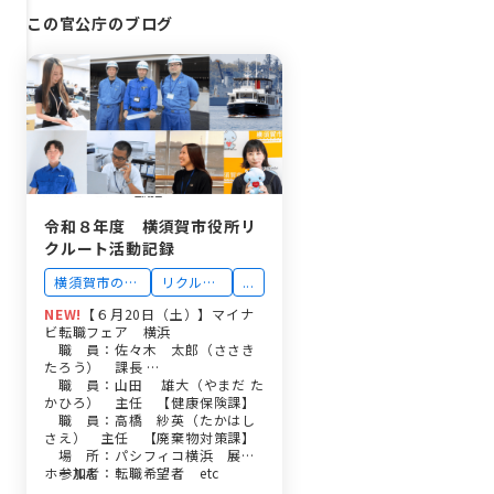
この官公庁のブログ
令和８年度 横須賀市役所リ
クルート活動記録
横須賀市の仕
リクルー
...
事
ト
NEW!
【６月20日（土）】マイナ
ビ転職フェア 横浜
職 員：佐々木 太郎（ささき
たろう） 課長 …
職 員：山田 雄大（やまだ た
かひろ） 主任 【健康保険課】
職 員：高橋 紗英（たかはし
さえ） 主任 【廃棄物対策課】
場 所：パシフィコ横浜 展示
ホールA
参加者：転職希望者 etc