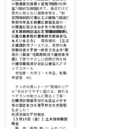
の現場を知り尽くした“実務のプ
参加者：建築・環境学部 ３年
ロ”ならではの視点で、身近だけど
生・修士１年生
意外と知らない健康保険を、“制
度”ではなく“暮らしの安心”として
関東学院大学にて、建築・環境
わかりやすく紐解きました。
学部の学生を対象に就職支援のた
学生の皆さんもかなり熱心で、
め開催しているセミナーに参加さ
メモの手が止まらず質問も続々。
せていただきました！当日は20社
【５月30日（土）】学情 就職博
こちらも良い刺激をいただきまし
以上が集まり、会場は大変にぎわ
職 員：乾 俊一郎（いぬい し
た！
っていました。
ゅんいちろう） 課長補佐 【生活
横須賀市ブースでは、実際の業
支援課】
務の様子をイメージできるよう“現
職 員：平野 麻衣（ひらの ま
場のリアル”をかみ砕いて紹介す
い） 職員 【国際交流・基地政策
る、丁寧でやさしい説明が持ち味
課】
の建築職職員が対応しました。
場 所：パシフィコ横浜 アネ
ックスホール
参加者：大学３・４年生、転職
希望者 etc
テンポの良いトーク“現場のリア
ル”を分かりやすく届ける、頼れる
ベテランの乾さんと明るく丁寧な
説明で、初めての方も話しかけや
横須賀市役所ブースには、５４
すい空気をつくる平野さんが説明
名の方にお立ち寄りいただきまし
しました！
た。
乾課長補佐平野職員
【５月15日（金）】土木技術職説
明会
職 員：新野 勉（しんの つと