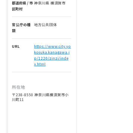
都道府県 / 市
神奈川県 横須賀市
区町村
官公庁の種
地方公共団体
類
URL
https://www.city.yo
kosuka.kanagawa.j
p/1220/zinzi/inde
x.html
所在地
〒238-8550 神奈川県横須賀市小
川町11