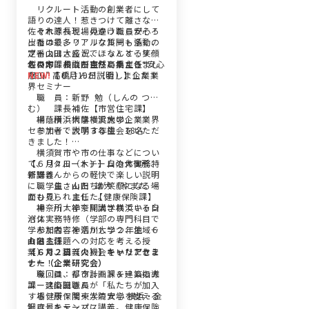
リクルート活動の創業者にして
語りの達人！惹きつけて離さない
佐々木課長と、見かけたら安心！
それぞれ現場の違う職員がそろ
出番は最多？！リクルート活動の
ったので、リアルな質問も多く、
定番山田さんと、ほっとする笑顔
ブースは大盛況で、なんと…９１
が目印！相談が自然と集まる“安心
名の方にお立ち寄りいただきまし
佐々木課長山田主任高橋主任
窓口” 高橋さんが説明しました！
た！
NEW!
【６月19日（金）】企業業
界セミナー
職 員：新野 勉（しんの つと
む） 課長補佐【市営住宅課】
場 所：桐蔭横浜大学
桐蔭横浜大学で実施の企業業界
参加者：大学３年生 18名
セミナーで説明する機会をいただ
きました！
横須賀市や市の仕事などについ
て、リクルートチームの大御所、
【６月４日（木）】自治体実務特
新野さんからの軽快で楽しい説明
修講義
に、学生さんたちが笑顔になる場
職 員：山田 雄大（やまだ た
面も見られました。
かひろ） 主任 【健康保険課】
場 所：神奈川大学横浜キャン
神奈川大学で開講されている自
パス
治体実務特修（学部の専門科目で
参加者：神奈川大学２年生 ６
学んだ内容を活かしつつ、地域に
０名
おける課題への対応を考える授
山田主任
業）で、講義の機会をいただきま
【６月２日（火）】キャリアセミ
した！
ナー（企業研究会）
今回は、リクルートチームの大
職 員：都市計画課＆建築指導
エース山田さんが「私たちが加入
課 建築職職員
する健康保険～人の安心を支える
場 所：関東学院大学 横浜・金
制度」をテーマに講義。健康保険
沢八景キャンパス