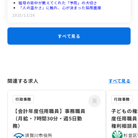
祖母の背中が教えてくれた「予防」の大切さ
「人の温かさ」に触れ、心が決まった採用面接
新人保健師の奮闘。地域に飛び込み、感謝される喜び
2025/12/26
50人の先輩と6人の同期。温かい人間関係が支え
「しっかり休む」も仕事のうち。充実のワークライフバラン
ス
これから目指す方へ。大切なのは「住民の心に寄り添うこ
すべて見る
と」
関連する求人
すべて見る
行政事務
行政事務
【会計年度任用職員】事務職員
子どもの権
（月給・7時間30分・週5日勤
度任用職員
務）
権利相談員
（2026年
須賀川市役所
杉並区