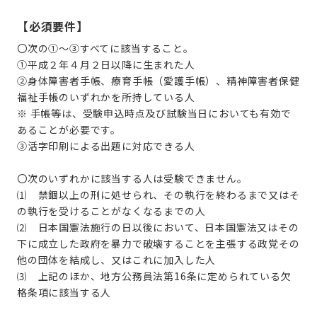
【必須要件】
〇次の①～③すべてに該当すること。
①平成２年４月２日以降に生まれた人
②身体障害者手帳、療育手帳（愛護手帳）、精神障害者保健
福祉手帳のいずれかを所持している人
※ 手帳等は、受験申込時点及び試験当日においても有効で
あることが必要です。
③活字印刷による出題に対応できる人
〇次のいずれかに該当する人は受験できません。
⑴ 禁錮以上の刑に処せられ、その執行を終わるまで又はそ
の執行を受けることがなくなるまでの人
⑵ 日本国憲法施行の日以後において、日本国憲法又はその
下に成立した政府を暴力で破壊することを主張する政党その
他の団体を結成し、又はこれに加入した人
⑶ 上記のほか、地方公務員法第16条に定められている欠
格条項に該当する人