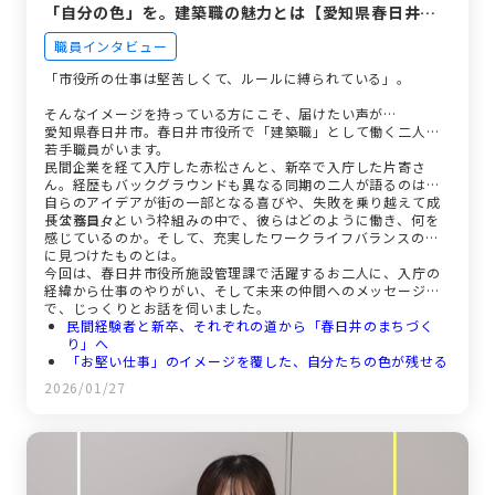
「自分の色」を。建築職の魅力とは【愛知県春日井
市】
職員インタビュー
「市役所の仕事は堅苦しくて、ルールに縛られている」。
そんなイメージを持っている方にこそ、届けたい声が…
愛知県春日井市。春日井市役所で「建築職」として働く二人の
若手職員がいます。
民間企業を経て入庁した赤松さんと、新卒で入庁した片寄さ
ん。経歴もバックグラウンドも異なる同期の二人が語るのは、
自らのアイデアが街の一部となる喜びや、失敗を乗り越えて成
長する日々。
「公務員」という枠組みの中で、彼らはどのように働き、何を
感じているのか。そして、充実したワークライフバランスの先
に見つけたものとは。
今回は、春日井市役所施設管理課で活躍するお二人に、入庁の
経緯から仕事のやりがい、そして未来の仲間へのメッセージま
で、じっくりとお話を伺いました。
民間経験者と新卒、それぞれの道から「春日井のまちづく
り」へ
「お堅い仕事」のイメージを覆した、自分たちの色が残せる
現場
2026/01/27
公共施設を守り、つくる責任。失敗を糧に成長する日々
年齢も経歴も超えて支え合う、「同期」という特別な存在
「休みを取りなさい」と言われる環境。仕事と私生活の心地
よい調和
迷っているあなたへ。街に残る仕事ができる場所