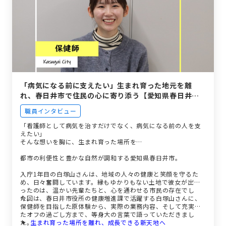
「病気になる前に支えたい」生まれ育った地元を離
れ、春日井市で住民の心に寄り添う【愛知県春日井
市】
職員インタビュー
「看護師として病気を治すだけでなく、病気になる前の人を支
えたい」
そんな想いを胸に、生まれ育った場所を…
都市の利便性と豊かな自然が調和する愛知県春日井市。
入庁1年目の白塚山さんは、地域の人々の健康と笑顔を守るた
め、日々奮闘しています。縁もゆかりもない土地で彼女が出会
ったのは、温かい先輩たちと、心を通わせる市民の存在でし
た。
今回は、春日井市役所の健康増進課で活躍する白塚山さんに、
保健師を目指した原体験から、実際の業務内容、そして充実し
たオフの過ごし方まで、等身大の言葉で語っていただきまし
た。
生まれ育った場所を離れ、成長できる新天地へ