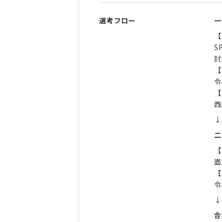
選考フロー
一
【
S
討
【
令
【
西
↓
二
【
面
【
令
↓
合