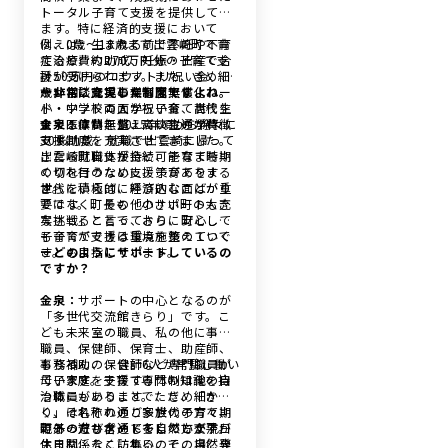
トータル子育て支援を提供してい
ます。特に経済的支援において
は、0歳〜18歳まで出雲崎町で育
例えば、生まれる前で不妊や不育
てると、約270万円分の子育て支
症治療費の助成、妊娠・出産で合
援が受けられます。また、きめ細
計50万円のコウノトリ祝い金、0
かい相談支援事業も充実し、ハー
歳から２歳児の保育園無償化、
ー非常に充実した制度ですよね。
ド・ソフト両面から子育て世代を
小・中学校の入学祝い金、高校生
支える体制を整えているのが特徴
まで医療費無償、高校生通学費
金泉：
はい、2015年頃から徐々に
です。
30％助成、就職で出雲崎に帰って
支援制度を充実させてきました。
きたら就職支援金と、子育て時期
出雲崎町自体が持続可能なまちづ
の切れ目のない支援策がありま
くりを行うために、子育てをする
す。
世代を積極的に呼び込むことが重
さらにいえば、経済的な面ばかり
要です。町長も「小さい町の大き
ではなく、その他のサポートも充
な挑戦」と言っており、町として
実させることで、さらに安心して
も子育て支援は重点施策の１つで
子育てができる環境を整えていく
す。
ことも目指しています。
ーどのようにサポートしているの
ですか？
金泉：
サポートの中心となるのが
「多世代交流館きらり」です。こ
ども未来室の職員、私の他に事務
職員、保健師、保育士、助産師、
事務補助の、合計6人が常駐し働い
もちろん、保健師など専門職員が
ています。子育て専門の知識を持
母子家庭を支援する体制は他の自
つ職員がいることで、きめ細か
治体にもあります。ただ、「きら
く、それぞれのご家族の子育て期
り」は名称の通り多世代の方々、
にあったサポートをしています。
町外の方も含めて多くの方が平日
親子の遊びを通じて自然と交流が
休日関係なく訪れるので、自然発
生まれ、そこに集い、その場に専