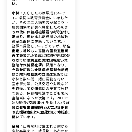
い。
小林
：入庁したのは平成16年で
す。最初は教育委員会にいました
が、その年に大雨災害が起こり、
農業関係の部署へ異動したのをき
っかけに、双方の部署を行ったり
その後、保健福祉課に5年間在籍し
来たりしていました。
たあと、現在は、総務課の地域政
策室企画係に在籍しています。総
務課へ異動し5年ほどですが、移住
促進、地域おこし協力隊や空き家
金泉：
こども未来室の室長を担当
再生事業、ふるさと納税や地域DX
しています。平成4年に入庁してい
など、地域創生に関する幅広い業
るので、かれこれ30数年です。入
務を行っています。
庁時は保健福祉課に採用となり、
その後広報、介護保険、観光、会
一番長いのは十数年在籍した総務
計、総務などを担当しました。
課です。総務課の地域政策室では
小林と数年間一緒に業務を行い、
空き家対策、公共交通や財政など
を担当していました。
その後、全く畑違いの子育て分野
である、保健福祉課のこども未来
室担当になった次第です。2018年
に｢多世代交流館 きらり｣という施
左：金泉さん、右：小林さん
設が建ち、2021年よりこの｢きら
ーこども未来室が行っている子育
り｣でこども未来室長として職務に
て支援制度について教えてくださ
就いています。
い。
金泉：
出雲崎町は生まれる前から
高校卒業まで、成長期にあわせた