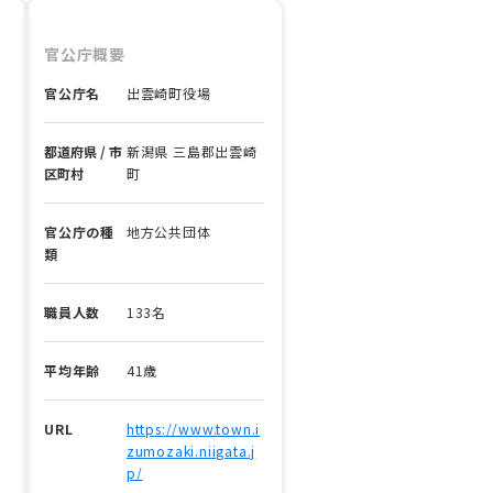
官公庁概要
官公庁名
出雲崎町役場
都道府県 / 市
新潟県 三島郡出雲崎
区町村
町
官公庁の種
地方公共団体
類
職員人数
133名
平均年齢
41歳
URL
https://www.town.i
zumozaki.niigata.j
p/