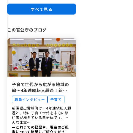
すべて見る
この官公庁のブログ
子育て世代から広がる地域の
輪〜4年連続転入超過！新潟
県出雲崎町の新たな挑戦〜
職員インタビュー
子育て
新潟県出雲崎町は、4年連続転入超
過と、特に子育て世代を中心に移
住者が増えている自治体です。そ
んな出雲…
—これまでの経歴や、現在のご担
当について簡単にご紹介くださ