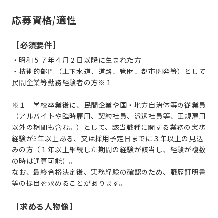
応募資格/適性
【必須要件】
・昭和５７年４月２日以降に生まれた方
・技術的部門（上下水道、道路、管財、都市開発等）として
民間企業等勤務経験者の方※１
※１
学校卒業後に、民間企業や国・地方自治体等の従業員
（アルバイトや臨時雇用、契約社員、派遣社員等、正規雇用
以外の期間も含む。）として、該当職種に関する業務の実務
経験が
3
年以上ある、又は採用予定日までに３年以上の見込
みの方（１年以上継続した期間の経験が該当し、経験が複数
の時は通算可能）。
なお、最終合格決定後、実務経験の確認のため、職歴証明書
等の提出を求めることがあります。
【求める人物像】