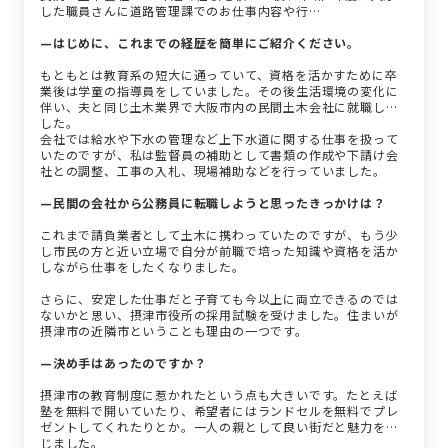
した職員さんに道路管理課でのお仕事内容や行…
—はじめに、これまでの経歴を簡単にご紹介ください。
もともとは教育系の短大に通っていて、資格を活かすために卒
業後は学童の指導員をしていました。その後生活環境の変化に
伴い、夫と同じ土木業界で大阪市内の民間土木会社に就職しま
した。
会社では給水や下水の管理など上下水道に関する仕事を扱って
いたのですが、私は監督員の補助として書類の作成や下請け会
社との調整、工事の入札、現場補助などを行っていました。
—民間の会社から公務員に転職しようと思ったきっかけは？
これまで請負業者として土木に携わっていたのですが、もう少
し市民の方と近い立場で自分が前職で培った知識や資格を活か
しながら仕事をしたくなりました。
さらに、安定した仕事だと子育ても今以上に両立できるのでは
ないかと思い、摂津市役所の採用試験を受けました。住まいが
摂津市の近隣市ということも理由の一つです。
—決め手はあったのですか？
摂津市の教育制度に惹かれたという点も大きいです。たとえば
塾を無料で開いていたり、希望者にはランドセルを無料でプレ
ゼントしてくれたりとか。一人の親として良い街だと魅力を感
じました。