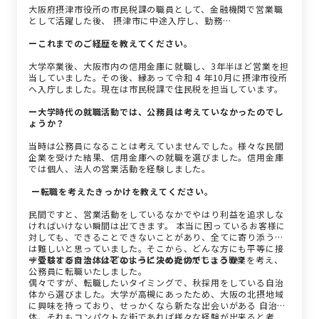
大阪府摂津市役所の市民税課の職員として、金融機関で営業職
として活躍した後、 摂津市に中途入庁し、勤務…
ーこれまでのご経歴を教えてください。
大学卒業後、大阪市内の信用金庫に就職し、3年半ほど営業を担
当していました。その後、縁あって令和 4 年10月に摂津市役所
へ入庁しました。現在は市民税課で住民税を担当しています。
ー大学時代の就職活動では、公務員は考えていなかったのでし
ょうか？
当時は公務員になることは考えていませんでした。様々な民間
企業を受けた結果、信用金庫への就職を選びました。信用金庫
では個人、法人の営業活動を経験しました。
ー転職を考えたきっかけを教えてください。
民間ですと、営業活動をしているなかでやはり利益を追求しな
ければいけない瞬間は出てきます。 本当に困っているお客様に
対しても、できることできないことがあり、全てに寄り添うの
は難しいと思っていました。そこから、どんな方にも平等に接
することができ、公平なサービスの提供ができる職業を考え、
ー受験する自治体はどのように決めたのでしょうか？
公務員に転職いたしました。
偶々ですが、転職したいタイミングで、秋採用をしている自治
体から選びました。大学が高槻にあったため、大阪の北摂地域
に興味を持っており、せっかくなら新たな出会いがある 自治
体、それもコンパクトな街であれば様々な経験が出来ると考