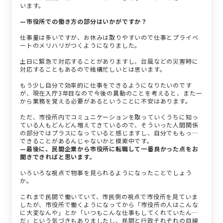
います。
—市役所での働き方の部分はいかがですか？
仕事量は多いですが、お休みは取りやすいので仕事とプライベ
ートのメリハリがつくようになりました。
土日に緊急で対応することがありますし、台風などの災害時に
対応することもあるので結構忙しいとは思います。
もう少し自分で効率的に仕事をできるようになりたいのです
が、現在入庁3年目なので今後の異動のことを考えると、また一
から業務を覚える必要があるということに不安はあります。
ただ、市役所内でコミュニケーションを取っていくうちに知っ
ている人もどんどん増えてきているので、そういった人間関係
の部分ではプラスになっていると感じますし、自分でももっと
できることがあるんじゃないかと模索中です。
—最後に、民間企業から市役所に転職して一番良かった点をお
聞きできればと思います。
いろいろな視点で物事を見られるようになったことでしょう
か。
これまで民間で働いていて、市民側の視点で市役所を見ていま
したが、市役所で働くようになってから「市役所の人はこんな
に大変なんや」とか「いつもこんな仕事もしてくれていたん
だ」という気づきもありましたし、民間と行政それぞれの目線