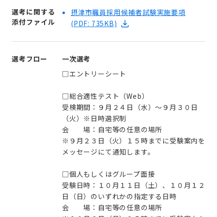
選考に関する
摂津市職員採用候補者試験実施要項
添付ファイル
(PDF: 735KB)
選考フロー
一次選考
□エントリーシート
□総合適性テスト（Web）
受検期間：９月２４日（水）～９月３０日
（火）※日時選択制
会 場：自宅等の任意の場所
※９月２３日（火）１５時までに受験案内を
メッセージにて通知します。
□個人もしくはグループ面接
受験日時：１０月１１日（土）、１０月１２
日（日）のいずれかの指定する日時
会 場：自宅等の任意の場所