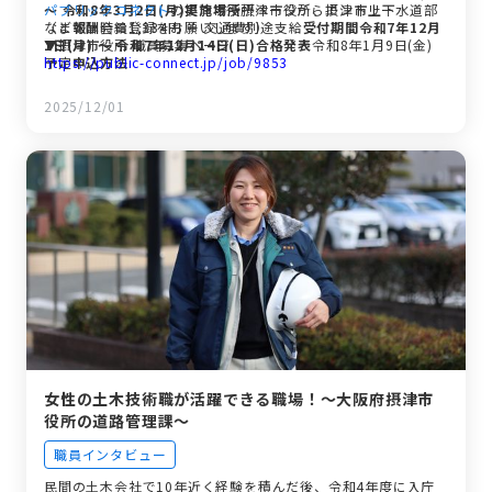
～ 令和8年3月2日(月)
パブリックコネクト
の摂津市役所ページからエントリー
実施場所
摂津市役所、摂津市上下水道部
など
（まずは会員登録をお願いします）
報酬
時給1,334円 ＋ 交通費別途支給
受付期間
令和7年12月
1日(月) ～ 令和7年12月14日(日)
▼摂津市役所 職員募集ページ
合格発表
令和8年1月9日(金)
予定
https://public-connect.jp/job/9853
申込方法
2025/12/01
女性の土木技術職が活躍できる職場！〜大阪府摂津市
役所の道路管理課〜
職員インタビュー
民間の土木会社で10年近く経験を積んだ後、令和4年度に入庁