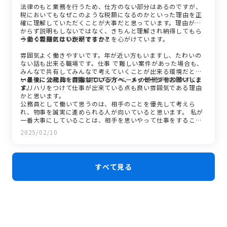
法律のもと業務を行うため、仕方のない部分はあるのですが、
税においてもなぜこのような税額になるのかといった理由を正
確に理解していただくことが大事だと思っています。理由がわ
からず説明もしないではなく、きちんと理解され納得してもら
うよう親身になり説明することを心がけています。
ー働く雰囲気はいかがですか？
雰囲気よく働きやすいです。年が近い方もいますし、たわいの
ない話も出来る職場です。仕事 で難しい案件があった場合も、
みんなで共有してみんなで考えていくことが出来る環境だと思
います。 あとは、閑散期はプライベートの時間が作りやすく、
ー最後に公務員を目指している方へ、メッセージをお願いしま
メリハリをつけて仕事が出来ている点も良い雰囲気である理由
す。
かと思います。
公務員として働いて思うのは、相手のことを優先して考えら
れ、物事を誠実に進められる人が向いていると思います。 私が
一番大事にしていることは、相手を思いやって仕事をすること
です。このような思いやりの心が 強い人は、公務員の仕事に向
2025/02/10
いていると思いますので、是非一緒に働きましょう！
すべて見る