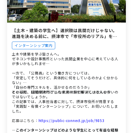
【土木・建築の学生へ】選択肢は民間だけじゃない。
進路を決める前に、摂津市で「市役所のリアル」をの
ぞきませんか？
インターンシップ案内
土木や建築を学ぶ皆さんへ。
ゼネコンや設計事務所といった民間企業を中心に考えている人
が多いかもしれませ…
一方で、「公務員」という働き方については、
「安定してそうだけど、具体的に何をしているのかよく分から
ない」
「自分の専門スキルを、活かせるのだろうか」
といった、疑問や漠然としたイメージを持っている人も多いの
その疑問、10日間のリアルな業務体験で解消しませんか？
ではないでしょうか。
この記事では、人事担当者に対して、摂津市役所が用意する
「実践型・有償インターンシップ」について、お伺いいたしま
した。
応募はこちら：
https://public-connect.jp/job/9853
―このインターンシップはどのような学生にとって有益な経験