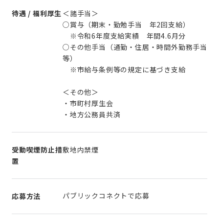
待遇 / 福利厚生
＜諸手当＞
○賞与（期末・勤勉手当 年2回支給）
※令和6年度支給実績 年間4.6月分
○その他手当（通勤・住居・時間外勤務手当
等）
※市給与条例等の規定に基づき支給
＜その他＞
・市町村厚生会
・地方公務員共済
受動喫煙防止措
敷地内禁煙
置
パブリックコネクトで応募
応募方法