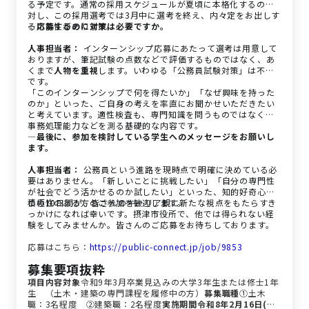
る予定です。通常の採用スケジュールが夏頃に本格化するのに
対し、この採用選考では3月中に選考を終え、内々定をお出しす
る可能性があります。
―応募するのに対策は必要ですか。
人事担当者：
インターンシップ応募にあたって選考は用意して
おりますが、筆記試験の点数などで評価するものではなく、あ
くまで
人物を重視
します。いわゆる「公務員試験対策」は不要
です。
「このインターンシップで何を得たいか」「なぜ興味を持った
のか」といった、ご自身の考えを率直にお聞かせいただきたい
と考えています。適性検査も、専門知識を問うものではなく、
事務処理能力などを測る基礎的な内容です。
―最後に、参加を検討している学生へのメッセージをお願いし
ます。
人事担当者：
公務員という進路を現時点で明確に決めている必
要はありません。「新しいことに挑戦したい」「自分の専門性
が社会でどう活かせるのか試したい」といった、知的好奇心や
積極性のある方のご参加を歓迎します。
この10日間が、皆さんのキャリア観に新たな視点をもたらすき
っかけになれば幸いです。摂津市役所で、他では得られない経
験をしてみませんか。皆さんのご応募をお待ちしております。
応募はこちら：
https://public-connect.jp/job/9853
募集要項抜粋
項目
内容
対象
令和9年3月卒業見込みの大学3年生または修士1年
生 （土木・建築の専門課程を履修中の方）
募集職種
①土木
職：3名程度 ②建築職：2名程度
実施期間
令和8年2月16日(月)