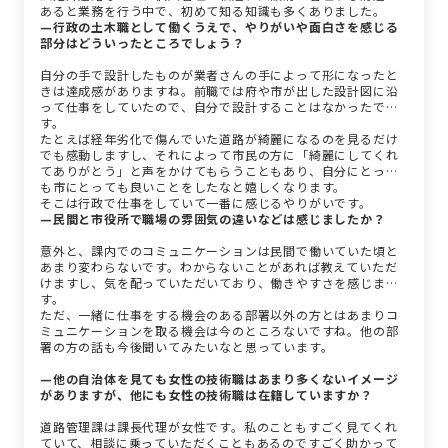
あると業務を行う中で、初めて知る知識も多くありました。
—行政の土木職として働くうえで、やりがいや面白さを感じる
部分はどういったところでしょう？
自分の手で設計したものが業者さんの手によって形になったと
きは達成感がありますね。前職では府や市が出した設計図に沿
って仕事をしていたので、自分で設計することはなかったで
す。
たとえば経年劣化で傷んでいた道路が綺麗になるのを見るだけ
でも感動しますし、それによって市民の方に「綺麗にしてくれ
てありがとう」と声をかけてもらうこともあり、自分にとって
も市にとっても良いことをしたなと嬉しくなります。
そこは行政で仕事をしていて一番に感じるやりがいです。
—民間と市役所で職場の雰囲気の違いなどは感じましたか？
意外と、課内でのコミュニケーションは民間で働いていた頃と
あまり変わらないです。わからないことがあれば教えていただ
けますし、気を配っていただいており、働きやすさを感じま
す。
ただ、一緒に仕事をする機会のある部署以外の方とはあまりコ
ミュニケーションを取る機会は今のところないですね。他の部
署の方の話も今後聞いてみたいなと思っています。
—他の自治体を見ても女性の技術職はあまり多くないイメージ
がありますが、他にも女性の技術職は在籍していますか？
道路管理課は課長代理が女性です。私のこともすごく見てくれ
ていて、相談に乗っていただくこともあるのですごく助かって