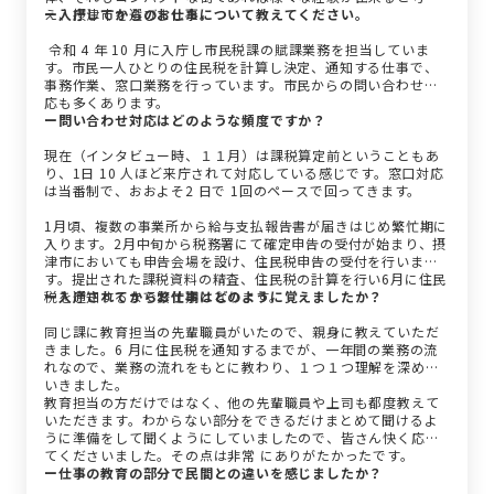
え、摂津市を選びました。
ー入庁してからのお仕事について教えてください。
令和 4 年 10 月に入庁し市民税課の賦課業務を担当していま
す。市民一人ひとりの住民税を計算し決定、通知する仕事で、
事務作業、窓口業務を行っています。市民からの問い合わせ対
応も多くあります。
ー問い合わせ対応はどのような頻度ですか？
現在（インタビュー時、１１月）は課税算定前ということもあ
り、1日 10 人ほど来庁されて対応している感じです。窓口対応
は当番制で、おおよそ2 日で 1回のペースで回ってきます。
1月頃、複数の事業所から給与支払報告書が届きはじめ繁忙期に
入ります。2月中旬から税務署にて確定申告の受付が始まり、摂
津市においても申告会場を設け、住民税申告の受付を行いま
す。提出された課税資料の精査、住民税の計算を行い6月に住民
税を通知するまで繁忙期となります。
ー入庁されてからお仕事はどのように覚えましたか？
同じ課に教育担当の先輩職員がいたので、親身に教えていただ
きました。6 月に住民税を通知するまでが、一年間の業務の流
れなので、業務の流れをもとに教わり、１つ１つ理解を深めて
いきました。
教育担当の方だけではなく、他の先輩職員や上司も都度教えて
いただきます。わからない部分をできるだけまとめて聞けるよ
うに準備をして聞くようにしていましたので、皆さん快く応じ
てくださいました。その点は非常 にありがたかったです。
ー仕事の教育の部分で民間との違いを感じましたか？