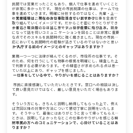
民間では営業だったこともあり、個人で仕事を進めていくこと
が非常に多かったです。 現在の市民税課の仕事は、チームで仕
事を進めていきます。明確に分担するのではなく、先輩・上司
と常にコミュニケーションを取り合い、100ある仕事を全員で
ー営業経験は、現在のお仕事に活きていますか？
取り組んでいくイメージです。だからこそ密にやりとりができ
ますし、職員間のコミュニケーションが重要になります。
一番活きていることは話し方です。相手の懐に飛び込み、親身
になって話を伺いコミュニ ケーションを図ることは非常に重要
な点でそのスキルを民間時代に強く磨きました。現在の市民対
応においても民間時代の経験が活きているのではないかと思い
ます。
ー入庁する前のイメージとのギャップはありますか？
業務一つ一つに法律が絡んでくるのが、市役所の仕事です。そ
のため、何を行うにしても物事の根拠を明確にし、精査した上
で判断する必要があります。 その精密さが求められる点は思っ
ていた以上にあり、ギャップを感じました。
ー仕事をしている中で、やりがいを感じることはありますか？
市民に直接感謝していただいたときです。窓口への相談は決し
て良い意見だけではなく、厳しい意見をいただく場合もありま
す。
そういう方にも、きちんと説明し納得してもらった上で、例え
ば次回以降の対策や方法について懇切丁寧に説明をいたしま
す。 そうやって、最後にはありがとうと言って帰ってもらえた
ときは、説明してよかったなとこの仕事のやりがいを感じる瞬
間です。
ー市民の方へのコミュニケーションで、心掛けていることはあ
りますか？