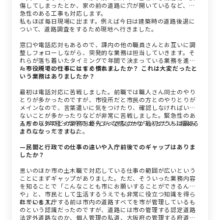
傷してしまったとか、家の前の道路に穴が開いているなど、緊
急性のある工事も対応します。
私もほぼ毎日現場に出ます。例えば今日は建築時の道路後退に
ついて、道路調査をするため現地へ行きました。
窓口や電話応対もあるので、課内の他の職員さんとお互いに調
整しフォローしながら、突発的な業務は担当していきます。そ
れらが落ち着いたタイミングで年間で決まっている業務を進め
たり、現場に行くこともあります。
—市役所での仕事にはすぐ慣れましたか？ これは大変だったと
いう業務はありましたか？
最初は電話対応に苦戦しました。前職では職人さん同士のやり
とりが多かったのですが、市役所だと市民の方とのやりとりが
メインなので、言葉遣いに気をつけたり、確認しなければいけ
ないことが多かったりなどが非常に苦戦しました。緊急性のあ
るもの以外でどの業務を優先すべきなのかが最初のうちは掴み
入庁から3年経った今では「こんな感じかな？」とだいぶ掴める
きれなかったですね。
ようになってきました。
—民間と行政での仕事の違いや入庁前後でのギャップはありま
したか？
思いのほか市の土木職で対応している仕事の範囲が広いという
ことにまずギャップがありました。ただ、そういった業務内容
を知ることで「こんなことも市にお願いすることができるん
や」と、市民として生活するうえでも非常に役立つ知識を得ら
れています。
ほかにも入庁する前は市内の道路すべてを市が管理しているも
のという認識だったのですが、道路には市の管理する認定道路
法定外道路なのか、個人管理の私道、大阪府の管理する府道が