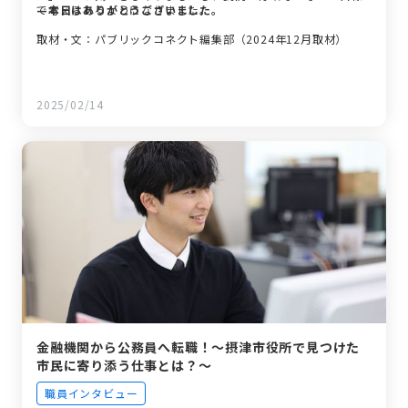
で考えられるようになりました。
—本日はありがとうございました。
取材・文：パブリックコネクト編集部（2024年12月取材）
2025/02/14
金融機関から公務員へ転職！〜摂津市役所で見つけた
市民に寄り添う仕事とは？〜
職員インタビュー