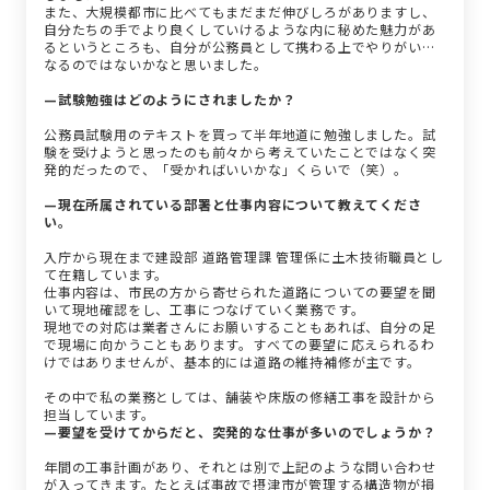
また、大規模都市に比べてもまだまだ伸びしろがありますし、
自分たちの手でより良くしていけるような内に秘めた魅力があ
るというところも、自分が公務員として携わる上でやりがいに
なるのではないかなと思いました。
—試験勉強はどのようにされましたか？
公務員試験用のテキストを買って半年地道に勉強しました。試
験を受けようと思ったのも前々から考えていたことではなく突
発的だったので、「受かればいいかな」くらいで（笑）。
—現在所属されている部署と仕事内容について教えてくださ
い。
入庁から現在まで建設部 道路管理課 管理係に土木技術職員とし
て在籍しています。
仕事内容は、市民の方から寄せられた道路についての要望を聞
いて現地確認をし、工事につなげていく業務です。
現地での対応は業者さんにお願いすることもあれば、自分の足
で現場に向かうこともあります。すべての要望に応えられるわ
けではありませんが、基本的には道路の維持補修が主です。
その中で私の業務としては、舗装や床版の修繕工事を設計から
担当しています。
—要望を受けてからだと、突発的な仕事が多いのでしょうか？
年間の工事計画があり、それとは別で上記のような問い合わせ
が入ってきます。たとえば事故で摂津市が管理する構造物が損