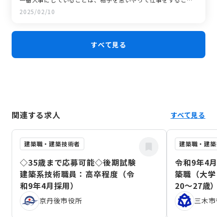
です。このような思いやりの心が 強い人は、公務員の仕事に向
2025/02/10
いていると思いますので、是非一緒に働きましょう！
すべて見る
関連する求人
すべて見る
建築職・建築技術者
建築職・建築
◇35歳まで応募可能◇後期試験
令和9年4
建築系技術職員：高卒程度（令
築職（大学
和9年4月採用）
20～27歳
京丹後市役所
三木市