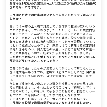
るもの以外でどの業務を優先すべきなのかが最初のうちは掴み
入庁から3年経った今では「こんな感じかな？」とだいぶ掴める
きれなかったですね。
ようになってきました。
—民間と行政での仕事の違いや入庁前後でのギャップはありま
したか？
思いのほか市の土木職で対応している仕事の範囲が広いという
ことにまずギャップがありました。ただ、そういった業務内容
を知ることで「こんなことも市にお願いすることができるん
や」と、市民として生活するうえでも非常に役立つ知識を得ら
れています。
ほかにも入庁する前は市内の道路すべてを市が管理しているも
のという認識だったのですが、道路には市の管理する認定道路
法定外道路なのか、個人管理の私道、大阪府の管理する府道が
あると業務を行う中で、初めて知る知識も多くありました。
—行政の土木職として働くうえで、やりがいや面白さを感じる
部分はどういったところでしょう？
自分の手で設計したものが業者さんの手によって形になったと
きは達成感がありますね。前職では府や市が出した設計図に沿
って仕事をしていたので、自分で設計することはなかったで
す。
たとえば経年劣化で傷んでいた道路が綺麗になるのを見るだけ
でも感動しますし、それによって市民の方に「綺麗にしてくれ
てありがとう」と声をかけてもらうこともあり、自分にとって
も市にとっても良いことをしたなと嬉しくなります。
そこは行政で仕事をしていて一番に感じるやりがいです。
—民間と市役所で職場の雰囲気の違いなどは感じましたか？