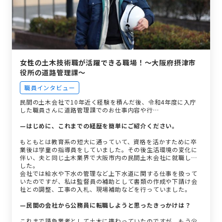
女性の土木技術職が活躍できる職場！〜大阪府摂津市
役所の道路管理課〜
職員インタビュー
民間の土木会社で10年近く経験を積んだ後、令和4年度に入庁
した職員さんに道路管理課でのお仕事内容や行…
—はじめに、これまでの経歴を簡単にご紹介ください。
もともとは教育系の短大に通っていて、資格を活かすために卒
業後は学童の指導員をしていました。その後生活環境の変化に
伴い、夫と同じ土木業界で大阪市内の民間土木会社に就職しま
した。
会社では給水や下水の管理など上下水道に関する仕事を扱って
いたのですが、私は監督員の補助として書類の作成や下請け会
社との調整、工事の入札、現場補助などを行っていました。
—民間の会社から公務員に転職しようと思ったきっかけは？
これまで請負業者として土木に携わっていたのですが、もう少