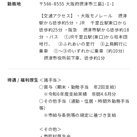
勤務地
〒566-8555 大阪府摂津市三島1-1-1
【交通アクセス】 ・大阪モノレール 摂津
駅から徒歩約5分 ・JR 千里丘駅東口から
徒歩約25分 ・阪急 摂津市駅から徒歩約18
分 ・バス ①JR千里丘駅(東口)から柱本団
地行、 ②ふれあいの里行 ③上鳥飼行に
乗車 ①～③のいずれかに乗車（約10分）
摂津市役所前下車、徒歩約1分
待遇 / 福利厚生
＜諸手当＞
○賞与（期末・勤勉手当 年2回支給）
※令和6年度支給実績 年間4.6月分
○その他手当（通勤・住居・時間外勤務手当
等）
※市給与条例等の規定に基づき支給
＜その他＞
・市町村厚生会