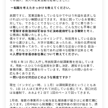
ー転職を考えたきっかけを教えてください。
民間ですと、営業活動をしているなかでやはり利益を追求しな
ければいけない瞬間は出てきます。 本当に困っているお客様に
対しても、できることできないことがあり、全てに寄り添うの
は難しいと思っていました。そこから、どんな方にも平等に接
することができ、公平なサービスの提供ができる職業を考え、
ー受験する自治体はどのように決めたのでしょうか？
公務員に転職いたしました。
偶々ですが、転職したいタイミングで、秋採用をしている自治
体から選びました。大学が高槻にあったため、大阪の北摂地域
に興味を持っており、せっかくなら新たな出会いがある 自治
体、それもコンパクトな街であれば様々な経験が出来ると考
え、摂津市を選びました。
ー入庁してからのお仕事について教えてください。
令和 4 年 10 月に入庁し市民税課の賦課業務を担当していま
す。市民一人ひとりの住民税を計算し決定、通知する仕事で、
事務作業、窓口業務を行っています。市民からの問い合わせ対
応も多くあります。
ー問い合わせ対応はどのような頻度ですか？
現在（インタビュー時、１１月）は課税算定前ということもあ
り、1日 10 人ほど来庁されて対応している感じです。窓口対応
は当番制で、おおよそ2 日で 1回のペースで回ってきます。
1月頃、複数の事業所から給与支払報告書が届きはじめ繁忙期に
入ります。2月中旬から税務署にて確定申告の受付が始まり、摂
津市においても申告会場を設け、住民税申告の受付を行いま