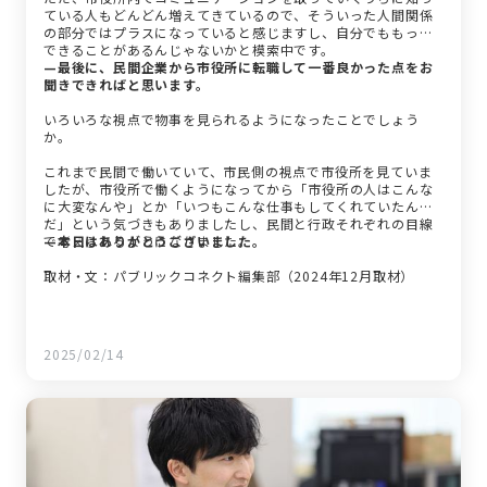
ている人もどんどん増えてきているので、そういった人間関係
の部分ではプラスになっていると感じますし、自分でももっと
できることがあるんじゃないかと模索中です。
—最後に、民間企業から市役所に転職して一番良かった点をお
聞きできればと思います。
いろいろな視点で物事を見られるようになったことでしょう
か。
これまで民間で働いていて、市民側の視点で市役所を見ていま
したが、市役所で働くようになってから「市役所の人はこんな
に大変なんや」とか「いつもこんな仕事もしてくれていたん
だ」という気づきもありましたし、民間と行政それぞれの目線
で考えられるようになりました。
—本日はありがとうございました。
取材・文：パブリックコネクト編集部（2024年12月取材）
2025/02/14