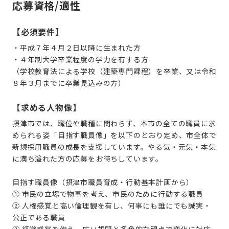
応募資格/適性
【必須要件】
・平成７年４月２日以降に生まれた方
・４年制大学卒業程度の学力を有する方
（学校教育法による学校（建築専門課程）を卒業、又は令和
８年３月までに卒業見込みの方）
【求める人物像】
摂津市では、職位や職種に関わらず、本市の全ての職員に求
められる姿「目指す職員像」を以下のとおり定め、市全体で
新規採用職員の成長を支援しています。やる気・元気・本気
に満ち溢れた方の応募をお待ちしています。
目指す職員像（摂津市職員育成・行動基本計画から）
① 市民の立場で物事を考え、市民のために行動する職員
② 人権感覚と高い倫理観を有し、何事にも誰にでも誠実・
公正である職員
③ 経営感覚を備え、広い視野と多角的な観点で変化に対応