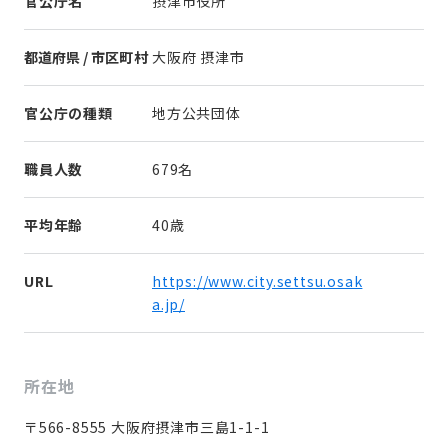
官公庁名
摂津市役所
都道府県 / 市区町村
大阪府 摂津市
官公庁の種類
地方公共団体
職員人数
679名
平均年齢
40歳
URL
https://www.city.settsu.osak
a.jp/
所在地
〒566-8555 大阪府摂津市三島1-1-1