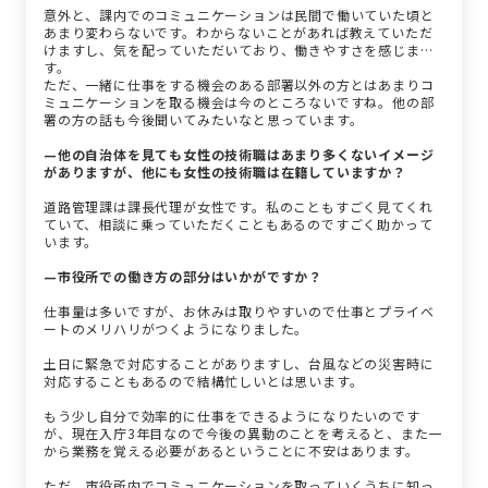
意外と、課内でのコミュニケーションは民間で働いていた頃と
あまり変わらないです。わからないことがあれば教えていただ
けますし、気を配っていただいており、働きやすさを感じま
す。
ただ、一緒に仕事をする機会のある部署以外の方とはあまりコ
ミュニケーションを取る機会は今のところないですね。他の部
署の方の話も今後聞いてみたいなと思っています。
—他の自治体を見ても女性の技術職はあまり多くないイメージ
がありますが、他にも女性の技術職は在籍していますか？
道路管理課は課長代理が女性です。私のこともすごく見てくれ
ていて、相談に乗っていただくこともあるのですごく助かって
います。
—市役所での働き方の部分はいかがですか？
仕事量は多いですが、お休みは取りやすいので仕事とプライベ
ートのメリハリがつくようになりました。
土日に緊急で対応することがありますし、台風などの災害時に
対応することもあるので結構忙しいとは思います。
もう少し自分で効率的に仕事をできるようになりたいのです
が、現在入庁3年目なので今後の異動のことを考えると、また一
から業務を覚える必要があるということに不安はあります。
ただ、市役所内でコミュニケーションを取っていくうちに知っ