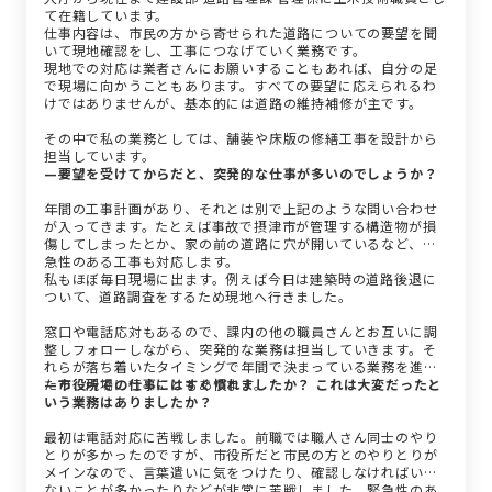
て在籍しています。
仕事内容は、市民の方から寄せられた道路についての要望を聞
いて現地確認をし、工事につなげていく業務です。
現地での対応は業者さんにお願いすることもあれば、自分の足
で現場に向かうこともあります。すべての要望に応えられるわ
けではありませんが、基本的には道路の維持補修が主です。
その中で私の業務としては、舗装や床版の修繕工事を設計から
担当しています。
—要望を受けてからだと、突発的な仕事が多いのでしょうか？
年間の工事計画があり、それとは別で上記のような問い合わせ
が入ってきます。たとえば事故で摂津市が管理する構造物が損
傷してしまったとか、家の前の道路に穴が開いているなど、緊
急性のある工事も対応します。
私もほぼ毎日現場に出ます。例えば今日は建築時の道路後退に
ついて、道路調査をするため現地へ行きました。
窓口や電話応対もあるので、課内の他の職員さんとお互いに調
整しフォローしながら、突発的な業務は担当していきます。そ
れらが落ち着いたタイミングで年間で決まっている業務を進め
たり、現場に行くこともあります。
—市役所での仕事にはすぐ慣れましたか？ これは大変だったと
いう業務はありましたか？
最初は電話対応に苦戦しました。前職では職人さん同士のやり
とりが多かったのですが、市役所だと市民の方とのやりとりが
メインなので、言葉遣いに気をつけたり、確認しなければいけ
ないことが多かったりなどが非常に苦戦しました。緊急性のあ