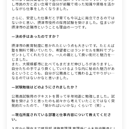
し市民の方と近い立場で自分が前職で培った知識や資格を活か
しながら仕事をしたくなりました。
さらに、安定した仕事だと子育ても今以上に両立できるのでは
ないかと思い、摂津市役所の採用試験を受けました。住まいが
摂津市の近隣市ということも理由の一つです。
—決め手はあったのですか？
摂津市の教育制度に惹かれたという点も大きいです。たとえば
塾を無料で開いていたり、希望者にはランドセルを無料でプレ
ゼントしてくれたりとか。一人の親として良い街だと魅力を感
じました。
また、大規模都市に比べてもまだまだ伸びしろがありますし、
自分たちの手でより良くしていけるような内に秘めた魅力があ
るというところも、自分が公務員として携わる上でやりがいに
なるのではないかなと思いました。
—試験勉強はどのようにされましたか？
公務員試験用のテキストを買って半年地道に勉強しました。試
験を受けようと思ったのも前々から考えていたことではなく突
発的だったので、「受かればいいかな」くらいで（笑）。
—現在所属されている部署と仕事内容について教えてくださ
い。
入庁から現在まで建設部 道路管理課 管理係に土木技術職員とし