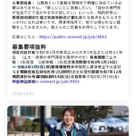
人事担当者：
公務員という進路を現時点で明確に決めている必
要はありません。「新しいことに挑戦したい」「自分の専門性
が社会でどう活かせるのか試したい」といった、知的好奇心や
積極性のある方のご参加を歓迎します。
この10日間が、皆さんのキャリア観に新たな視点をもたらすき
っかけになれば幸いです。摂津市役所で、他では得られない経
験をしてみませんか。皆さんのご応募をお待ちしております。
応募はこちら：
https://public-connect.jp/job/9853
募集要項抜粋
項目
内容
対象
令和9年3月卒業見込みの大学3年生または修士1年
生 （土木・建築の専門課程を履修中の方）
募集職種
①土木
職：3名程度 ②建築職：2名程度
実施期間
令和8年2月16日(月)
～ 令和8年3月2日(月)
パブリックコネクト
の摂津市役所ページからエントリー
実施場所
摂津市役所、摂津市上下水道部
など
（まずは会員登録をお願いします）
報酬
時給1,334円 ＋ 交通費別途支給
受付期間
令和7年12月
1日(月) ～ 令和7年12月14日(日)
▼摂津市役所 職員募集ページ
合格発表
令和8年1月9日(金)
予定
https://public-connect.jp/job/9853
申込方法
2025/12/01