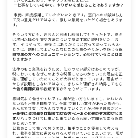
ー仕事をしている中で、やりがいを感じることはありますか？
市民に直接感謝していただいたときです。窓口への相談は決し
て良い意見だけではなく、厳しい意見をいただく場合もありま
す。
そういう方にも、きちんと説明し納得してもらった上で、例え
ば次回以降の対策や方法について懇切丁寧に説明をいたしま
す。 そうやって、最後にはありがとうと言って帰ってもらえた
ときは、説明してよかったなとこの仕事のやりがいを感じる瞬
間です。
ー市民の方へのコミュニケーションで、心掛けていることはあ
りますか？
法律のもと業務を行うため、仕方のない部分はあるのですが、
税においてもなぜこのような税額になるのかといった理由を正
確に理解していただくことが大事だと思っています。理由がわ
からず説明もしないではなく、きちんと理解され納得してもら
うよう親身になり説明することを心がけています。
ー働く雰囲気はいかがですか？
雰囲気よく働きやすいです。年が近い方もいますし、たわいの
ない話も出来る職場です。仕事 で難しい案件があった場合も、
みんなで共有してみんなで考えていくことが出来る環境だと思
います。 あとは、閑散期はプライベートの時間が作りやすく、
ー最後に公務員を目指している方へ、メッセージをお願いしま
メリハリをつけて仕事が出来ている点も良い雰囲気である理由
す。
かと思います。
公務員として働いて思うのは、相手のことを優先して考えら
れ、物事を誠実に進められる人が向いていると思います。 私が
一番大事にしていることは、相手を思いやって仕事をすること