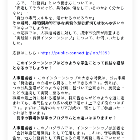
一方で、「公務員」という働き方については、
「安定してそうだけど、具体的に何をしているのかよく分から
ない」
「自分の専門スキルを、活かせるのだろうか」
といった、疑問や漠然としたイメージを持っている人も多いの
その疑問、10日間のリアルな業務体験で解消しませんか？
ではないでしょうか。
この記事では、人事担当者に対して、摂津市役所が用意する
「実践型・有償インターンシップ」について、お伺いいたしま
した。
応募はこちら：
https://public-connect.jp/job/9853
―このインターンシップはどのような学生にとって有益な経験
となるのでしょうか？
人事担当者：
このインターンシップの大きな特徴は、公共事業
を「発注者」の立場から見ることができる点です。例えば、一
つの公共施設がどのような計画に基づいて企画され、民間企業
とどう連携して実現に至るのか。
事業の最上流に触れる経験は、将来皆さんがどのような道に進
まれても、専門性をより広い視野で活かす上で必ず役立つはず
です。まずはご自身のキャリア形成の一環としてご参加いただ
ければと思います。
―従来の職場体験等のプログラムとの違いはありますか？
人事担当者：
このプログラムでは、インターンシップ参加者を
「会計年度任用職員」として任用します。これは、守秘義務を
含め、地方公務員として責任ある立場で業務に臨んでいただく