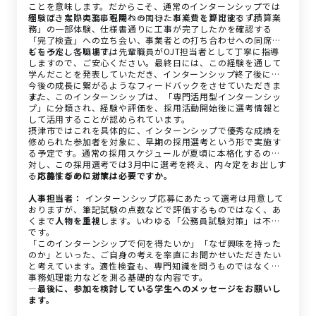
ことを意味します。だからこそ、通常のインターンシップでは
経験できない実務にも関わっていただくことが可能です。
例えば、実際の工事現場への同行、事業費を算出する「積算業
務」の一部体験、仕様書通りに工事が完了したかを確認する
「完了検査」への立ち会い、事業者との打ち合わせへの同席な
どを予定しています。
もちろん、各職場では先輩職員がOJT担当者として丁寧に指導
しますので、ご安心ください。最終日には、この経験を通して
学んだことを発表していただき、インターンシップ終了後に、
今後の成長に繋がるようなフィードバックをさせていただきま
す。
また、このインターンシップは、「専門活用型インターンシッ
プ」に分類され、経験や評価を、採用活動開始後に選考情報と
して活用することが認められています。
摂津市ではこれを具体的に、インターンシップで優秀な成績を
修められた参加者を対象に、早期の採用選考という形で実施す
る予定です。通常の採用スケジュールが夏頃に本格化するのに
対し、この採用選考では3月中に選考を終え、内々定をお出しす
る可能性があります。
―応募するのに対策は必要ですか。
人事担当者：
インターンシップ応募にあたって選考は用意して
おりますが、筆記試験の点数などで評価するものではなく、あ
くまで
人物を重視
します。いわゆる「公務員試験対策」は不要
です。
「このインターンシップで何を得たいか」「なぜ興味を持った
のか」といった、ご自身の考えを率直にお聞かせいただきたい
と考えています。適性検査も、専門知識を問うものではなく、
事務処理能力などを測る基礎的な内容です。
―最後に、参加を検討している学生へのメッセージをお願いし
ます。