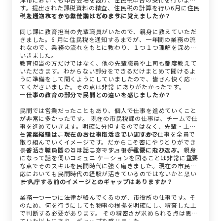
す。提出された課税資料の精査、住民税の計算を行い6月に住民
税を通知するまで繁忙期となります。
ー入庁されてからお仕事はどのように覚えましたか？
同じ課に教育担当の先輩職員がいたので、親身に教えていただ
きました。6 月に住民税を通知するまでが、一年間の業務の流
れなので、業務の流れをもとに教わり、１つ１つ理解を深めて
いきました。
教育担当の方だけではなく、他の先輩職員や上司も都度教えて
いただきます。わからない部分をできるだけまとめて聞けるよ
うに準備をして聞くようにしていましたので、皆さん快く応じ
てくださいました。その点は非常 にありがたかったです。
ー仕事の教育の部分で民間との違いを感じましたか？
民間では営業だったこともあり、個人で仕事を進めていくこと
が非常に多かったです。 現在の市民税課の仕事は、チームで仕
事を進めていきます。明確に分担するのではなく、先輩・上司
と常にコミュニケーションを取り合い、100ある仕事を全員で
ー営業経験は、現在のお仕事に活きていますか？
取り組んでいくイメージです。だからこそ密にやりとりができ
ますし、職員間のコミュニケーションが重要になります。
一番活きていることは話し方です。相手の懐に飛び込み、親身
になって話を伺いコミュニ ケーションを図ることは非常に重要
な点でそのスキルを民間時代に強く磨きました。現在の市民対
応においても民間時代の経験が活きているのではないかと思い
ます。
ー入庁する前のイメージとのギャップはありますか？
業務一つ一つに法律が絡んでくるのが、市役所の仕事です。そ
のため、何を行うにしても物事の根拠を明確にし、精査した上
で判断する必要があります。 その精密さが求められる点は思っ
ていた以上にあり、ギャップを感じました。