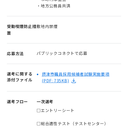
・地方公務員共済
受動喫煙防止措
敷地内禁煙
置
パブリックコネクトで応募
応募方法
選考に関する
摂津市職員採用候補者試験実施要項
添付ファイル
(PDF: 735KB)
選考フロー
一次選考
□エントリーシート
□総合適性テスト（テストセンター）