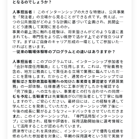
となるのでしょうか？
人事担当者：
このインターンシップの大きな特徴は、公共事業
を「発注者」の立場から見ることができる点です。例えば、一
つの公共施設がどのような計画に基づいて企画され、民間企業
とどう連携して実現に至るのか。
事業の最上流に触れる経験は、将来皆さんがどのような道に進
まれても、専門性をより広い視野で活かす上で必ず役立つはず
です。まずはご自身のキャリア形成の一環としてご参加いただ
ければと思います。
―従来の職場体験等のプログラムとの違いはありますか？
人事担当者：
このプログラムでは、インターンシップ参加者を
「会計年度任用職員」として任用します。これは、守秘義務を
含め、地方公務員として責任ある立場で業務に臨んでいただく
ことを意味します。だからこそ、通常のインターンシップでは
経験できない実務にも関わっていただくことが可能です。
例えば、実際の工事現場への同行、事業費を算出する「積算業
務」の一部体験、仕様書通りに工事が完了したかを確認する
「完了検査」への立ち会い、事業者との打ち合わせへの同席な
どを予定しています。
もちろん、各職場では先輩職員がOJT担当者として丁寧に指導
しますので、ご安心ください。最終日には、この経験を通して
学んだことを発表していただき、インターンシップ終了後に、
今後の成長に繋がるようなフィードバックをさせていただきま
す。
また、このインターンシップは、「専門活用型インターンシッ
プ」に分類され、経験や評価を、採用活動開始後に選考情報と
して活用することが認められています。
摂津市ではこれを具体的に、インターンシップで優秀な成績を
修められた参加者を対象に、早期の採用選考という形で実施す