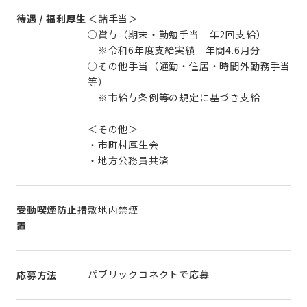
待遇 / 福利厚生
＜諸手当＞
○賞与（期末・勤勉手当 年2回支給）
※令和6年度支給実績 年間4.6月分
○その他手当（通勤・住居・時間外勤務手当
等）
※市給与条例等の規定に基づき支給
＜その他＞
・市町村厚生会
・地方公務員共済
受動喫煙防止措
敷地内禁煙
置
パブリックコネクトで応募
応募方法