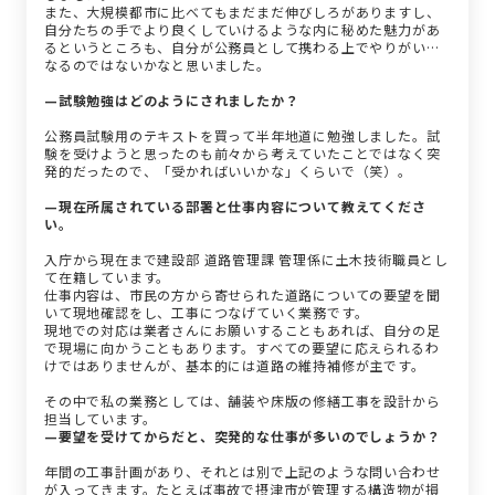
また、大規模都市に比べてもまだまだ伸びしろがありますし、
自分たちの手でより良くしていけるような内に秘めた魅力があ
るというところも、自分が公務員として携わる上でやりがいに
なるのではないかなと思いました。
—試験勉強はどのようにされましたか？
公務員試験用のテキストを買って半年地道に勉強しました。試
験を受けようと思ったのも前々から考えていたことではなく突
発的だったので、「受かればいいかな」くらいで（笑）。
—現在所属されている部署と仕事内容について教えてくださ
い。
入庁から現在まで建設部 道路管理課 管理係に土木技術職員とし
て在籍しています。
仕事内容は、市民の方から寄せられた道路についての要望を聞
いて現地確認をし、工事につなげていく業務です。
現地での対応は業者さんにお願いすることもあれば、自分の足
で現場に向かうこともあります。すべての要望に応えられるわ
けではありませんが、基本的には道路の維持補修が主です。
その中で私の業務としては、舗装や床版の修繕工事を設計から
担当しています。
—要望を受けてからだと、突発的な仕事が多いのでしょうか？
年間の工事計画があり、それとは別で上記のような問い合わせ
が入ってきます。たとえば事故で摂津市が管理する構造物が損