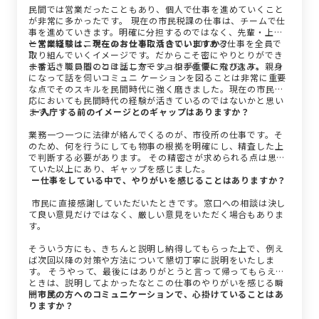
民間では営業だったこともあり、個人で仕事を進めていくこと
が非常に多かったです。 現在の市民税課の仕事は、チームで仕
事を進めていきます。明確に分担するのではなく、先輩・上司
と常にコミュニケーションを取り合い、100ある仕事を全員で
ー営業経験は、現在のお仕事に活きていますか？
取り組んでいくイメージです。だからこそ密にやりとりができ
ますし、職員間のコミュニケーションが重要になります。
一番活きていることは話し方です。相手の懐に飛び込み、親身
になって話を伺いコミュニ ケーションを図ることは非常に重要
な点でそのスキルを民間時代に強く磨きました。現在の市民対
応においても民間時代の経験が活きているのではないかと思い
ます。
ー入庁する前のイメージとのギャップはありますか？
業務一つ一つに法律が絡んでくるのが、市役所の仕事です。そ
のため、何を行うにしても物事の根拠を明確にし、精査した上
で判断する必要があります。 その精密さが求められる点は思っ
ていた以上にあり、ギャップを感じました。
ー仕事をしている中で、やりがいを感じることはありますか？
市民に直接感謝していただいたときです。窓口への相談は決し
て良い意見だけではなく、厳しい意見をいただく場合もありま
す。
そういう方にも、きちんと説明し納得してもらった上で、例え
ば次回以降の対策や方法について懇切丁寧に説明をいたしま
す。 そうやって、最後にはありがとうと言って帰ってもらえた
ときは、説明してよかったなとこの仕事のやりがいを感じる瞬
間です。
ー市民の方へのコミュニケーションで、心掛けていることはあ
りますか？