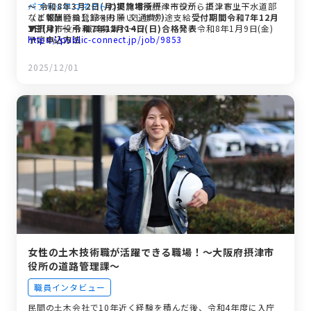
～ 令和8年3月2日(月)
パブリックコネクト
の摂津市役所ページからエントリー
実施場所
摂津市役所、摂津市上下水道部
など
（まずは会員登録をお願いします）
報酬
時給1,334円 ＋ 交通費別途支給
受付期間
令和7年12月
1日(月) ～ 令和7年12月14日(日)
▼摂津市役所 職員募集ページ
合格発表
令和8年1月9日(金)
予定
https://public-connect.jp/job/9853
申込方法
2025/12/01
女性の土木技術職が活躍できる職場！〜大阪府摂津市
役所の道路管理課〜
職員インタビュー
民間の土木会社で10年近く経験を積んだ後、令和4年度に入庁