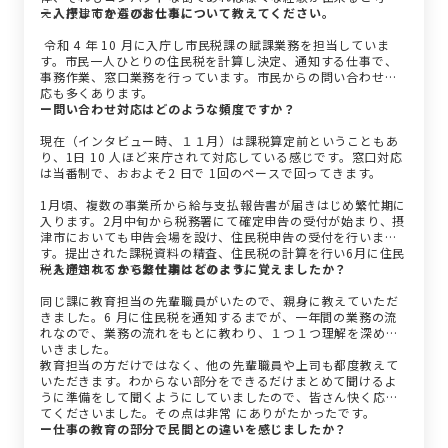
え、摂津市を選びました。
ー入庁してからのお仕事について教えてください。
令和 4 年 10 月に入庁し市民税課の賦課業務を担当していま
す。市民一人ひとりの住民税を計算し決定、通知する仕事で、
事務作業、窓口業務を行っています。市民からの問い合わせ対
応も多くあります。
ー問い合わせ対応はどのような頻度ですか？
現在（インタビュー時、１１月）は課税算定前ということもあ
り、1日 10 人ほど来庁されて対応している感じです。窓口対応
は当番制で、おおよそ2 日で 1回のペースで回ってきます。
1月頃、複数の事業所から給与支払報告書が届きはじめ繁忙期に
入ります。2月中旬から税務署にて確定申告の受付が始まり、摂
津市においても申告会場を設け、住民税申告の受付を行いま
す。提出された課税資料の精査、住民税の計算を行い6月に住民
税を通知するまで繁忙期となります。
ー入庁されてからお仕事はどのように覚えましたか？
同じ課に教育担当の先輩職員がいたので、親身に教えていただ
きました。6 月に住民税を通知するまでが、一年間の業務の流
れなので、業務の流れをもとに教わり、１つ１つ理解を深めて
いきました。
教育担当の方だけではなく、他の先輩職員や上司も都度教えて
いただきます。わからない部分をできるだけまとめて聞けるよ
うに準備をして聞くようにしていましたので、皆さん快く応じ
てくださいました。その点は非常 にありがたかったです。
ー仕事の教育の部分で民間との違いを感じましたか？