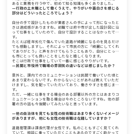
あると業務を行う中で、初めて知る知識も多くありました。
—行政の土木職として働くうえで、やりがいや面白さを感じる
部分はどういったところでしょう？
自分の手で設計したものが業者さんの手によって形になったと
きは達成感がありますね。前職では府や市が出した設計図に沿
って仕事をしていたので、自分で設計することはなかったで
す。
たとえば経年劣化で傷んでいた道路が綺麗になるのを見るだけ
でも感動しますし、それによって市民の方に「綺麗にしてくれ
てありがとう」と声をかけてもらうこともあり、自分にとって
も市にとっても良いことをしたなと嬉しくなります。
そこは行政で仕事をしていて一番に感じるやりがいです。
—民間と市役所で職場の雰囲気の違いなどは感じましたか？
意外と、課内でのコミュニケーションは民間で働いていた頃と
あまり変わらないです。わからないことがあれば教えていただ
けますし、気を配っていただいており、働きやすさを感じま
す。
ただ、一緒に仕事をする機会のある部署以外の方とはあまりコ
ミュニケーションを取る機会は今のところないですね。他の部
署の方の話も今後聞いてみたいなと思っています。
—他の自治体を見ても女性の技術職はあまり多くないイメージ
がありますが、他にも女性の技術職は在籍していますか？
道路管理課は課長代理が女性です。私のこともすごく見てくれ
ていて、相談に乗っていただくこともあるのですごく助かって