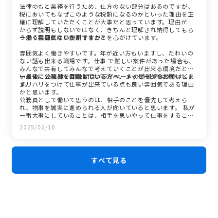
法律のもと業務を行うため、仕方のない部分はあるのですが、
税においてもなぜこのような税額になるのかといった理由を正
確に理解していただくことが大事だと思っています。理由がわ
からず説明もしないではなく、きちんと理解され納得してもら
うよう親身になり説明することを心がけています。
ー働く雰囲気はいかがですか？
雰囲気よく働きやすいです。年が近い方もいますし、たわいの
ない話も出来る職場です。仕事 で難しい案件があった場合も、
みんなで共有してみんなで考えていくことが出来る環境だと思
います。 あとは、閑散期はプライベートの時間が作りやすく、
ー最後に公務員を目指している方へ、メッセージをお願いしま
メリハリをつけて仕事が出来ている点も良い雰囲気である理由
す。
かと思います。
公務員として働いて思うのは、相手のことを優先して考えら
れ、物事を誠実に進められる人が向いていると思います。 私が
一番大事にしていることは、相手を思いやって仕事をすること
です。このような思いやりの心が 強い人は、公務員の仕事に向
2025/02/10
いていると思いますので、是非一緒に働きましょう！
すべて見る