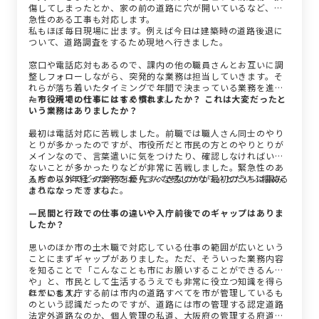
傷してしまったとか、家の前の道路に穴が開いているなど、緊
急性のある工事も対応します。
私もほぼ毎日現場に出ます。例えば今日は建築時の道路後退に
ついて、道路調査をするため現地へ行きました。
窓口や電話応対もあるので、課内の他の職員さんとお互いに調
整しフォローしながら、突発的な業務は担当していきます。そ
れらが落ち着いたタイミングで年間で決まっている業務を進め
たり、現場に行くこともあります。
—市役所での仕事にはすぐ慣れましたか？ これは大変だったと
いう業務はありましたか？
最初は電話対応に苦戦しました。前職では職人さん同士のやり
とりが多かったのですが、市役所だと市民の方とのやりとりが
メインなので、言葉遣いに気をつけたり、確認しなければいけ
ないことが多かったりなどが非常に苦戦しました。緊急性のあ
るもの以外でどの業務を優先すべきなのかが最初のうちは掴み
入庁から3年経った今では「こんな感じかな？」とだいぶ掴める
きれなかったですね。
ようになってきました。
—民間と行政での仕事の違いや入庁前後でのギャップはありま
したか？
思いのほか市の土木職で対応している仕事の範囲が広いという
ことにまずギャップがありました。ただ、そういった業務内容
を知ることで「こんなことも市にお願いすることができるん
や」と、市民として生活するうえでも非常に役立つ知識を得ら
れています。
ほかにも入庁する前は市内の道路すべてを市が管理しているも
のという認識だったのですが、道路には市の管理する認定道路
法定外道路なのか、個人管理の私道、大阪府の管理する府道が