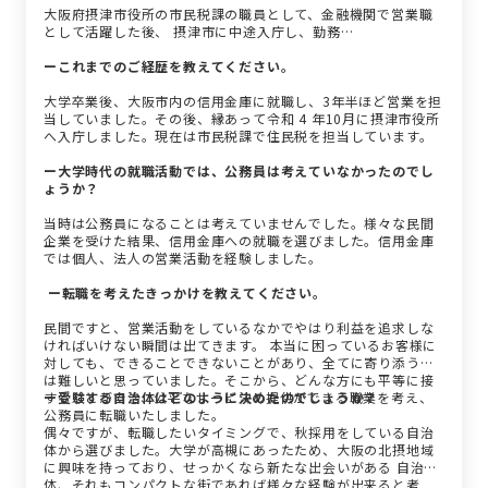
大阪府摂津市役所の市民税課の職員として、金融機関で営業職
として活躍した後、 摂津市に中途入庁し、勤務…
ーこれまでのご経歴を教えてください。
大学卒業後、大阪市内の信用金庫に就職し、3年半ほど営業を担
当していました。その後、縁あって令和 4 年10月に摂津市役所
へ入庁しました。現在は市民税課で住民税を担当しています。
ー大学時代の就職活動では、公務員は考えていなかったのでし
ょうか？
当時は公務員になることは考えていませんでした。様々な民間
企業を受けた結果、信用金庫への就職を選びました。信用金庫
では個人、法人の営業活動を経験しました。
ー転職を考えたきっかけを教えてください。
民間ですと、営業活動をしているなかでやはり利益を追求しな
ければいけない瞬間は出てきます。 本当に困っているお客様に
対しても、できることできないことがあり、全てに寄り添うの
は難しいと思っていました。そこから、どんな方にも平等に接
することができ、公平なサービスの提供ができる職業を考え、
ー受験する自治体はどのように決めたのでしょうか？
公務員に転職いたしました。
偶々ですが、転職したいタイミングで、秋採用をしている自治
体から選びました。大学が高槻にあったため、大阪の北摂地域
に興味を持っており、せっかくなら新たな出会いがある 自治
体、それもコンパクトな街であれば様々な経験が出来ると考