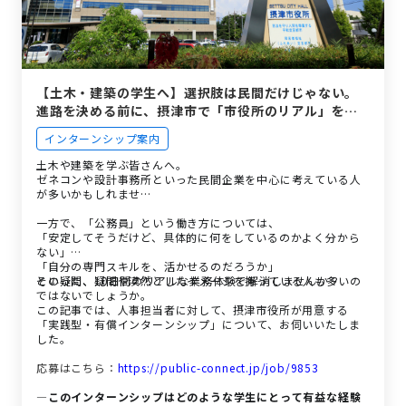
【土木・建築の学生へ】選択肢は民間だけじゃない。
進路を決める前に、摂津市で「市役所のリアル」をの
ぞきませんか？
インターンシップ案内
土木や建築を学ぶ皆さんへ。
ゼネコンや設計事務所といった民間企業を中心に考えている人
が多いかもしれませ…
一方で、「公務員」という働き方については、
「安定してそうだけど、具体的に何をしているのかよく分から
ない」
「自分の専門スキルを、活かせるのだろうか」
といった、疑問や漠然としたイメージを持っている人も多いの
その疑問、10日間のリアルな業務体験で解消しませんか？
ではないでしょうか。
この記事では、人事担当者に対して、摂津市役所が用意する
「実践型・有償インターンシップ」について、お伺いいたしま
した。
応募はこちら：
https://public-connect.jp/job/9853
―このインターンシップはどのような学生にとって有益な経験