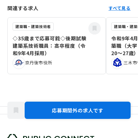
関連する求人
すべて見る
建築職・建築技術者
建築職・建築
◇35歳まで応募可能◇後期試験
令和9年4
建築系技術職員：高卒程度（令
築職（大学
和9年4月採用）
20～27歳
京丹後市役所
三木市
応募期間外の求人です