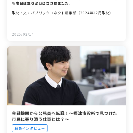
で考えられるようになりました。
—本日はありがとうございました。
取材・文：パブリックコネクト編集部（2024年12月取材）
2025/02/14
金融機関から公務員へ転職！〜摂津市役所で見つけた
市民に寄り添う仕事とは？〜
職員インタビュー