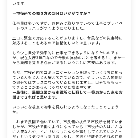
います。
—市役所での働き方の部分はいかがですか？
仕事量は多いですが、お休みは取りやすいので仕事とプライベ
ートのメリハリがつくようになりました。
土日に緊急で対応することがありますし、台風などの災害時に
対応することもあるので結構忙しいとは思います。
もう少し自分で効率的に仕事をできるようになりたいのです
が、現在入庁3年目なので今後の異動のことを考えると、また一
から業務を覚える必要があるということに不安はあります。
ただ、市役所内でコミュニケーションを取っていくうちに知っ
ている人もどんどん増えてきているので、そういった人間関係
の部分ではプラスになっていると感じますし、自分でももっと
できることがあるんじゃないかと模索中です。
—最後に、民間企業から市役所に転職して一番良かった点をお
聞きできればと思います。
いろいろな視点で物事を見られるようになったことでしょう
か。
これまで民間で働いていて、市民側の視点で市役所を見ていま
したが、市役所で働くようになってから「市役所の人はこんな
に大変なんや」とか「いつもこんな仕事もしてくれていたん
だ」という気づきもありましたし、民間と行政それぞれの目線