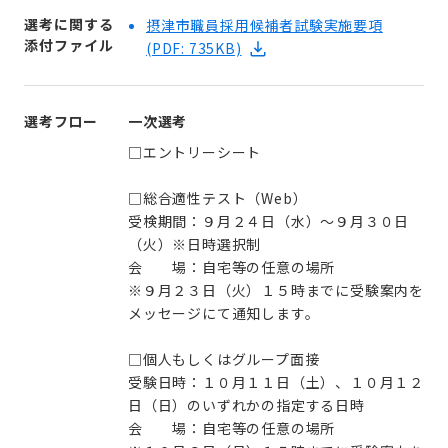
選考に関する
摂津市職員採用候補者試験実施要項
添付ファイル
(PDF: 735KB)
選考フロー
一次選考
□エントリーシート
□総合適性テスト（Web）
受検期間：９月２４日（水）～９月３０日
（火）※日時選択制
会 場：自宅等の任意の場所
※９月２３日（火）１５時までに受験案内を
メッセージにて通知します。
□個人もしくはグループ面接
受験日時：１０月１１日（土）、１０月１２
日（日）のいずれかの指定する日時
会 場：自宅等の任意の場所