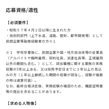
応募資格/適性
【必須要件】
・昭和５７年４月２日以降に生まれた方
・技術的部門（上下水道、道路、管財、都市開発等）として
民間企業等勤務経験者の方※１
※１
学校卒業後に、民間企業や国・地方自治体等の従業員
（アルバイトや臨時雇用、契約社員、派遣社員等、正規雇用
以外の期間も含む。）として、該当職種に関する業務の実務
経験が
3
年以上ある、又は採用予定日までに３年以上の見込
みの方（１年以上継続した期間の経験が該当し、経験が複数
の時は通算可能）。
なお、最終合格決定後、実務経験の確認のため、職歴証明書
等の提出を求めることがあります。
【求める人物像】