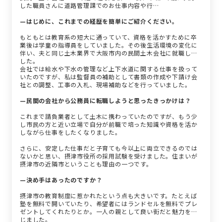
した職員さんに道路管理課でのお仕事内容や行…
—はじめに、これまでの経歴を簡単にご紹介ください。
もともとは教育系の短大に通っていて、資格を活かすために卒
業後は学童の指導員をしていました。その後生活環境の変化に
伴い、夫と同じ土木業界で大阪市内の民間土木会社に就職しま
した。
会社では給水や下水の管理など上下水道に関する仕事を扱って
いたのですが、私は監督員の補助として書類の作成や下請け会
社との調整、工事の入札、現場補助などを行っていました。
—民間の会社から公務員に転職しようと思ったきっかけは？
これまで請負業者として土木に携わっていたのですが、もう少
し市民の方と近い立場で自分が前職で培った知識や資格を活か
しながら仕事をしたくなりました。
さらに、安定した仕事だと子育ても今以上に両立できるのでは
ないかと思い、摂津市役所の採用試験を受けました。住まいが
摂津市の近隣市ということも理由の一つです。
—決め手はあったのですか？
摂津市の教育制度に惹かれたという点も大きいです。たとえば
塾を無料で開いていたり、希望者にはランドセルを無料でプレ
ゼントしてくれたりとか。一人の親として良い街だと魅力を感
じました。