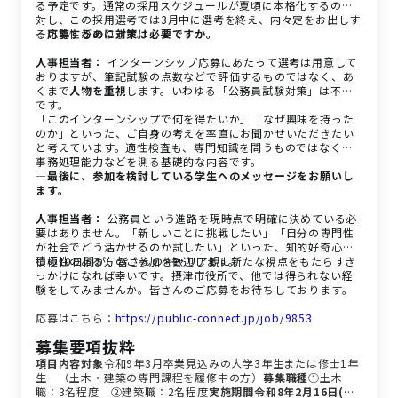
る予定です。通常の採用スケジュールが夏頃に本格化するのに
対し、この採用選考では3月中に選考を終え、内々定をお出しす
る可能性があります。
―応募するのに対策は必要ですか。
人事担当者：
インターンシップ応募にあたって選考は用意して
おりますが、筆記試験の点数などで評価するものではなく、あ
くまで
人物を重視
します。いわゆる「公務員試験対策」は不要
です。
「このインターンシップで何を得たいか」「なぜ興味を持った
のか」といった、ご自身の考えを率直にお聞かせいただきたい
と考えています。適性検査も、専門知識を問うものではなく、
事務処理能力などを測る基礎的な内容です。
―最後に、参加を検討している学生へのメッセージをお願いし
ます。
人事担当者：
公務員という進路を現時点で明確に決めている必
要はありません。「新しいことに挑戦したい」「自分の専門性
が社会でどう活かせるのか試したい」といった、知的好奇心や
積極性のある方のご参加を歓迎します。
この10日間が、皆さんのキャリア観に新たな視点をもたらすき
っかけになれば幸いです。摂津市役所で、他では得られない経
験をしてみませんか。皆さんのご応募をお待ちしております。
応募はこちら：
https://public-connect.jp/job/9853
募集要項抜粋
項目
内容
対象
令和9年3月卒業見込みの大学3年生または修士1年
生 （土木・建築の専門課程を履修中の方）
募集職種
①土木
職：3名程度 ②建築職：2名程度
実施期間
令和8年2月16日(月)