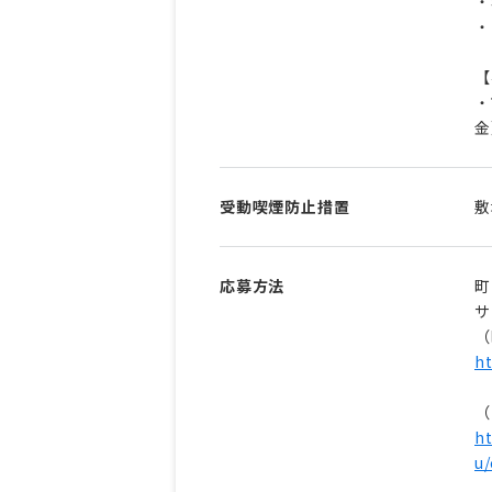
・
・
【
・
金
受動喫煙防止措置
敷
応募方法
町
サ
（
ht
（
ht
u/