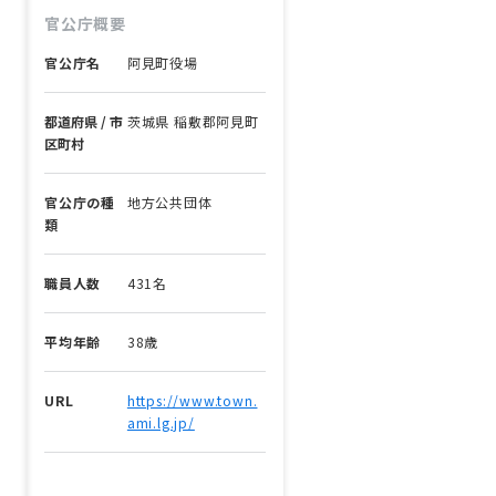
官公庁概要
官公庁名
阿見町役場
都道府県 / 市
茨城県 稲敷郡阿見町
区町村
官公庁の種
地方公共団体
類
職員人数
431名
平均年齢
38歳
URL
https://www.town.
ami.lg.jp/