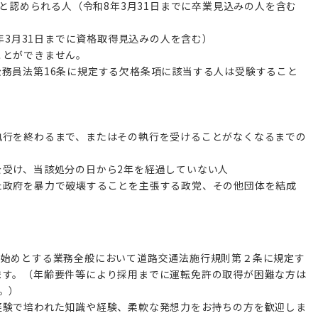
ると認められる人（令和8年3月31日までに卒業見込みの人を含む
8年3月31日までに資格取得見込みの人を含む）
ことができません。
務員法第16条に規定する欠格条項に該当する人は受験すること
執行を終わるまで、またはその執行を受けることがなくなるまでの
を受け、当該処分の日から2年を経過していない人
た政府を暴力で破壊することを主張する政党、その他団体を結成
を始めとする業務全般において道路交通法施行規則第２条に規定す
ます。（年齢要件等により採用までに運転免許の取得が困難な方は
。）
経験で培われた知識や経験、柔軟な発想力をお持ちの方を歓迎しま