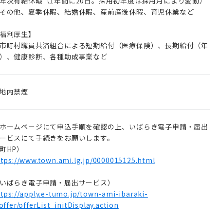
年次有給休暇（1年間に20日。採用初年度は採用月により変動）
その他、夏季休暇、結婚休暇、産前産後休暇、育児休業など
福利厚生】
市町村職員共済組合による短期給付（医療保険）、長期給付（年
）、健康診断、各種助成事業など
地内禁煙
ホームページにて申込手順を確認の上、いばらき電子申請・届出
ービスにて手続きをお願いします。
町HP）
tps://www.town.ami.lg.jp/0000015125.html
いばらき電子申請・届出サービス）
tps://apply.e-tumo.jp/town-ami-ibaraki-
offer/offerList_initDisplay.action