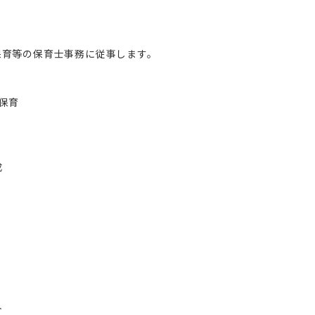
保育等の保育士事務に従事します。
保育
成
人