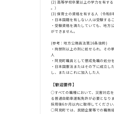
(2) 高等学校卒業以上の学力を有す
。）
(3) 保育士の資格を有する人（令和
・日本国籍を有しない人は受験する
・受験資格を満たしていても、地方公
ができません。
(参考：地方公務員法第16条抜粋)
・拘禁刑以上の刑に処せられ、その
人
・阿見町職員として懲戒免職の処分
・日本国憲法またはその下に成立し
し、またはこれに加入した人
【歓迎要件】
○すべての職種において、災害対応
る普通自動車運転免許が必要となり
採用後6か月以内に取得してください
○阿見町では、民間企業等での職務