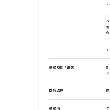
・
・
を
例
例
・
て
勤務時間 / 形態
8
※
勤務場所
阿
勤務地
〒