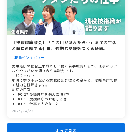
【技術職座談会】「この川が溢れたら…」県民の生活
と命に直結する仕事。強靭な愛媛をつくる使命。
職員インタビュー
愛媛県庁の総合土木職として働く若手職員たちが、仕事のリア
ルややりがいを語り合う座談会です。
「どうすれ…
地域に寄り添いながら業務に励む彼らの姿から、愛媛県庁で働
く魅力を紐解きます。
動画の目次
00:27
愛媛県庁を選んだ決定打
01:51
愛媛県庁のおもしろさ
03:31
仕事で大変なこと
06:07
土木職の異動について
2026/04/22
08:20
私は愛媛をこうしたい
すべて見る