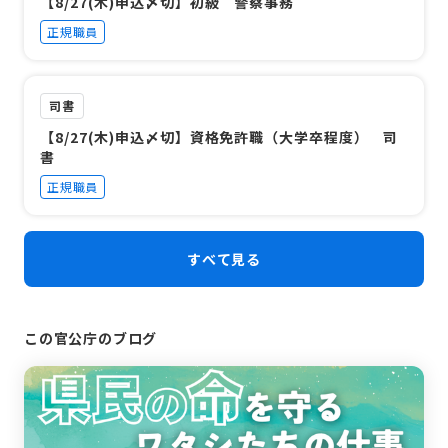
【8/27(木)申込〆切】初級 警察事務
正規職員
司書
【8/27(木)申込〆切】資格免許職（大学卒程度） 司
書
正規職員
すべて見る
この官公庁のブログ