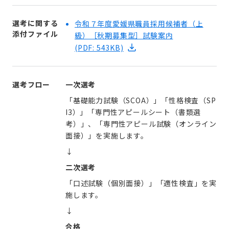
選考に関する
令和７年度愛媛県職員採用候補者（上
添付ファイル
級）［秋期募集型］試験案内
(PDF: 543KB)
選考フロー
一次選考
「基礎能力試験（SCOA）」「性格検査（SP
I3）」「専門性アピールシート（書類選
考）」、「専門性アピール試験（オンライン
面接）」を実施します。
↓
二次選考
「口述試験（個別面接）」「適性検査」を実
施します。
↓
合格