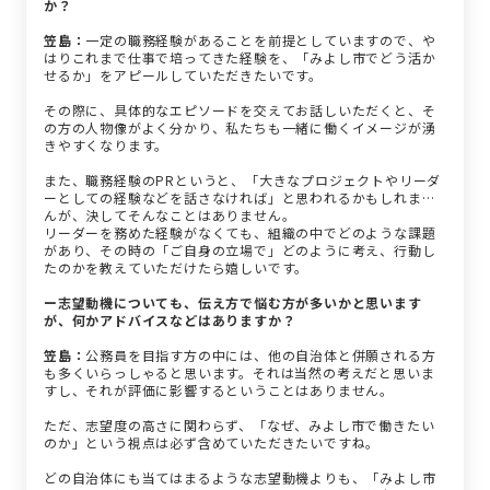
か？
笠島：
一定の職務経験があることを前提としていますので、や
はりこれまで仕事で培ってきた経験を、「みよし市でどう活か
せるか」をアピールしていただきたいです。
その際に、具体的なエピソードを交えてお話しいただくと、そ
の方の人物像がよく分かり、私たちも一緒に働くイメージが湧
きやすくなります。
また、職務経験のPRというと、「大きなプロジェクトやリーダ
ーとしての経験などを話さなければ」と思われるかもしれませ
んが、決してそんなことはありません。
リーダーを務めた経験がなくても、組織の中でどのような課題
があり、その時の「ご自身の立場で」どのように考え、行動し
たのかを教えていただけたら嬉しいです。
ー志望動機についても、伝え方で悩む方が多いかと思います
が、何かアドバイスなどはありますか？
笠島：
公務員を目指す方の中には、他の自治体と併願される方
も多くいらっしゃると思います。それは当然の考えだと思いま
すし、それが評価に影響するということはありません。
ただ、志望度の高さに関わらず、「なぜ、みよし市で働きたい
のか」という視点は必ず含めていただきたいですね。
どの自治体にも当てはまるような志望動機よりも、「みよし市