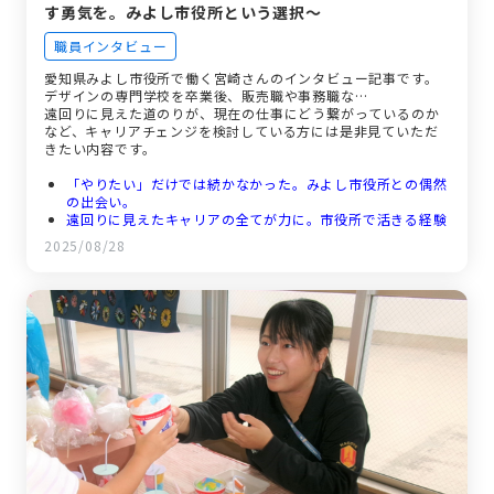
す勇気を。みよし市役所という選択～
職員インタビュー
愛知県みよし市役所で働く宮崎さんのインタビュー記事です。
デザインの専門学校を卒業後、販売職や事務職な…
遠回りに見えた道のりが、現在の仕事にどう繋がっているのか
など、キャリアチェンジを検討している方には是非見ていただ
きたい内容です。
「やりたい」だけでは続かなかった。みよし市役所との偶然
の出会い。
遠回りに見えたキャリアの全てが力に。市役所で活きる経験
改めて感じる「ワークライフバランス」の大切さ
2025/08/28
未来の仲間へ。まずは踏み出してほしい