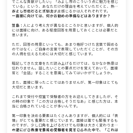
でこんな貢献がしたい」「みよし市のこういう点に魅力を感じ
ている」という、あなただけの理由を考えていただくと、熱意
がぐっと伝わると思います。
みよし市のどこに「魅力」を感じるかは人それぞれです。
ー面接に向けては、何かお勧めの準備などはありますか？
笠島：
人により考え方が異なるところかと思いますが、個人的
には面接に向け、ある程度回答を用意しておくことは必要だと
思います。
ただ、回答の用意といっても、あまり格好つけた言葉で固める
のではなく、ご自身の言葉で表現していただくことが、その方
の人柄を伝えるためには大切だと感じています。
暗記してきた文章をただ読み上げるだけでは、なかなか熱意は
伝わりません。話したいことの要点だけを覚えておいて、面接
官と「会話」することを意識してみてはいかがでしょうか。
また、面接に限ったことではありませんが、第一印象はとても
大切だと思います。
これまで受付や控室で受験者の方をお迎えしてきましたが、そ
の時の印象で「この方は合格しそうだなあ」と感じた方は、本
当に合格されていることが多いんです。
第一印象を決める要素はたくさんありますが、個人的には「表
情」がとても重要だと感じています。面接は誰でも緊張するも
のですが、少し口角を上げるだけでも印象は大きく変わります
ので、ぜひ表情を意識してみてください。
ー逆に、これまで多くの受験者を見てこられた中で、「これは