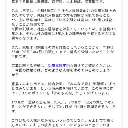
募集する職種は事務職、保健師、土木技師、保育職です。
みよし市では、令和6年度から社会人経験者向けの採用試験を始
めたのですが、就職氷河期世代の方も受験が可能であること
や、主に新卒向けに実施している試験とは違い、SPI能力検査が
ないことが特徴です。
今回の試験は、社会人経験者を対象としているため、事務職は5
年以上、それ以外の職種は3年以上の職務経験を有する方が主な
要件となります。
また、就職氷河期世代の方も対象としていることから、年齢は
55歳（令和8年4月1日現在）まで、幅広く受験いただくことが
可能です。
応募に関する詳細は、
採用試験案内
も併せてご確認ください。
ー今回の試験では、どのような人材を求めているのでしょう
か？
笠島：
みよし市では、総合計画に「みんなで育む 笑顔輝く ずっ
と住みたいまち」という将来像を掲げています。この実現に向
けて、3つのポイントを「求める人材」として挙げています。
1つ目が「意欲と志を持った人」。2つ目が「自分の責任で考え
ることができる人」。そして3つ目が「仲間と協調できる人」で
す。
これは社会人採用だからというものではなく、みよし市で働く
方々には、これらの視点をもっていただきたいと思っていま