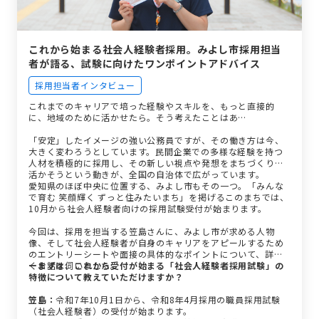
これから始まる社会人経験者採用。みよし市採用担当
者が語る、試験に向けたワンポイントアドバイス
採用担当者インタビュー
これまでのキャリアで培った経験やスキルを、もっと直接的
に、地域のために活かせたら。そう考えたことはあ…
「安定」したイメージの強い公務員ですが、その働き方は今、
大きく変わろうとしています。民間企業での多様な経験を持つ
人材を積極的に採用し、その新しい視点や発想をまちづくりに
活かそうという動きが、全国の自治体で広がっています。
愛知県のほぼ中央に位置する、みよし市もその一つ。「みんな
で育む 笑顔輝く ずっと住みたいまち」を掲げるこのまちでは、
10月から社会人経験者向けの採用試験受付が始まります。
今回は、採用を担当する笠島さんに、みよし市が求める人物
像、そして社会人経験者が自身のキャリアをアピールするため
のエントリーシートや面接の具体的なポイントについて、詳し
くお話を伺いました。
ーまずは、これから受付が始まる「社会人経験者採用試験」の
特徴について教えていただけますか？
笠島：
令和7年10月1日から、令和8年4月採用の職員採用試験
（社会人経験者）の受付が始まります。