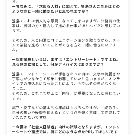
す。
ーちなみに、「求める人材」に加えて、笠島さんご自身はどの
ような方と一緒に働きたいと思われますか？
笠島：
これは個人的な意見になってしまいますが、公務員の仕
事は、周囲の方と協力して進める仕事がほとんどだと感じてい
ます。
そのため、人と円滑にコミュニケーションを取りながら、チー
ムで業務を進めていくことができる方と一緒に働きたいです
ね。
ー採用試験といえば、まずは「エントリーシート」ですよね。
見る側の立場として、何かアドバイスはありますか？
笠島：
エントリーシートが手書きだった頃は、文字の綺麗さや
丁寧さが少なからず印象に影響していたと思いますが、オンラ
インでの申込みになったことにより、今ではその差がなくなり
ました。
そのため、これまで以上に「内容」が重要になったと感じてい
ます。
誤字・脱字などの基本的な確認はもちろんですが、「読み手に
自分の想いや経験を伝える」という点を強く意識して作成して
いただきたいですね
ー今回は「社会人経験者」向けの試験となりますが、エントリ
ーシートや面接では、特にどのような点をPRしてほしいです