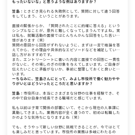
もったいないな」と思うような例はありますか？
笠島：
ときどき見られる失敗例として、質問に対して違う回答
をしてしまう、ということがあります。
面接の緊張からか、「質問されたことに的確に答える」という
シンプルなことが、意外と難しくなってしまうんですよね。実
は私も、就職活動の面接ではとんちんかんな回答をした苦い記
憶があります（笑）
質問の意図から回答がずれないように、まずは一言で結論を答
えてから、その理由や具体的なエピソードなどを補足していく
話し方がおすすめです。
また、エントリーシートに書いた内容と面接での回答に一貫性
がないと、その場しのぎの印象を与えてしまいます。ご自身が
伝えたいことに矛盾がないか、事前に整理しておくと良いと思
います。
ーちなみに、笠島さんにとって、みよし市役所で働く魅力やや
りがいとはどういったところだと思いますか？
笠島：
市役所は、本当にさまざまな分野の仕事を経験でき、そ
の中で自分自身が成長できる職場だと感じています。
私も以前は子育て関係の部署にいて、そこから現在の人事課に
異動してきました。業務内容が全く違うので、初めは転職した
かのような気持ちになりますよね（笑）
でも、そうやって新しい分野に挑戦できることが、今ではとて
も楽しみだと思っています。市役所の業務は多岐にわたるの