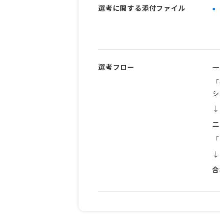
選考に関する添付ファイル
選考フロー
一
「
シ
↓
二
「
↓
合