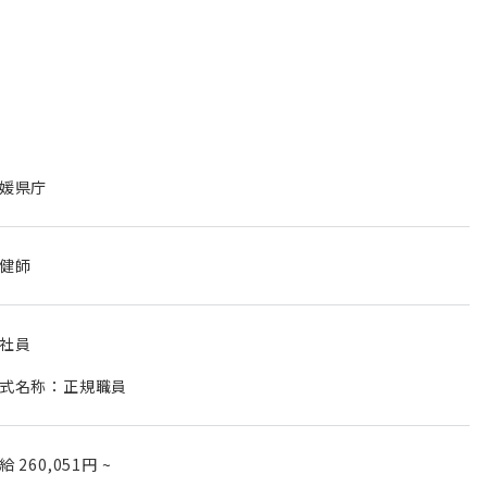
媛県庁
健師
社員
式名称：正規職員
月給
260,051円
~