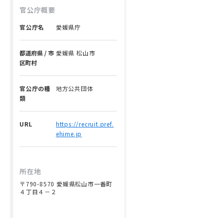
官公庁概要
官公庁名
愛媛県庁
都道府県 / 市
愛媛県 松山市
区町村
官公庁の種
地方公共団体
類
URL
https://recruit.pref.
ehime.jp
所在地
〒790-8570 愛媛県松山市一番町
４丁目４－２