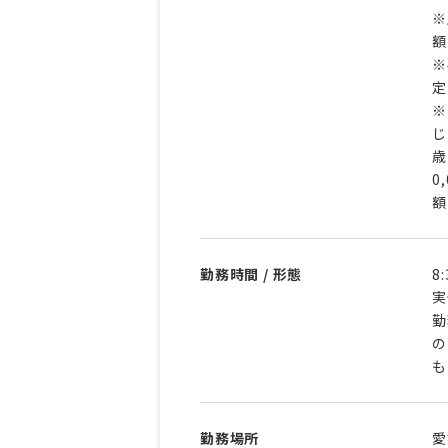
※
額
※
定
※
じ
歳
0
額
勤務時間 / 形態
8
実
勤
の
も
勤務場所
愛