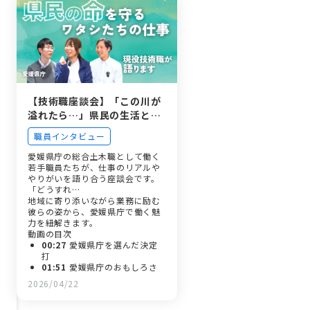
【技術職座談会】「この川が
溢れたら…」県民の生活と命
に直結する仕事。強靭な愛媛
職員インタビュー
をつくる使命。
愛媛県庁の総合土木職として働く
若手職員たちが、仕事のリアルや
やりがいを語り合う座談会です。
「どうすれ…
地域に寄り添いながら業務に励む
彼らの姿から、愛媛県庁で働く魅
力を紐解きます。
動画の目次
00:27
愛媛県庁を選んだ決定
打
01:51
愛媛県庁のおもしろさ
03:31
仕事で大変なこと
2026/04/22
06:07
土木職の異動について
08:20
私は愛媛をこうしたい