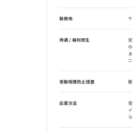
勤務地
〒
待遇 / 福利厚生
定
の
ま
ニ
受動喫煙防止措置
敷
応募方法
受
イ
ら