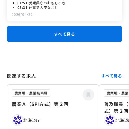
01:51
愛媛県庁のおもしろさ
03:31
仕事で大変なこと
06:07
土木職の異動について
2026/04/22
08:20
私は愛媛をこうしたい
すべて見る
関連する求人
すべて見る
農業職・農業技術職
農業職・農業
農業Ａ（SPI方式）第２回
普及職員（
式）第２回
北海道庁
北海道