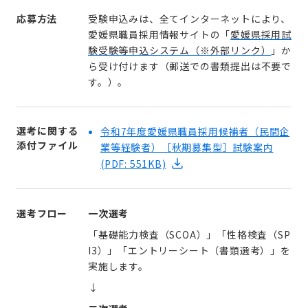
応募方法
受験申込みは、全てインターネットにより、
愛媛県職員採用情報サイトの「
愛媛県採用試
験受験等申込システム（※外部リンク）
」か
ら受け付けます（郵送での書類提出は不要で
す。）。
選考に関する
令和7年度愛媛県職員採用候補者（民間企
添付ファイル
業等経験者）［秋期募集型］試験案内
(PDF: 551KB)
選考フロー
一次選考
「基礎能力検査（SCOA）」「性格検査（SP
I3）」「エントリーシート（書類選考）」を
実施します。
↓