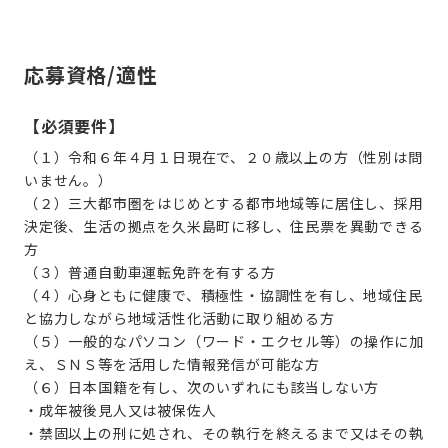
応募資格/適性
【必須要件】
（１）令和６年４月１日現在で、２０歳以上の方（性別は問
いません。）
（２）三大都市圏をはじめとする都市地域等に居住し、採用
決定後、生活の拠点を久米島町に移し、住民票を異動できる
方
（３）普通自動車運転免許を有する方
（４）心身ともに健康で、積極性・協調性を有し、地域住民
と協力しながら地域活性化活動に取り組める方
（５）一般的なパソコン（ワード・エクセル等）の操作に加
え、ＳＮＳ等を活用した情報発信が可能な方
（６）日本国籍を有し、次のいずれにも該当しない方
・成年被後見人又は被保佐人
・禁固以上の刑に処され、その執行を終えるまで又はその執