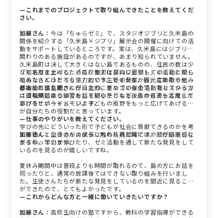
—これまでのプロジェクトで取り組んできたことを教えてくだ
さい。
加藤さん：
今は「ちゅらゼミ」で、スタジオジブリと久米島の
関係を紹介する「久米島×ジブリ」展示会の開催に向けての活
動をサポートしているところです。実は、久米島にはジブリと
関わりのある施設があるのですが、あまり知られていません。
久米島町は決して大きくはない島であるものの、住民の数は少
「知名度を上げるために、まずは島内に周知していくことから
なくありませんし、「高校魅力化プロジェクト」の活動に関し
始めたらどうだろう？」という生徒の発案から、この取り組み
てみなさんはとても協力的です。ですから、観光産業のホテル
が始まりました。
の方にお話を聞きに行ったり、サンゴの保全活動をしている方
基本的には生徒さんが自主的に進めているので、我々スタッフ
に環境問題についてお話を聞いたりなど、島の資源を活用した
は自転車に乗る練習をしている子どもを後ろからそっと支えて
学びをサポートしています。
あげるというイメージ。子どもの視野をもっと広げてあげるの
が自分たちの役割だと思っています。
—仕事のやりがいを教えてください。
学びの先にどういった形で子どもが社会に貢献できるのかを考
えて動くというのがスタッフ内の共通認識です。試行錯誤しな
加藤さん：
生徒さんの成長に触れられた時にはやりがいを感じ
がらやっています。
ますね。学力が伸びたり、ゼミ活動を通して新たな発見をして
いるのを見るのが嬉しいですね。
夏休み期間中は普段よりも時間が取れるので、島の方にお話を
伺ったりと、通常の放課後ではできない取り組みを行いまし
た。生徒さんたちが新たな発見をしているのを間近に見ること
ができたので、とてもよかったです。
—これからどんな方と一緒に働いていきたいですか？
加藤さん：
高校生向けの塾ですから、教科の学習指導ができる