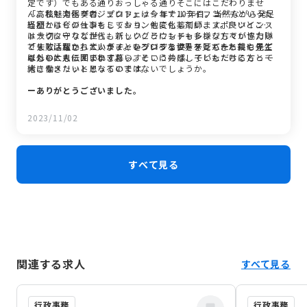
定です）でもある通りおっしゃる通りそこにはこだわりませ
ん。私も楽器奏者、プロフェッショナルライフコーチといった
「高校魅力化プロジェクト」は今年で10年目。当然ながら発足
経歴から今の仕事をしており、他にも薬剤師、スポーツインス
当初とはビジョンもミッションも変化しています。良いところ
トラクターなど世代もバックグラウンドも多様な方々が協力隊
は大切に守りながら、新しいことにもチャレンジしていきたい
として活躍されています。いろいろな世界を見てきた親や先生
ですし、私たち大人がチャレンジする姿を子どもたちにも見て
「失敗はない」ということをプロジェクトメンバーと共に子ど
以外の大人に囲まれて暮らすというのは、子どもたちにとって
ほしいと思っています。
もたちにも伝えていきたい。そこに共感していただける方と一
大きなメリットとなるのではないでしょうか。
緒に働きたいと思っています。
ーありがとうございました。
2023/11/02
すべて見る
関連する求人
すべて見る
行政事務
行政事務