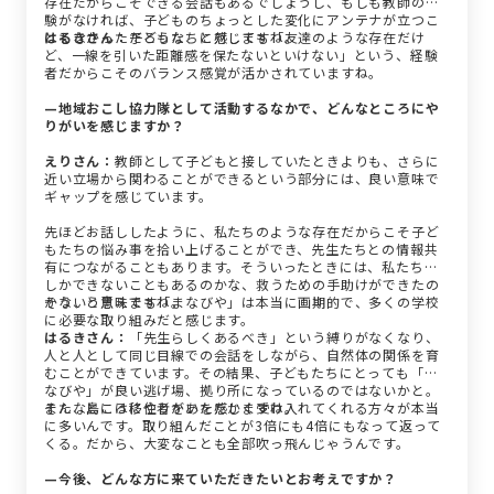
存在だからこそできる会話もあるでしょうし、もしも教師の経
験がなければ、子どものちょっとした変化にアンテナが立つこ
ともなかっただろうな、と感じますね。
はるきさん：
子どもたちに対しても「友達のような存在だけ
ど、一線を引いた距離感を保たないといけない」という、経験
者だからこそのバランス感覚が活かされていますね。
—地域おこし協力隊として活動するなかで、どんなところにや
りがいを感じますか？
えりさん：
教師として子どもと接していたときよりも、さらに
近い立場から関わることができるという部分には、良い意味で
ギャップを感じています。
先ほどお話ししたように、私たちのような存在だからこそ子ど
もたちの悩み事を拾い上げることができ、先生たちとの情報共
有につながることもあります。そういったときには、私たちに
しかできないこともあるのかな、救うための手助けができたの
かな、と思えますね。
そういう意味でも「まなびや」は本当に画期的で、多くの学校
に必要な取り組みだと感じます。
はるきさん：
「先生らしくあるべき」という縛りがなくなり、
人と人として同じ目線での会話をしながら、自然体の関係を育
むことができています。その結果、子どもたちにとっても「ま
なびや」が良い逃げ場、拠り所になっているのではないかと。
そんなところにやりがいを感じますね。
また、島には移住者をあたたかく受け入れてくれる方々が本当
に多いんです。取り組んだことが3倍にも4倍にもなって返って
くる。だから、大変なことも全部吹っ飛んじゃうんです。
—今後、どんな方に来ていただきたいとお考えですか？