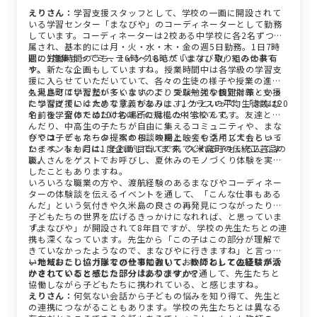
えりさん：
学習支援スタッフとして、学校の一画に開設されて
いる学習センター「まなびや」のコーディネーターとして勤務
しています。コーディネーターは2校ある中学校に各2名ずつ配
属され、基本的には月・火・水・木・金の週5日勤務。1日7時
間の労働時間のうち、16時～18時が「まなびや」での仕事で
週に1度集まってミーティングもしています。取り組みの共有
す。
や、新たな企画もしていますね。授業時間中は各学級の学習支
援に入らせていただいていて、各々の生徒の様子や授業の進捗
も見させていただいています。よりスムーズな個別指導・支援
久米島町は学習塾が多くないので、受験勉強や検定対策といっ
につなげていくためです。ちなみに、1クラスの平均生徒数は20
た学習支援には大きな意義があります。かといって、「まなび
名前後、全体では100名ほどの規模の中学校です。
や」を学習のためだけの場所にはしたくないんです。友達と遊
んだり、中高生の子たちが自由に集えるコミュニティや、まな
びやコーディネーターへの相談の場としても活用してもらって
今では子どもたちの提案から、映画上映会やクイズ大会といっ
います。なかには、それが目当てで来てくれる子もいるんです
たイベントも月に1度企画しています。久米島町の伝統工芸品の
よ。
職人さんをゲストでお呼びし、夏休みのモノづくり体験を実施
したこともありますね。
いろいろな職業の方や、渡航経験のあるまなびやコーディネー
ターの体験談を伝えるイベントを通して、「こんな仕事もある
んだ」という気付きや久米島の良さの再発見につながったり、
子どもたちの世界を広げるきっかけになれれば、と思っていま
す。
「まなびや」が開設されて8年目ですが、学校の先生たちとの連
携も深くなっています。先生から「この子はこの部分が理解で
きていなかったようなので、まなびやに行きますね」と言って
いただいたり、「まなびやで勉強しておいでね」と生徒に声か
—地域おこし協力隊での仕事において、教師としての経験が活
けをしてくださったり……「まなびや」を通して、先生たちと
かされていると感じた部分はありますか？
協働しながら子どもたちに携われている、と感じますね。
えりさん：
何気ない会話から子どもの悩みを知り得て、先生と
の連携につながることもあります。学校の先生たちとは異なる