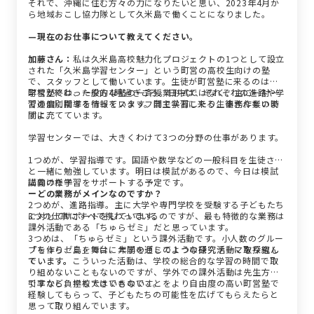
それで、沖縄に住む方々の力になりたいと思い、2023年4月か
ら地域おこし協力隊として久米島で働くことになりました。
—現在のお仕事について教えてください。
加藤さん：
私は久米島高校魅力化プロジェクトの1つとして設立
された「久米島学習センター」という町営の高校生向けの塾
で、スタッフとして働いています。生徒が町営塾に来るのは、
学校が終わった夕方4時過ぎごろ。日中は、それぞれの進路や学
町営塾では、一般的な塾の一斉授業形式ではなく、主に一対一
習進度に関する情報をスタッフ間で共有したり、事務作業の時
での個別指導を行っています。自主学習に来る生徒さんもいま
間に充てています。
すよ。
学習センターでは、大きくわけて3つの分野の仕事があります。
1つめが、学習指導です。国語や数学などの一般科目を生徒さん
と一緒に勉強しています。明日は模試があるので、今日は模試
に向けた学習をサポートする予定です。
講義の様子
ーどの業務がメインなのですか？
2つめが、進路指導。主に大学や専門学校を受験する子どもたち
に対してサポートをしています。
3つの仕事にすべて携わっているのですが、最も特徴的な業務は
課外活動である「ちゅらゼミ」だと思っています。
3つめは、「ちゅらゼミ」という課外活動です。小人数のグルー
プを作り、島を舞台に大学のゼミのような探究活動に取り組ん
「ちゅらゼミ」では、年間を通して１つの研究テーマを探究し
でいます。
ています。こういった活動は、学校の総合的な学習の時間で取
り組めないこともないのですが、学外での課外活動は先生方の
引率など負担も大きいものです。
ですから、学校ではできないことをより自由度の高い町営塾で
経験してもらって、子どもたちの可能性を広げてもらえたらと
思って取り組んでいます。