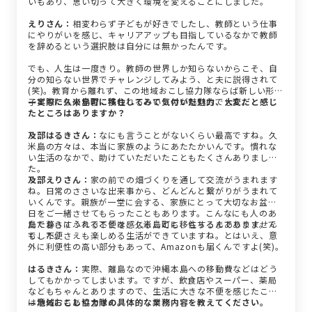
いもあり、思い切って大きく環境を変えることにしました。
えりさん：
相変わらず子どもが好きでしたし、教師という仕事
にやりがいを感じ、キャリアアップも目指しているなかで教師
を辞めるという選択肢は自分には無かったんです。
でも、人生は一度きり。教師の世界しか知らないからこそ、自
分の知らない世界でチャレンジしてみよう、と夫に説得されて
(笑)。教育から離れず、この地域おこし協力隊ならば新しい形で
子どもたちの学習に携われるというのが魅力的でした。
—実際に久米島町に移住してみて気付いた魅力、大変だと感じ
たところはありますか？
及部はるきさん：
なにも言うことがないくらい最高ですね。久
米島の方々は、本当に家族のようにあたたかいんです。慣れな
い生活のなかで、助けていただいたこともたくさんありまし
た。
及部えりさん：
家の前での畑づくりを通して交流がうまれます
ね。日常のささいな出来事から、どんどんと繋がりがうまれて
いくんです。親族が一堂に会する、家族にとって大切なお盆の
日をご一緒させてもらったこともあります。こんなにも人のあ
たたかさにふれることは、久米島町に移住するまでありません
島で暮らすうえで不便を感じることも、もちろんあります。で
でした。
も、不便さえも楽しめる生活ができていますね。とはいえ、意
外に利便性の高い部分もあって、Amazonも届くんですよ(笑)。
はるきさん：
実際、離島なので沖縄本島への移動費などはどう
してもかかってしまいます。ですが、飲食店やスーパー、薬局
などもちゃんとありますので、生活に大きな不便を感じたこと
は意外にもありません。
—地域おこし協力隊の具体的な業務内容を教えてください。