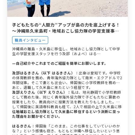
子どもたちの“人間力”アップが島の力を底上げする！
～沖縄県久米島町・地域おこし協力隊の学習支援事業
～
職員インタビュー
沖縄県の離島・久米島に移住し、地域おこし協力隊として中学
生の学習支援スタッフを行う及部（およべ）はる…
—自己紹介やこれまでのご経歴を簡単にお願いします。
及部はるきさん（以下 はるきさん）：
出身は愛知です。中学校
の体育教師を務め、青年海外協力隊として南米・エクアドルで2
年間従事。そこで妻とも出会い、帰国後に小学校教師を務めた
あと、退職して久米島に来たという経歴です。
及部えりさん（以下 えりさん）：
私は、地元静岡で小学校教師
として務めた後、同じく青年海外協力隊で子どもたちに算数の
授業をしたり、教員向けに授業方法を教えたりもしました。そ
して帰国後に英語専科教員も経て、2人で相談の上で久米島に移
住しました。
—地域おこし協力隊として久米島に移住するという決断に至っ
た理由をお聞かせください。
はるきさん：
帰国後「このまま、この仕事をしていていいのか
な？」という感情も抱き、もともと沖縄へ移住したいという思