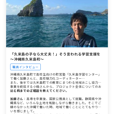
「久米島の子なら大丈夫！」そう言われる学習支援を
～沖縄県久米島町～
職員インタビュー
沖縄県久米島町で高校生向けの町営塾「久米島学習センター」
で働く加藤さんと、高校魅力化コーディネーター…
また、後半では久米島町での教育にまつわる地域おこし協力隊
事業を統括する小楠さんから、プロジェクト全体についてのお
話も伺っています。
—これまでのご経歴を教えてください。
加藤さん
：高専を卒業後、国家公務員として就職。静岡県や沖
縄県など、いろんな土地を転勤しながら働きました。そこでご
縁のなかった沖縄で働いた時、地域で働くことにとてもやりが
いを感じまして。