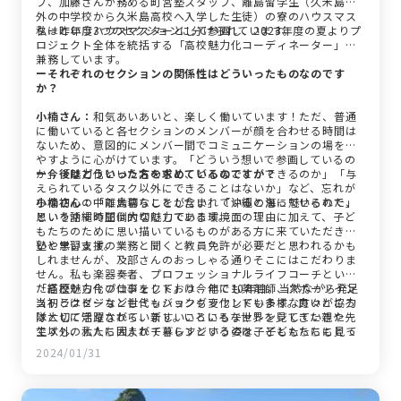
フ、加藤さんが務める町営塾スタッフ、離島留学生（久米島島
外の中学校から久米島高校へ入学した生徒）の寮のハウスマス
ターという3つのセクションに分けられています。
私は昨年度ハウスマスターとして参画し、2023年度の夏よりプ
ロジェクト全体を統括する「高校魅力化コーディネーター」も
兼務しています。
ーそれぞれのセクションの関係性はどういったものなのです
か？
小楠さん：
和気あいあいと、楽しく働いています！ただ、普通
に働いていると各セクションのメンバーが顔を合わせる時間は
ないため、意図的にメンバー間でコミュニケーションの場を増
やすように心がけています。「どういう想いで参画しているの
か」「魅力化という名のもと、どんなことができるのか」「与
ー今後はどういった方を求めているのですか？
えられているタスク以外にできることはないか」など、忘れが
ちな初心の中に大切なことが含まれていると思っているので、
小楠さん：
「離島暮らしをしたい」「沖縄の海に魅せられた」
思いを話す時間は大切にしています。
という沖縄の圧倒的な魅力である環境面の理由に加えて、子ど
もたちのために思い描いているものがある方に来ていただきた
いと思います。
塾や学習支援の業務と聞くと教員免許が必要だと思われるかも
しれませんが、及部さんのおっしゃる通りそこにはこだわりま
せん。私も楽器奏者、プロフェッショナルライフコーチといっ
た経歴から今の仕事をしており、他にも薬剤師、スポーツイン
「高校魅力化プロジェクト」は今年で10年目。当然ながら発足
ストラクターなど世代もバックグラウンドも多様な方々が協力
当初とはビジョンもミッションも変化しています。良いところ
隊として活躍されています。いろいろな世界を見てきた親や先
は大切に守りながら、新しいことにもチャレンジしていきたい
生以外の大人に囲まれて暮らすというのは、子どもたちにとっ
ですし、私たち大人がチャレンジする姿を子どもたちにも見て
て大きなメリットとなるのではないでしょうか。
ほしいと思っています。「失敗はない」ということをプロジェ
2024/01/31
クトメンバーと共に子どもたちにも伝えていきたい。そこに共
感していただける方と一緒に働きたいと思っています。