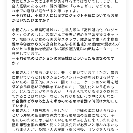
方だとスムーズに仕事を始められるのではないでしょうか。社
会人経験のある方は、課外活動の「ちゅらゼミ」などでも、こ
れまでの経験が活かせると思いますよ。
ーそれでは、小楠さんには同プロジェクト全体についてもお聞
かせいただけますか？
小楠さん：
久米島町地域おこし協力隊は「高校魅力化プロジェ
クト」の名のもと、及部さんご夫妻が務める学習支援スタッ
フ、加藤さんが務める町営塾スタッフ、離島留学生（久米島島
外の中学校から久米島高校へ入学した生徒）の寮のハウスマス
私は昨年度ハウスマスターとして参画し、2023年度の夏よりプ
ターという3つのセクションに分けられています。
ロジェクト全体を統括する「高校魅力化コーディネーター」も
兼務しています。
ーそれぞれのセクションの関係性はどういったものなのです
か？
小楠さん：
和気あいあいと、楽しく働いています！ただ、普通
に働いていると各セクションのメンバーが顔を合わせる時間は
ないため、意図的にメンバー間でコミュニケーションの場を増
やすように心がけています。
「どういう想いで参画しているのか」「魅力化という名のも
と、どんなことができるのか」「与えられているタスク以外に
できることはないか」など、忘れがちな初心の中に大切なこと
が含まれていると思っているので、思いを話す時間は大切にし
ー今後はどういった方を求めているのですか？
ています。
小楠さん：
「離島暮らしをしたい」「沖縄の海に魅せられた」
という沖縄の圧倒的な魅力である環境面の理由に加えて、子ど
もたちのために思い描いているものがある方に来ていただきた
いと思います。
塾や学習支援の業務と聞くと教員免許が必要だと思われるかも
しれませんが、及部さんの記事（※公開後、リンクを入れる予