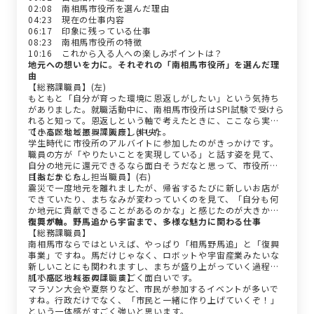
02:08 南相馬市役所を選んだ理由
04:23 現在の仕事内容
06:17 印象に残っている仕事
08:23 南相馬市役所の特徴
10:16 これから入る人への楽しみポイントは？
地元への想いを力に。それぞれの「南相馬市役所」を選んだ理
由
【総務課職員】(左)
もともと「自分が育った環境に恩返しがしたい」という気持ち
がありました。就職活動中に、南相馬市役所はSPI試験で受けら
れると知って。恩返しという軸で考えたときに、ここなら実現
できるかなと思って入庁しました。
【小高区地域振興課職員】(中央)
学生時代に市役所のアルバイトに参加したのがきっかけです。
職員の方が「やりたいことを実現している」と話す姿を見て、
自分の地元に還元できるなら面白そうだなと思って、市役所を
目指しました。
【おだかぐらし担当職員】(右)
震災で一度地元を離れましたが、帰省するたびに新しいお店が
できていたり、まちなみが変わっていくのを見て、「自分も何
か地元に貢献できることがあるのかな」と感じたのが大きかっ
たですね。
復興が軸。野馬追から宇宙まで、多様な魅力に関わる仕事
【総務課職員】
南相馬市ならではといえば、やっぱり「相馬野馬追」と「復興
事業」ですね。馬だけじゃなく、ロボットや宇宙産業みたいな
新しいことにも関われますし、まちが盛り上がっていく過程を
肌で感じられるのは、すごく面白いです。
【小高区地域振興課職員】
マラソン大会や夏祭りなど、市民が参加するイベントが多いで
すね。行政だけでなく、「市民と一緒に作り上げていくぞ！」
という一体感がすごく強いと思います。