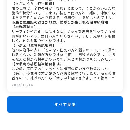
【おだかぐらし担当職員】
市の仕事は、全体の軸が「復興」にあって、そこからいろんな
施策が枝分かれしています。私も市民の方と一緒に、津波から
まちを守るための木を植える「植樹祭」に参加したんですよ。
市民との距離の近さが魅力。繋がりが生まれる温かい職場
【総務課職員】
サーフィンや馬術、自転車など、いろんな趣味を持っている職
員が多いんです。面白い人がたくさんいますし、先輩たちも優
しく、休みも取りやすいですよ。
【小高区地域振興課職員】
他の自治体の人に「そんなに住民の方と話すの！？」って驚か
れるくらい、距離が近いですね（笑）。市役所の外でも、いろ
んな人と繋がる機会が多いので、人との繋がりを楽しみたい人
には最高の場所だと思います。
【おだかぐらし担当職員】
この前、窓口でおじいちゃんに携帯の使い方を教えました
（笑）。移住者の方が始めたお店に取材に行ったり、私も移住
者なので、地域の方から「新しいお店できたよ」って教えても
らって一緒に出かけたり。そんな温かい繋がりがたくさんあり
2025/11/14
ます。
すべて見る