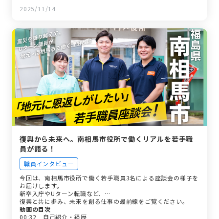
る姿勢だと思います。
2025/11/14
復興から未来へ。南相馬市役所で働くリアルを若手職
員が語る！
職員インタビュー
今回は、南相馬市役所で働く若手職員3名による座談会の様子を
お届けします。
新卒入庁やUターン転職など、…
復興と共に歩み、未来を創る仕事の最前線をご覧ください。
動画の目次
00:32 自己紹介・経歴