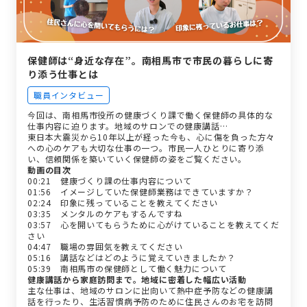
保健師は“身近な存在”。南相馬市で市民の暮らしに寄
り添う仕事とは
職員インタビュー
今回は、南相馬市役所の健康づくり課で働く保健師の具体的な
仕事内容に迫ります。地域のサロンでの健康講話…
東日本大震災から10年以上が経った今も、心に傷を負った方々
への心のケアも大切な仕事の一つ。市民一人ひとりに寄り添
い、信頼関係を築いていく保健師の姿をご覧ください。
動画の目次
00:21 健康づくり課の仕事内容について
01:56 イメージしていた保健師業務はできていますか？
02:24 印象に残っていることを教えてください
03:35 メンタルのケアもするんですね
03:57 心を開いてもらうために心がけていることを教えてくだ
さい
04:47 職場の雰囲気を教えてください
05:16 講話などはどのように覚えていきましたか？
05:39 南相馬市の保健師として働く魅力について
健康講話から家庭訪問まで。地域に密着した幅広い活動
主な仕事は、地域のサロンに出向いて熱中症予防などの健康講
話を行ったり、生活習慣病予防のために住民さんのお宅を訪問