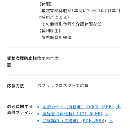
【休暇】
年次有給休暇が1年間に20日（採用1年目
は採用月による）
その他特別休暇や介護休暇など
【福利厚生】
院内保育所完備
受動喫煙防止措
敷地内禁煙
置
パブリックコネクトで応募
応募方法
選考に関する
面接カード（資格職）
(DOCX: 16KB)
添付ファイル
履歴書（資格職）
(DOC: 60KB)
受験案内（資格職）
(PDF: 29KB)