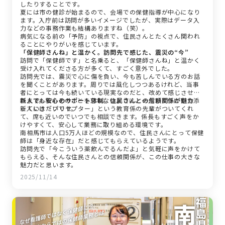
したりすることです。
夏には市の健診が始まるので、会場での保健指導が中心になり
ます。入庁前は訪問が多いイメージでしたが、実際はデータ入
力などの事務作業も結構ありますね（笑）。
病気になる前の「予防」の視点で、住民さんとたくさん関われ
ることにやりがいを感じています。
「保健師さんね」と温かく。訪問先で感じた、震災の“今”
訪問で「保健師です」と名乗ると、「保健師さんね」と温かく
受け入れてくださる方が多くて、すごく意外でした。
訪問先では、震災で心に傷を負い、今も苦しんでいる方のお話
を聞くことがあります。周りでは風化しつつあるけれど、当事
者にとっては今も続いている現実なのだと、改めて感じさせら
れます。私もそのことを忘れないように、一人ひとりに寄り添
新人でも安心のサポート体制。住民さんとの信頼関係が魅力
っていきたいです。
新人には「プリセプター」という教育係の先輩がついてくれ
て、席も近いのでいつでも相談できます。係長もすごく声をか
けやすくて、安心して業務に取り組める環境です。
南相馬市は人口5万人ほどの規模なので、住民さんにとって保健
師は「身近な存在」だと感じてもらえているようです。
訪問先で「今こういう薬飲んでるんだよ」と気軽に声をかけて
もらえる、そんな住民さんとの信頼関係が、この仕事の大きな
魅力だと思います。
2025/11/14