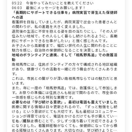
05:22 今後やってみたいことを教えてください
06:03 最後にメッセージをお願いします！
「長期的にサポートできる仕事を」病院実習で芽生えた保健師
への道
看護師を目指していましたが、病院実習で出会った患者さんと
の関わりが、私の進路を大きく変えました。
退院後の生活に不安を抱える姿を目の当たりにし、「その人が
住みたい地域で、その人らしく暮らし続けられるように、長期
的にサポートできる仕事がしたい」と強く感じたんです。
お子さんから高齢者まで、幅広い世代の人生に関われることに
魅力を感じ、自治体の保健師になることを決意しました。
地域のボランティアと連携、そして「相馬野馬追」での救護活
動
南相馬市には、住民ボランティアの方々で構成される地区組織
があり、健康づくりの活動を一緒に行う機会がたくさんありま
す。
これは、市民との繋がりが深い南相馬市ならではの魅力だと思
います。
また、年に一度の「相馬野馬追」では、救護係として参加しま
す。お祭りの準備には住民さんも総出で関わるので、市全体の
一体感を感じられる特別な業務です。
必要なのは「学び続ける意欲」。最初は電話も震えていました
医療に関する情報は日々更新されるので、「ずっと勉強をし続
ける」という意欲がとても大切です。私も最初はコミュニケー
ションが得意ではなく、電話をかけるだけでも手が震えていま
した（笑）。
でも、経験を積むことで、少しずつ落ち着いて対応できるよう
になりました。看護師経験がなくても、保健師になってから積
める経験はたくさんあります。大切なのは、学び続けようとす