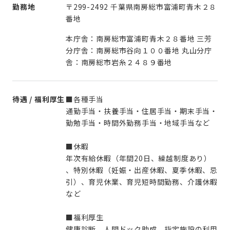
勤務地
〒299-2492 千葉県南房総市富浦町青木２８
番地
本庁舎：南房総市富浦町青木２８番地 三芳
分庁舎：南房総市谷向１００番地 丸山分庁
舎：南房総市岩糸２４８９番地
待遇 / 福利厚生
■各種手当
通勤手当・扶養手当・住居手当・期末手当・
勤勉手当・時間外勤務手当・地域手当など
■休暇
年次有給休暇（年間20日、繰越制度あり）
、特別休暇（妊娠・出産休暇、夏季休暇、忌
引）、育児休業、育児短時間勤務、介護休暇
など
■福利厚生
健康診断、人間ドック助成、指定施設の利用