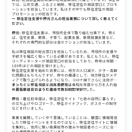
では、公共交通、ふるさと納税、移住定住の相談窓口とプロモ
ーションを担当しています。私はその中でも移住定住の相談と
プロモーションの担当です。
ー 移住定住支援や押元さんの担当業務について詳しく教えてく
ださい。
押元:
移住定住支援は、市役所全体で取り組む仕事です。例え
ば、住宅支援、教育、子育て、起業支援、新規就農支援など、
それぞれの専門的な部分は各セクションが担当しています。
私は移住相談の総合窓口を担当しているため、市役所の支援や
手続きを幅広く知っている必要があります。私ともう1人、移住
コーディネーターが相談窓口の担当をしており、昨年は年間
180件ほどの相談を受けました。
移住定住支援を始めた背景には、地方の人口減少、少子・高齢
化問題はもちろんですが、昨今の機運として、地方移住がメデ
ィアで取り上げられるようになり、コロナ禍でさらに注目が集
まったことがあります。南房総市は令和元年度から力を入れ始
オンライン移住相談に備える押元さん
め、私が担当になったのは令和3年度からでした。
ー着任後はどのように進めてきたのですか？
押元：
着任初年度は、移住定住サイト「七色の自然に暮らす」
の立ち上げやロゴマーク、移住ガイドブック、ポスターの制作
などを行いました。
事業を展開していく中で意識していることは、闇雲に情報発信
したり移住イベントをするのではなく、移住定住サイトに情報
を集約し、他所に無い南房総市の強みや相談者のニーズに合わ
せた情報発信を心がけています。