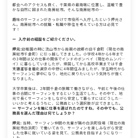
都会へのアクセスも良く、千葉県の最南端に位置し、温暖で豊
かな自然に囲まれた南房総市。そんな南房総市の…
趣味のサーフィンがきっかけで市役所へ入庁したという押元さ
ん。南房総市への就職・転職や移住を考えている方は必見で
す！
ー 入庁前の経歴をご紹介ください。
押元:
幼稚園の時に流山市から両親の故郷の旧千倉町（現在の南
房総市千倉町）に引っ越してきました。小学校4年から6年まで
の3年間は父の仕事の関係でインドのボンベイ（現在のムンバ
イ）に暮らしていましたが、帰国してから高校卒業までは千倉
で過ごしました。
大学進学を機に東京の中野に4年間住みましたが、学生時代から
サーフィンに夢中になり、地元に戻りたいという気持ちが強く
なりました。
大学卒業後は、2年間千倉の旅館で働きながら、午前と午後の仕
事の合間にサーフィンをするという生活でした。その中で、地
元で長くサーフィンをしながら安定して暮らすにはどうしたら
いいかと考えるうちに、公務員という選択肢が出てきました。
ー サーフィンを軸に仕事を選ばれたのですね。その中でも、公
務員を選んだ理由は何でしょうか？
押元:
当時、サーフィン仲間の先輩が隣の白浜町役場（現在の南
房総市白浜町）で働いており、サーフィンを楽しみながら安定
した仕事に就いている姿を見て、公務員を目指すようになりま
した。