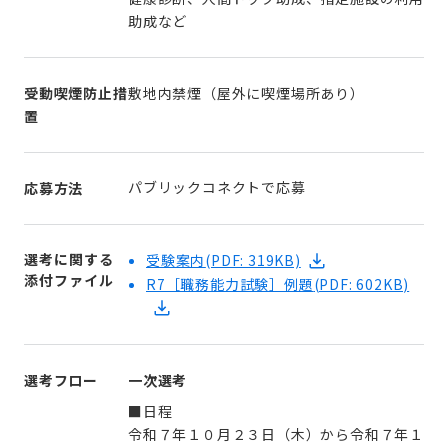
助成など
受動喫煙防止措
敷地内禁煙（屋外に喫煙場所あり）
置
パブリックコネクトで応募
応募方法
選考に関する
受験案内
(PDF: 319KB)
添付ファイル
R7［職務能力試験］例題
(PDF: 602KB)
選考フロー
一次選考
■日程
令和７年１０月２３日（木）から令和７年１