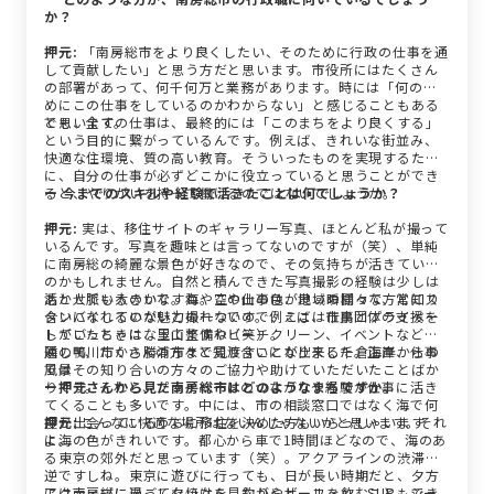
か？
押元:
「南房総市をより良くしたい、そのために行政の仕事を通
して貢献したい」と思う方だと思います。市役所にはたくさん
の部署があって、何千何万と業務があります。時には「何のた
めにこの仕事をしているのかわからない」と感じることもある
と思います。
でも、全ての仕事は、最終的には「このまちをより良くする」
という目的に繋がっているんです。例えば、きれいな街並み、
快適な住環境、質の高い教育。そういったものを実現するため
に、自分の仕事が必ずどこかに役立っていると思うことができ
ると、やりがいを持って働けるのではないでしょうか。
ー 今までのスキルや経験で活きたことは何でしょうか？
押元:
実は、移住サイトのギャラリー写真、ほとんど私が撮って
いるんです。写真を趣味とは言ってないのですが（笑）、単純
に南房総の綺麗な景色が好きなので、その気持ちが活きている
のかもしれません。自然と積んできた写真撮影の経験は少しは
活かせているのかな。海や空や山の色が良い瞬間って、常にス
あと人脈も大きいですね。この仕事は、地域の様々な方と知り
タンバイしていないと撮れないので、ここは仕事とプライベー
合いになれるのが魅力の一つです。例えば、市民団体の支援を
トがごっちゃになってますね（笑）。
していたときは、里山整備やビーチクリーン、イベントなどを
通して、たくさんの方々と知り合いになりました。正直、仕事
隣の鴨川市から勝浦市まで見渡すことが出来る千倉海岸からの
ではその知り合いの方々のご協力や助けていただいたことばか
風景
りです。それと、プライベートのつながりや経験が仕事に活き
ー押元さんから見た南房総市はどのようなまちですか。
てくることも多いです。中には、市の相談窓口ではなく海で何
度か出会っているうちに移住を決めた方もいらっしゃいます
押元:
こんなに快適な場所はないんじゃないかと思います。それ
よ。
に海の色がきれいです。都心から車で1時間ほどなので、海のあ
る東京の郊外だと思っています（笑）。アクアラインの渋滞も
逆ですしね。東京に遊びに行っても、日が長い時期だと、夕方
には南房総に戻って夕焼けを見ながらビールを飲むこともでき
アクティブに過ごしたいなら、釣りやサーフィン、SUP、シー