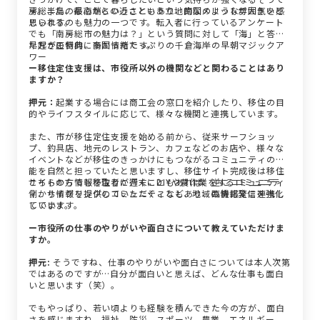
す。また、都心からの近さという立地的なメリットが大きいと
房総半島の最南端ということもあり、南国のような雰囲気を感
思います。
じられるのも魅力の一つです。転入者に行っているアンケート
でも「南房総市の魅力は？」という質問に対して「海」と答え
た方が圧倒的に多かったです。
早起きの特典、南国情緒たっぷりの千倉海岸の早朝マジックア
ワー
ー移住定住支援は、市役所以外の機関などと関わることはあり
ますか？
押元：
起業する場合には商工会の窓口を紹介したり、移住の目
的やライフスタイルに応じて、様々な機関と連携しています。
また、市が移住定住支援を始める前から、従来サーフショッ
プ、釣具店、地元のレストラン、カフェなどのお店や、様々な
イベントなどが移住のきっかけにもつながるコミュニティの機
能を自然と担っていたと思いますし、移住サイト完成後は移住
サイトの方でも移住者が週末にDIYや農作業をするコミュニテ
こちらから情報を取りに行くこともあれば、逆にコミュニティ
ィ、サイクリングのコミュニティなど、地域の情報発信を強化
側から情報を提供していただくこともあり、臨機応変に連携し
しています。
ています。
ー市役所の仕事のやりがいや面白さについて教えていただけま
すか。
押元:
そうですね、仕事のやりがいや面白さについては本人次第
ではあるのですが…自分が面白いと思えば、どんな仕事も面白
いと思います（笑）。
でもやっぱり、若い頃よりも経験を積んできた今の方が、面白
さを感じますね。福祉、防災、スポーツ、農業、エネルギー、