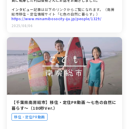
員に転身した村山俊樹さんにお話をお聞きしました。
インタビュー
記事は以下のリンクからご覧になれます。（南房
総市移住・定住情報サイト「七色の自然に暮らす」）
https://www.minamibosocity-iju.jp/people/1329/
2025/08/06
【千葉県南房総市】移住・定住PR動画 ～七色の自然に
暮らす～（180秒Ver.）
移住・定住PR動画