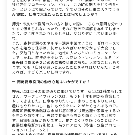
移住定住プロモーション、どれも「この町の魅力をどう伝える
か」という点で繋がっていて、全てが自分の仕事に活きてくる
んです。
ー 逆に、仕事で大変だったことは何でしょうか？
押元:
市民や市役所の外の方と接した際にこちらの意図を分かり
やすく伝えられなかったり、それが原因で誤解を与えてしまっ
たり、逆に叱られたりしたときは、やはり気にしていまいます
ね。
また、森林資源のエネルギー活用事業のように、ゼロベースで
何かを始める仕事は、何からやればいいか分からず大変でし
た。突破口となったのは、地域の人たちとのコミュニケーショ
ンでしたね。直接話を聞いて、お互いウィンウィンになること
を一緒に考えることから進めていきました。
最近はゼロベースからの企画の仕事が多く、大変なこともあり
ます。でも「自分が良いと思ったことをやればいいんだ」と考
えれば、すごく楽しい仕事ですね。
ー 南房総市役所の働き心地はいかがですか？
押元:
ほぼ自分の希望通りに働けています。私はほぼ残業もしま
せん。ワークライフバランスは、もう何十年も前から意識して
やってきました。仕事もやりたいし、家のこともやりたいし、
趣味もやりたいし、他にもやりたいことがたくさんあるので。
単純に、私が欲張りなんだと思います（笑）。
子育て世代であれば、今はパパが子どもの送迎や家事をするの
も当たり前ですし、夫婦で共働きも当たり前という雰囲気で
す。職場も理解がありますし、働きにくさを感じることは全く
ありませんね。
南房総市役所本庁別館１一階フロアにて（移住・定住プロモー
ションロゴマークと）
ー どのような方が、南房総市の行政職に向いているでしょう