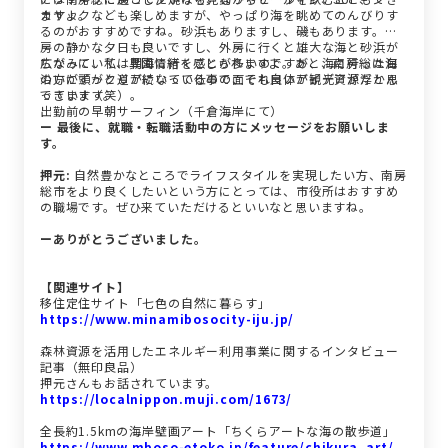
ますよ。
カヤックなども楽しめますが、やっぱり海を眺めてのんびりす
るのがおすすめですね。砂浜もありますし、磯もあります。内
房の静かな夕日も良いですし、外房に行くと雄大な海と砂浜が
広がっていて、異国情緒を感じられますよ。あと、南房総は海
ちなみに、私は朝海に行くことが多いのですが、海に行った日
沿いにずっと道が続いているので、それ自体が観光資源だと思
の方が頭がクリアになって仕事の面でも良いアイデアが浮かん
っています。
できます（笑）。
出勤前の早朝サーフィン（千倉海岸にて）
ー 最後に、就職・転職活動中の方にメッセージをお願いしま
す。
押元:
自然豊かなところでライフスタイルを実現したい方、南房
総市をより良くしたいという方にとっては、市役所はおすすめ
の職場です。ぜひ来ていただけるといいなと思いますね。
ーありがとうございました。
【関連サイト】
移住定住サイト「七色の自然に暮らす」
https://www.minamibosocity-iju.jp/
森林資源を活用したエネルギー利用事業に関するインタビュー
記事（無印良品）
押元さんもお話されています。
https://localnippon.muji.com/1673/
全長約1.5kmの海岸壁画アート「ちくらアートな海の散歩道」
https://www.mboso-etoko.jp/feature/chikura_art/