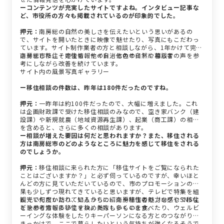
ーコンテンツが充実したサイトですよね。インタビュー記事な
ど、市役所の方々も掲載されているのが印象的でした。
押元：
南房総の自然の美しさを伝えたいという思いがあるの
で、サイトを開いたときに映像で魅せたり、写真にもこだわっ
ています。サイト制作業者の方と相談しながら、1年かけて完成
させました。その後も、他の自治体のサイトや相談者の声を参
南房総市移住・定住情報サイト／七色の自然に暮らす
考にしながら改善を続けています。
サイト内の風景写真ギャラリー
ー移住相談の件数は、昨年は180件だったのですね。
押元：
一昨年は約100件だったので、大幅に増えました。これ
は企画財政課で受けた移住相談のみなので、空き家バンク（建
設課）や新規就農（地域資源再生課）、起業（商工課）の相談
を含めると、さらに多くの相談があります。
ー相談が増えた要因は何だと思われますか？また、移住される
方は南房総市のどのようなところに魅力を感じて移住をされる
のでしょうか。
押元：
移住相談に来られた方に「移住サイトをご覧になられた
ことはございますか？」と必ず伺っているのですが、幸いほと
んどの方に見ていただいているので、市のプロモーションの効
果も少しずつ現れてきていると思いますが、テレビで特集を組
んでいただいたり、知人からの紹介や移住者のブログやSNSな
観光で何度か訪れているうちに、南房総市の魅力を感じて移住
どを参考情報に移住を決めた方も多くいます。
を決める方も多いですね。美味しいものを食べたり、ウェルビ
ーイングな体験をしたりキーパーソンになる方とのつながりが
きっかけで、ここで暮らしたいという気持ちが強くなるそうで