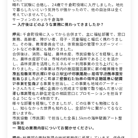
晴れて試験に合格し、24歳で千倉町役場に入庁しました。地元
で暮らしたいという気持ちが強かったので、他の自治体は全く
考えていませんでした。
サーフィンのメッカ千倉海岸
ー 入庁後はどのような業務に携わってきましたか？
押元:
千倉町役場に入ってから合併まで、主に福祉部署で、窓口
業務、高齢者、障がい者、母子・児童福祉と幅広く携わりまし
た。その後、教育委員会では、体育施設の管理やスポーツイベ
ントなどの事業にも携わりました。
合併後は、消防、福祉、農林水産、市民協働などを経験しまし
た。農林水産部では、市域の約半分が森林であることを活か
し、森林資源を活用したエネルギー利用事業の立ち上げにも携
わりました。この事業は市内の施設園芸農家に薪の暖房機を普
及した事業で、ゼロから立ち上げた事業だったので、色々苦労
市民協働（市民課）では、NPOや市民活動、産官学連携事業を
もありましたが、これまで経験した仕事の中で、特に思い出深
担当しました。そこでは、全長約1.5kmの海岸道路護岸に壁画
い事業でした。
アートを整備する事業を担当し、この事業も地域のアーティス
トさんたちと一緒に企画から完成まで協働で取り組んだ思い出
深い事業でした。
そして、現在、移住定住の相談窓口とプロモーションを担当す
るようになって4年目です。
様々な部署を経験してきましたが、どの仕事でも勉強になる
し、知らなかった世界も知れるし、全部が今に繋がってるなと
思いますね。
市民協働（市民課）で担当した全長1.5kmの海岸壁画アート整
備事業
ー 現在の業務内容についてお聞かせください。
押元:
総務部企画財政課の地域振興係に所属しています。係全体