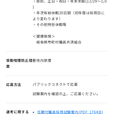
・原則、土日・祝日・年末年始(12/29〜1/3
)
・年次有給休暇20日間（初年度は採用日に
より変わります）
・その他特別休暇等
＜健康保険＞
岐阜県市町村職員共済組合
受動喫煙防止措
敷地内禁煙
置
パブリックコネクトで応募
応募方法
試験案内を確認の上、ご応募ください。
選考に関する
任期付職員採用試験案内
(PDF: 176KB)