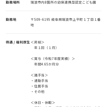
勤務場所
瑞浪市内8箇所の幼保連携型認定こども園
勤務地
〒509-6195 岐阜県瑞浪市上平町１丁目１番
地
待遇 / 福利厚生
＜昇給＞
年１回（１月）
＜賞与（令和7年度実績）＞
年間4.65か月分
＜諸手当＞
・通勤手当
・住居手当
・その他
＜休日・休暇＞