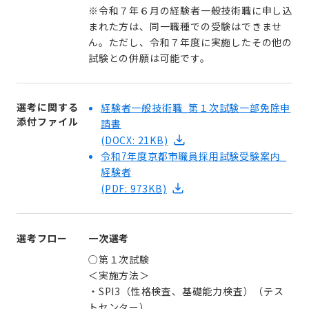
※令和７年６月の経験者一般技術職に申し込
まれた方は、
同一職種での受験はできませ
ん。ただし、令和７年度に実施したその他の
試験との併願は可能です。
選考に関する
経験者一般技術職_第１次試験一部免除申
添付ファイル
請書
(DOCX: 21KB)
令和7年度京都市職員採用試験受験案内_
経験者
(PDF: 973KB)
選考フロー
一次選考
○第１次試験
＜実施方法＞
・SPI3（性格検査、基礎能力検査）（テス
トセンター）