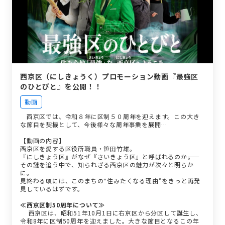
西京区（にしきょうく）プロモーション動画『最強区
のひとびと』を公開！！
動画
西京区では、令和８年に区制５０周年を迎えます。この大き
な節目を契機として、今後様々な周年事業を展開…
【動画の内容】
西京区を愛する区役所職員・笹田竹雄。
『にしきょう区』がなぜ『さいきょう区』と呼ばれるのか――。
その謎を追う中で、知られざる西京区の魅力が次々と明らか
に。
見終わる頃には、このまちの“住みたくなる理由”をきっと再発
見しているはずです。
≪西京区制50周年について≫
西京区は、昭和51年10月1日に右京区から分区して誕生し、
令和8年に区制50周年を迎えました。大きな節目となるこの年