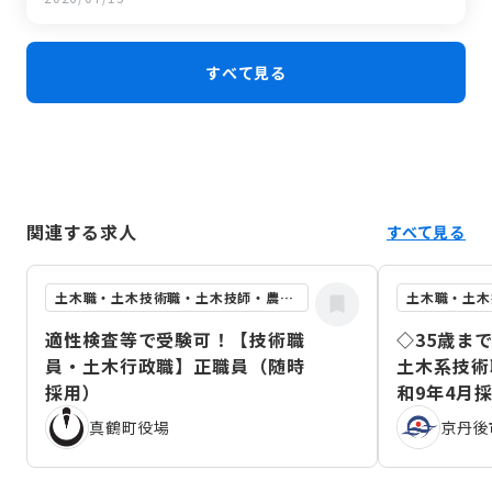
≪先輩職員①≫
すべて見る
関連する求人
すべて見る
土木職・土木技術職・土木技師・農業土木職
適性検査等で受験可！【技術職
◇35歳ま
員・土木行政職】正職員（随時
土木系技術
採用）
和9年4月
真鶴町役場
京丹後