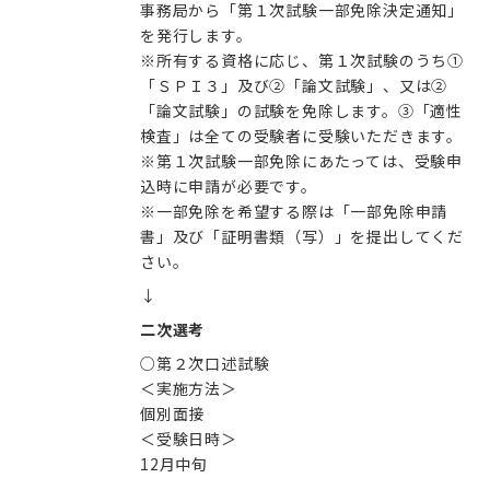
事務局から「第１次試験一部免除決定通知」
を発行します。
※所有する資格に応じ、第１次試験のうち①
「ＳＰＩ３」及び②「論文試験」、又は②
「論文試験」の試験を免除します。③「適性
検査」は全ての受験者に受験いただきます。
※第１次試験一部免除にあたっては、受験申
込時に申請が必要です。
※一部免除を希望する際は「一部免除申請
書」及び「証明書類（写）」を提出してくだ
さい。
↓
二次選考
○第２次口述試験
＜実施方法＞
個別面接
＜受験日時＞
12月中旬