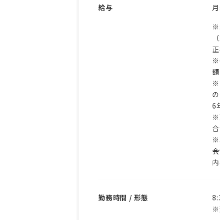
給与
※
（
正
※
額
※
の
6
※
合
※
会
内
勤務時間 / 形態
8
※