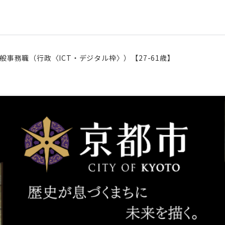
 一般事務職（行政〈ICT・デジタル枠〉）【27-61歳】