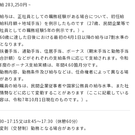
月給
283,250円
~
給与は、正社員としての職務経験がある場合について、初任給
給料月額＋地域手当）を例示したものです（27歳、民間企業等で
社員としての職務経験5年の例示です。）。
60歳に達した日後における最初の4月1日以降の給与は7割水準の
となります。
扶養手当、通勤手当、住居手当、ボーナス（期末手当と勤勉手当
合計額）などがそれぞれの支給条件に応じて支給されます。令和
年度のボーナス支給実績は、年間4.60箇月分です。
勤務内容、勤務条件及び給与などは、任命権者によって異なる場
があります。
職員の給与は、民間企業従事者や国家公務員の給与水準、また社
情勢などに応じて変動することがあります（ここに記載している
容は、令和7年10月1日現在のものです。）。
:30~17:15又は8:45～17:30（休憩60分）
変則（交替制）勤務となる場合があります。