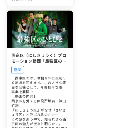
西京区（にしきょうく）プロ
モーション動画『最強区のひ
とびと』を公開！！
動画
西京区では、令和８年に区制５
０周年を迎えます。この大きな節
目を契機として、今後様々な周年
事業を展開…
【動画の内容】
西京区を愛する区役所職員・笹田
竹雄。
『にしきょう区』がなぜ『さいき
ょう区』と呼ばれるのか――。
その謎を追う中で、知られざる西
京区の魅力が次々と明らかに。