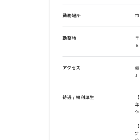
勤務場所
市
勤務地
〒
８
アクセス
最
」
待遇 / 福利厚生
【
年
休
【
定