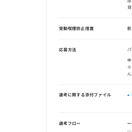
度
貸
受動喫煙防止措置
敷
パ
応募方法
申
※
ん
選考に関する添付ファイル
選考フロー
一