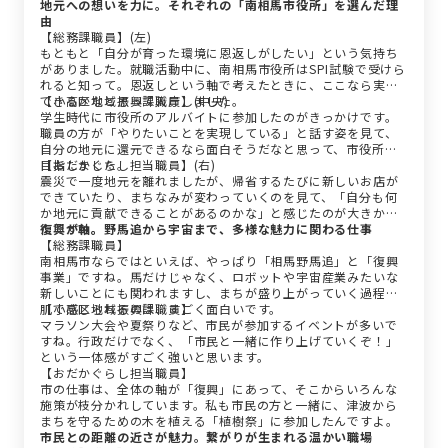
地元への想いを力に。それぞれの「南相馬市役所」を選んだ理
由
【総務課職員】(左)
もともと「自分が育った環境に恩返しがしたい」という気持ち
がありました。就職活動中に、南相馬市役所はSPI試験で受けら
れると知って。恩返しという軸で考えたときに、ここなら実現
できるかなと思って入庁しました。
【小高区地域振興課職員】(中央)
学生時代に市役所のアルバイトに参加したのがきっかけです。
職員の方が「やりたいことを実現している」と話す姿を見て、
自分の地元に還元できるなら面白そうだなと思って、市役所を
目指しました。
【おだかぐらし担当職員】(右)
震災で一度地元を離れましたが、帰省するたびに新しいお店が
できていたり、まちなみが変わっていくのを見て、「自分も何
か地元に貢献できることがあるのかな」と感じたのが大きかっ
たですね。
復興が軸。野馬追から宇宙まで、多様な魅力に関わる仕事
【総務課職員】
南相馬市ならではといえば、やっぱり「相馬野馬追」と「復興
事業」ですね。馬だけじゃなく、ロボットや宇宙産業みたいな
新しいことにも関われますし、まちが盛り上がっていく過程を
肌で感じられるのは、すごく面白いです。
【小高区地域振興課職員】
マラソン大会や夏祭りなど、市民が参加するイベントが多いで
すね。行政だけでなく、「市民と一緒に作り上げていくぞ！」
という一体感がすごく強いと思います。
【おだかぐらし担当職員】
市の仕事は、全体の軸が「復興」にあって、そこからいろんな
施策が枝分かれしています。私も市民の方と一緒に、津波から
まちを守るための木を植える「植樹祭」に参加したんですよ。
市民との距離の近さが魅力。繋がりが生まれる温かい職場