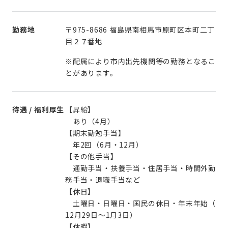
勤務地
〒975-8686 福島県南相馬市原町区本町二丁
目２７番地
※配属により市内出先機関等の勤務となるこ
とがあります。
待遇 / 福利厚生
【昇給】
あり（4月）
【期末勤勉手当】
年2回（6月・12月）
【その他手当】
通勤手当・扶養手当・住居手当・時間外勤
務手当・退職手当など
【休日】
土曜日・日曜日・国民の休日・年末年始（
12月29日～1月3日）
【休暇】