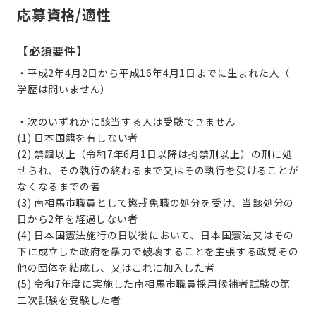
応募資格/適性
【必須要件】
・平成2年4月2日から平成16年4月1日までに生まれた人（
学歴は問いません）
・次のいずれかに該当する人は受験できません
(1) 日本国籍を有しない者
(2) 禁錮以上（令和7年6月1日以降は拘禁刑以上）の刑に処
せられ、その執行の終わるまで又はその執行を受けることが
なくなるまでの者
(3) 南相馬市職員として懲戒免職の処分を受け、当該処分の
日から2年を経過しない者
(4) 日本国憲法施行の日以後において、日本国憲法又はその
下に成立した政府を暴力で破壊することを主張する政党その
他の団体を結成し、又はこれに加入した者
(5) 令和7年度に実施した
南相馬市職員採用候補者試験の第
二次試験を受験した者