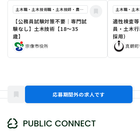
土木職・土木技術職・土木技師・農業土木職
【公務員試験対策不要｜専門試
適性検査等
験なし】土木技術【18～35
員・土木行
歳】
採用）
宗像市役所
真鶴町
応募期間外の求人です