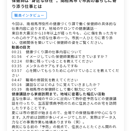
保健師は“身近な存在”。南相馬市で市民の暮らしに寄
り添う仕事とは
職員インタビュー
今回は、南相馬市役所の健康づくり課で働く保健師の具体的な
仕事内容に迫ります。地域のサロンでの健康講話…
東日本大震災から10年以上が経った今も、心に傷を負った方々
への心のケアも大切な仕事の一つ。市民一人ひとりに寄り添
い、信頼関係を築いていく保健師の姿をご覧ください。
動画の目次
00:21 健康づくり課の仕事内容について
01:56 イメージしていた保健師業務はできていますか？
02:24 印象に残っていることを教えてください
03:35 メンタルのケアもするんですね
03:57 心を開いてもらうために心がけていることを教えてくだ
さい
04:47 職場の雰囲気を教えてください
05:16 講話などはどのように覚えていきましたか？
05:39 南相馬市の保健師として働く魅力について
健康講話から家庭訪問まで。地域に密着した幅広い活動
主な仕事は、地域のサロンに出向いて熱中症予防などの健康講
話を行ったり、生活習慣病予防のために住民さんのお宅を訪問
したりすることです。
夏には市の健診が始まるので、会場での保健指導が中心になり
ます。入庁前は訪問が多いイメージでしたが、実際はデータ入
力などの事務作業も結構ありますね（笑）。
病気になる前の「予防」の視点で、住民さんとたくさん関われ