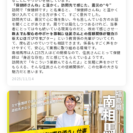
ることにやりがいを感じています。
「保健師さんね」と温かく。訪問先で感じた、震災の“今”
訪問で「保健師です」と名乗ると、「保健師さんね」と温かく
受け入れてくださる方が多くて、すごく意外でした。
訪問先では、震災で心に傷を負い、今も苦しんでいる方のお話
を聞くことがあります。周りでは風化しつつあるけれど、当事
者にとっては今も続いている現実なのだと、改めて感じさせら
れます。私もそのことを忘れないように、一人ひとりに寄り添
新人でも安心のサポート体制。住民さんとの信頼関係が魅力
っていきたいです。
新人には「プリセプター」という教育係の先輩がついてくれ
て、席も近いのでいつでも相談できます。係長もすごく声をか
けやすくて、安心して業務に取り組める環境です。
南相馬市は人口5万人ほどの規模なので、住民さんにとって保健
師は「身近な存在」だと感じてもらえているようです。
訪問先で「今こういう薬飲んでるんだよ」と気軽に声をかけて
もらえる、そんな住民さんとの信頼関係が、この仕事の大きな
魅力だと思います。
2025/11/14