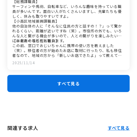
【総務課職員】
サーフィンや馬術、自転車など、いろんな趣味を持っている職
員が多いんです。面白い人がたくさんいますし、先輩たちも優
しく、休みも取りやすいですよ。
【小高区地域振興課職員】
他の自治体の人に「そんなに住民の方と話すの！？」って驚か
れるくらい、距離が近いですね（笑）。市役所の外でも、いろ
んな人と繋がる機会が多いので、人との繋がりを楽しみたい人
には最高の場所だと思います。
【おだかぐらし担当職員】
この前、窓口でおじいちゃんに携帯の使い方を教えました
（笑）。移住者の方が始めたお店に取材に行ったり、私も移住
者なので、地域の方から「新しいお店できたよ」って教えても
らって一緒に出かけたり。そんな温かい繋がりがたくさんあり
2025/11/14
ます。
すべて見る
関連する求人
すべて見る