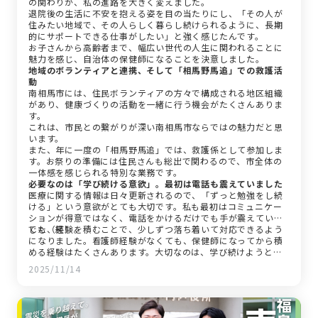
の関わりが、私の進路を大きく変えました。
退院後の生活に不安を抱える姿を目の当たりにし、「その人が
住みたい地域で、その人らしく暮らし続けられるように、長期
的にサポートできる仕事がしたい」と強く感じたんです。
お子さんから高齢者まで、幅広い世代の人生に関われることに
魅力を感じ、自治体の保健師になることを決意しました。
地域のボランティアと連携、そして「相馬野馬追」での救護活
動
南相馬市には、住民ボランティアの方々で構成される地区組織
があり、健康づくりの活動を一緒に行う機会がたくさんありま
す。
これは、市民との繋がりが深い南相馬市ならではの魅力だと思
います。
また、年に一度の「相馬野馬追」では、救護係として参加しま
す。お祭りの準備には住民さんも総出で関わるので、市全体の
一体感を感じられる特別な業務です。
必要なのは「学び続ける意欲」。最初は電話も震えていました
医療に関する情報は日々更新されるので、「ずっと勉強をし続
ける」という意欲がとても大切です。私も最初はコミュニケー
ションが得意ではなく、電話をかけるだけでも手が震えていま
した（笑）。
でも、経験を積むことで、少しずつ落ち着いて対応できるよう
になりました。看護師経験がなくても、保健師になってから積
める経験はたくさんあります。大切なのは、学び続けようとす
る姿勢だと思います。
2025/11/14