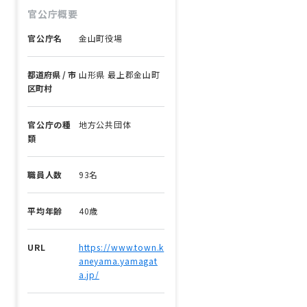
官公庁概要
官公庁名
金山町役場
都道府県 / 市
山形県 最上郡金山町
区町村
官公庁の種
地方公共団体
類
職員人数
93名
平均年齢
40歳
URL
https://www.town.k
aneyama.yamagat
a.jp/