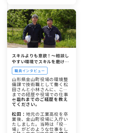
スキルよりも意欲！〜相談し
やすい環境でスキルを磨ける
山形県金山町役場の技術職の
職員インタビュー
働き方とは？～
山形県金山町役場の環境整
備課で技術職として働く松
田さんと小林さんに、これ
までの経歴や役場での仕事
—これまでのご経歴を教え
と職…
てください。
松田：
地元の工業高校を卒
業後、金山町役場に入庁い
たしました。当時は「役
場」がどのような仕事をし