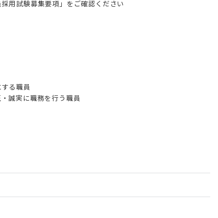
員採用試験募集要項」をご確認ください
！
にする職員
正・誠実に職務を行う職員