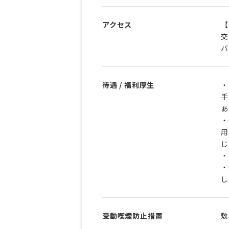
アクセス
【
交
バ
待遇 / 福利厚生
・
手
あ
・
用
じ
・
・
し
受動喫煙防止措置
敷