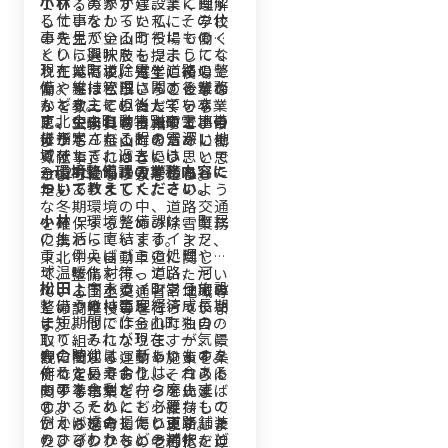
小林：
実家が建設業に関す
ているのかすら、よく理解
る仕事をしていて、その仕
していなかった私に、学校
事を見ているうちにものづ
の先生が金山町役場で働く
くりに興味をもつようにな
という選択肢を提示してく
現在は町道除雪と道路の整
り工業高校に進学しまし
れたんです。先生に役場で
備や維持管理に関する業務
た。実は松田さんの後輩な
働くとはどういうことなの
などを主に担当していま
んです。その後大学を卒業
かを教えていただくうち
す。金山町は特別豪雪地帯
東北中央自動車道の工事の
し、生まれ育った町で、自
に、公務員を目指すという
に指定される程の雪深い地
様子
分が学んだことを活かし、
よりも「金山町のために働
域でして、過去には
貢献できればという思いで
く仕事」につきたい、と思
—環境整備課の業務内容に
2m24cmもの雪が積もった
金山町役場に入庁しまし
うようになりましたね。
ついて教えてください。
年もありました。そのよう
た。
な冬期環境の中、道路交通
小林：
環境整備課は、町民
を確保するための除雪業務
の生活に直結するインフ
に携わっています。また、
ラ、例えばゴミの処理や地
東北中央自動車道に関し
球温暖化対策、道路、河
て、整備を行っていただい
松田：
今あるインフラ施設
川、上下水道、町営住宅の
ている国土交通省や地域等
というのは高度経済成長期
整備や維持管理を行ってい
との調整役等を行っていま
に短期間で作られたもので
ます。他には金山町独自の
す。
して、それが現在、一気に
取り組みになりますが、景
今の時代は、新しいものを
寿命を迎えつつあります。
観に関する運動や施策を条
作るというよりは、今ある
それを長寿命化し、コスト
例で定めており、それらに
ものを余剰だから廃止する
の平準化やピークを先延ば
関する事業を行っていま
のか、それとも必要なもの
しするためにどう維持して
す。
例えば橋の損傷と道路舗装
だから延命したり更新した
いくかを考えています。ま
のひびわれなどの補修、ど
りするのかという選択を迫
た、インフラの老朽化だけ