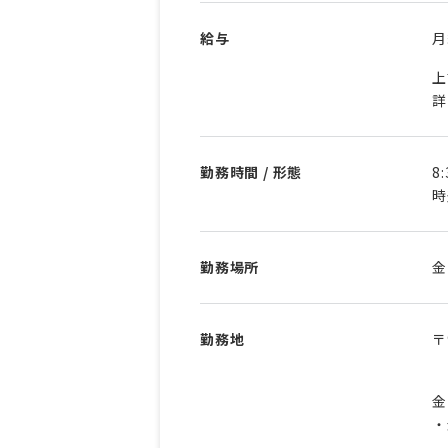
給与
上
詳
勤務時間 / 形態
8
時
勤務場所
金
勤務地
〒
金
・