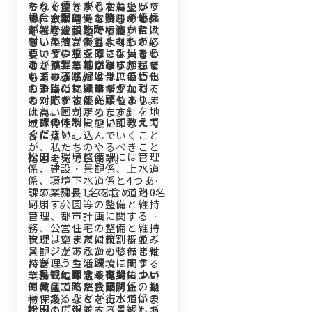
ちらを優先するかといった
られることがとても多いで
でなく空き家も右肩上がり
場合、国はトンネルや橋な
橋に穴が空いた時、その橋
す。事業に係る費用が他の
で件数が増えているので、
ど、崩落した際に第三者に
が架かる道路からしか行け
部署と比較して桁違いに大
それらが課題ですね。
対して被害が甚大なものに
ない集落があったとした
きいので、慎重な判断が必
ついては重点的に手当をし
ら、その橋を直さないとそ
要でプレッシャーは大きい
あとは緊急輸送路に指定さ
なさいとしています。我々
こが孤立集落になってしま
ですが、それがやりがいで
れている路線は単に老朽化
もその通りだとは思いつつ
います。その場合、仮にそ
もあります。
の手当だけではなく、耐震
もそこに地域事情が加わる
の道路の交通量が少なくて
の対応をする必要もありま
と判断が複雑になります。
も対応する優先順位として
すね。国が定めた方針を地
は高いと判断します。
ー課の体制について教えて
域の特性や実態に即した内
ください。
容に落とし込んでいくこと
が、私たちのやるべきこと
松田：
環境整備課には管理
だと考えています。
係、建設・景観係、上水道
係、環境下水道係と4つあり
ます。課長1名を含め、10名
課の業務としては、道路・
います。
河川・公園等の整備と維持
管理、都市計画に関する業
務、公営住宅の整備と維持
役所はいまだに縦割りのイ
管理、空き家対策、街並み
メージがあるかもしれませ
景観、上下水道の整備と維
んが、うちの課ではそうい
持管理、生活環境に関する
ったことは全くないです。
ー景観に関する事業につい
業務（地球温暖化対策、ゴ
例えば道路や公園関係の担
て教えてください。
ミ減量、不法投棄防止、動
当である我々が上水道係の
物保護）などを行っていま
松田：
「街並み（景観）づ
断水の広報をすることもあ
す。