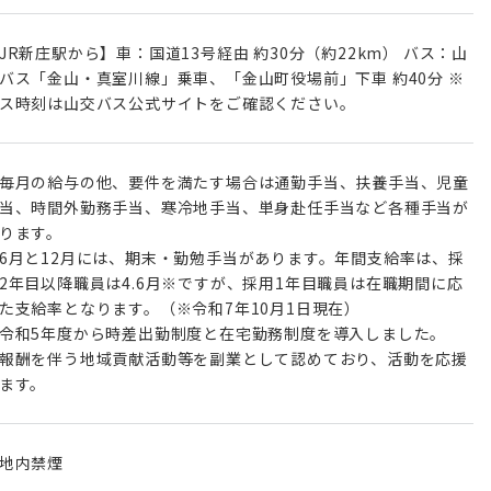
JR新庄駅から】車：国道13号経由 約30分（約22km） バス：山
バス「金山・真室川線」乗車、「金山町役場前」下車 約40分 ※
ス時刻は山交バス公式サイトをご確認ください。
毎月の給与の他、要件を満たす場合は通勤手当、扶養手当、児童
当、時間外勤務手当、寒冷地手当、単身赴任手当など各種手当が
ります。
6月と12月には、期末・勤勉手当があります。年間支給率は、採
2年目以降職員は4.6月※ですが、採用1年目職員は在職期間に応
た支給率となります。（※令和7年10月1日現在）
令和5年度から時差出勤制度と在宅勤務制度を導入しました。
報酬を伴う地域貢献活動等を副業として認めており、活動を応援
ます。
地内禁煙