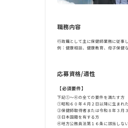
職務内容
行政職として主に保健師業務に従事
例：健康相談、健康教育、母子保健
応募資格/適性
【必須要件】
下記①～④の全ての要件を満たす方
①昭和６０年４月２日以降に生まれ
②保健師取得者または令和８年３月
③日本国籍を有する方
④地方公務員法第１６条に該当しな