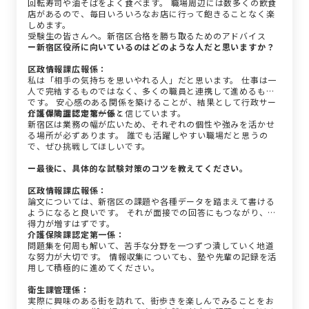
回転寿司や油そばをよく食べます。 職場周辺には数多くの飲食
店があるので、毎日いろいろなお店に行って飽きることなく楽
しめます。
受験生の皆さんへ。新宿区合格を勝ち取るためのアドバイス
ー新宿区役所に向いているのはどのような人だと思いますか？
区政情報課広報係：
私は「相手の気持ちを思いやれる人」だと思います。 仕事は一
人で完結するものではなく、多くの職員と連携して進めるもの
です。 安心感のある関係を築けることが、結果として行政サー
ビスの向上につながると信じています。
介護保険課認定第一係：
新宿区は業務の幅が広いため、それぞれの個性や強みを活かせ
る場所が必ずあります。 誰でも活躍しやすい職場だと思うの
で、ぜひ挑戦してほしいです。
ー最後に、具体的な試験対策のコツを教えてください。
区政情報課広報係：
論文については、新宿区の課題や各種データを踏まえて書ける
ようになると良いです。 それが面接での回答にもつながり、説
得力が増すはずです。
介護保険課認定第一係：
問題集を何周も解いて、苦手な分野を一つずつ潰していく地道
な努力が大切です。 情報収集についても、塾や先輩の記録を活
用して積極的に進めてください。
衛生課管理係：
実際に興味のある街を訪れて、街歩きを楽しんでみることをお