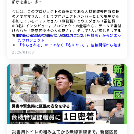
都庁を擁し、多…
今回は、このプロジェクトの責任者である人材育成等担当課長
のアオヤマさん、そしてプロジェクトメンバーとして現場から
参加しているイチノセさん（事務職）とウエダさん（福祉職）
の3名にインタビュー。プロジェクトの全容から、データで裏付
けられた「新宿区役所の人の良さ」、そして3人が感じるリアル
な働きがいについて語っていただきました。
離職と価値観の多様化。組織としての「危機感」から始まっ
たプロジェクト
「やらされる」のではなく「応えたい」。信頼関係から始ま
ったプロジェクト参加
2026/01/09
データで証明された新宿区役所の「人の良さ」と「助け合う
文化」
職種や年次を超えたチーム活動。「変えられること」と「変
えられないこと」の狭間で
これから働く人へ。「新宿区役所」は自分を成長させてくれ
る場所
災害用トイレの組み立てから無線訓練まで。新宿区民