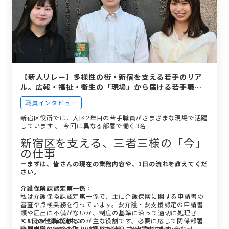
【新人リレー】多様性の街・新宿を支える若手のリア
ル。広報・福祉・衛生の「現場」から届ける若手職員
インタビュー
職員インタビュー
新宿区役所では、入区2年目の若手職員がさまざまな現場で活躍
しています 。 今回は異なる部署で働く3名…
新宿区を支える、三者三様の「今」
の仕事
ーまずは、皆さんの現在の業務内容や、1日の流れを教えてくだ
さい。
介護保険課認定第一係
：
私は介護保険課認定第一係で、主に介護保険に関する申請書の
審査や点検業務を行っています。要介護・要支援認定の申請書
類や届出に不備がないか、制度の基準に沿って適切に処理され
ているかを確認するのが主な役割です。必要に応じて関係部署
＜1日の仕事の流れ＞
や事業所と連絡を取り、調整を行うこともあります。
時間
内容
08:30〜09:00前日に点検した申請書の読み合わせ