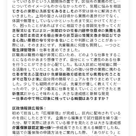
っていけるかという人間関係の面です。区役所の業務の忙しさ
についてのイメージもわからなかったので、気軽に悩みを相談
できるのかという不安もありました。
しかし、実際に入区してみると、その不安は徐々に解消されて
いきました。上司の皆さんは日頃から業務の進捗だけでなく、
体調や無理をしていないかといった点まで気にかけてくださ
り、困ったことがあればすぐに相談できる雰囲気を作ってくだ
さっています。また、同期についても、研修や日々の業務を通
克服法としては、ノートに日々の仕事内容や注意点、失敗した
じて自然と交流する機会があり、互いに情報交換や相談ができ
ことをこまめにメモし、後から振り返って覚えるようにしてい
る心強い存在になっています。
ました。業務の中で分からないことや判断に迷うことがあった
際には、そのままにせず、先輩職員に何度も質問し、一つひと
つ理解しながら仕事を進めてきました。
衛生課管理係：
区職員は職務の幅が非常に広いため、どのような仕事をするこ
とになるのかあまり想像できず、自分にとって適性のある仕事
を行うことができるか心配でした。私は入区前に地域猫に関わ
る活動をしていたこともあり、関心の強い分野の業務に携わる
ことができ、現在はやりがいを強く感じながら業務を行うこと
仕事を覚える上では、先輩職員の方に教えていただいたことを
ができています。
メモに取り、後に自分用の簡易マニュアルを作りまとめていま
した。少しでも疑問点があれば、先輩方が優しく教えてくださ
ったので、少しずつ着実に仕事を覚えていくことができたと思
います。
新宿区だからこそ味わえる、大きな達成感と新鮮な発見
ー仕事の中で特に印象に残っている瞬間はありますか？
区政情報課広報係：
初めて担当した『広報新宿』が完成し、区内に配布されている
のを目にしたときです。 企画から編集まで試行錯誤を繰り返し
た分、駅で実際に読まれている様子を見たときは大きな達成感
がありました。 自分が一歩成長できたと思える瞬間でしたね。
介護保険課認定第一係：
電話で介護保険の申請方法をご案内した際、「ありがとう」と