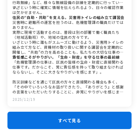
行政無線」など、様々な無線設備の訓練を定期的に行っていま
す。
いざという時に確実に情報を伝えられるよう、日々の確認作業
は欠かせません。
住民の“自助・共助”を支える。災害用トイレの組み立て講習会
災害時に避難所の運営を担うのは、危機管理課の職員だけでは
ありません。
実際に現場で活動するのは、普段は別の部署で働く職員たち
（地域活動班）や、地域の住民の方々です。
いざという時に誰もがスムーズに動けるよう、災害用トイレの
組み立て方など、資機材の取り扱いに関する講習会を定期的に
開催し、“共助”の力を高めることも、私たちの大切な仕事の一
つです。
責任感こそがやりがい。「生命・財産」を守る仕事の最前線
「危機管理課の仕事は、区民の皆様の生命・財産に直接関わる
仕事です。だからこそ、常に責任感を持って取り組まなければ
ならないし、そこに大きなやりがいを感じます」。
防災訓練などを通じて区民の方々と直接関わる機会も多く、
「その中でいろいろなお話ができたり、『ありがとう』と感謝
の言葉をいただいたりすることに、非常にやりがいを感じま
す」と語ります。
2025/12/19
すべて見る