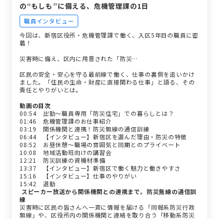
の“もしも”に備える、危機管理課の1日
職員インタビュー
今回は、新宿区役所・危機管理課で働く、入区5年目の職員に密
着！
災害時に備え、区内に用意された「防災…
区民の安全・安心を守る最前線で働く、仕事の裏側を追いかけ
ました。「住民の生命・財産に直接関わる仕事」と語る、その
責任とやりがいとは。
動画の目次
00:54 出勤～職員専用「防災住宅」での暮らしとは？
01:46 危機管理課のお仕事紹介
03:19 関係機関と連携！防災無線の通信訓練
06:44 【インタビュー】新宿区を選んだ理由・防災の特徴
08:52 お昼休憩～職場の雰囲気と同期とのプライベート
10:08 地域活動班向けの講習会
12:21 防災訓練の資機材準備
13:37 【インタビュー】新宿区で働く魅力と働きやすさ
15:16 【インタビュー】仕事のやりがい
15:42 退勤
スピーカー放送から関係機関との連携まで。防災無線の通信訓
練
災害時に区民の皆さんへ一斉に情報を届ける「同報系防災行政
無線」や、区役所内の関係機関と連絡を取り合う「移動系防災