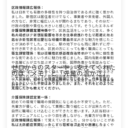
区政情報課広報係
：
私は日本でも有数の多様性を持つ自治体である点に強く惹かれ
ました。新宿区は居住者だけでなく、事業者や来街者、外国人
の方など、非常に幅広い人々が関わるまちであり、その分だけ
行政の役割や責任も大きいと感じたんです。そうしたエネルギ
ッシュで多様な環境の中で、区民生活をしっかりと支え、多く
介護保険課認定第一係：
の人にポジティブな影響を与える仕事に携わりたいと考えたこ
私の場合は、新宿区役所のアクセスの良さ、そして周辺にはお
とが、新宿区を志望した一番の理由です。
店も多くて非常に便利な環境である点に大きな魅力を感じたこ
とが決め手でした。さらに、駅の地下からも雨に濡れずに庁舎
を行き来できるため、区民の方にとっても働く職員にとっても
非常に利用しやすい環境だと感じたからです。
衛生課管理係：
私は、新宿区が基礎自治体の中でも特に個性豊
かな街であるという点に魅力を感じました。国内有数の繁華街
や高層ビルが立ち並ぶオフィス街、国際色豊かな街並みなどの
ゼロからのスタート。支えてくれた
印象が強い一方で、少し歩けば閑静な住宅地やのどかな公園、
のは「メモ」と「先輩の温かさ」
自然豊かなエリアも多く抱えているという、ギャップの大きさ
に圧倒されたんです。他の自治体と比較してもかなり個性的
ー入区当初、初めての環境で職場になじめるか、仕事を覚えら
で、ここでしかできない経験がたくさんあると思い、志望を決
れるかといった不安はありましたか。また、それをどのように
めました。
克服したかも教えてください。
介護保険課認定第一係：
初めての環境で職場の雰囲気になじめるか不安でした。ただ、
先輩方が優しく、安心して業務に取り組むことが出来たので、
自然に職場にとけ込むことができたと思います。入区当初は、
まずマニュアルにしっかり目を通しながら、先輩方が仕事をし
ている様子をよく見て覚えていきました 。分からないことがあ
区政情報課広報係：
ればその都度質問し、少しずつ理解を深めていきました 。
私は入区前に不安だったこととしては、上司や同期とうまくや