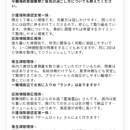
なかったため新鮮でした。
ー職場の雰囲気や、休日の過ごし方についても教えてくださ
い。
介護保険課認定第一係
：
明るくて楽しい環境です。 先輩方は話しかけやすく、困ったと
きには自然に声をかけてくださるので、安心して取り組めてい
ます。 休暇についても、事前に調整すれば希望するタイミング
で取得しやすい環境です。
区政情報課広報係：
落ち着いた雰囲気で、年次に関係なく気軽に相談しやすいで
す。 1～2時間程度の残業をすることもありますが、月に2日ほ
ど休暇を取得してリフレッシュしています。
衛生課管理係：
係内で適切な業務量を割り振っていただけているため、残業は
ほぼありません。 有給休暇だけでなく、夏季休暇なども安定し
て取得できており、プライベートとの両立がしやすい職場だと
感じています。
ー職場周辺でお気に入りの「ランチ」はありますか？
区政情報課広報係：
歌舞伎町にある天ぷらのお店『里海里山』さんです。 店内は落
ち着いた雰囲気で、揚げたての天ぷらは衣が軽くて絶品です。
ボリュームもしっかりあり、満足感が非常に高いです。
介護保険課認定第一係：
タイ料理屋の『サームロット』さんによく行きます！
衛生課管理係：