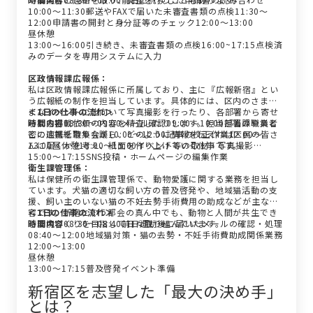
10:00〜11:30郵送やFAXで届いた未審査書類の点検11:30〜
12:00申請書の開封と身分証等のチェック12:00〜13:00
昼休憩
13:00〜16:00引き続き、未審査書類の点検16:00~17:15点検済
みのデータを専用システムに入力
区政情報課広報係：
私は区政情報課広報係に所属しており、主に『広報新宿』とい
う広報紙の制作を担当しています。具体的には、区内のさまざ
まなイベントに出向いて写真撮影を行ったり、各部署から寄せ
＜1日の仕事の流れ＞
られる掲載依頼の内容を精査したりします。担当部署の職員と
時間
内容
08:30〜09:00メール確認09:00〜10:00担当課や業者
密に連携を取りながら、どのように情報を伝えれば区民の皆さ
との広報紙特集会議10:00〜12:00記事の校正作業12:00〜
んに届くかを考え、紙面を作り上げていく仕事です。
13:00昼休憩13:00〜15:00イベント等の取材・写真撮影
15:00〜17:15SNS投稿・ホームページの編集作業
衛生課管理係：
私は保健所の衛生課管理係で、動物愛護に関する業務を担当し
ています。犬猫の適切な飼い方の普及啓発や、地域猫活動の支
援、飼い主のいない猫の不妊去勢手術費用の助成などが主な内
容です。新宿という都会の真ん中でも、動物と人間が共生でき
＜1日の仕事の流れ＞
る環境づくりを目指して日々取り組んでいます。
時間
内容
08:30〜08:40前日退勤後に届いたメールの確認・処理
08:40〜12:00地域猫対策・猫の去勢・不妊手術費助成関係業務
12:00〜13:00
昼休憩
13:00〜17:15普及啓発イベント準備
新宿区を志望した「最大の決め手」
とは？