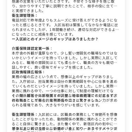
感謝の言葉をいただいたときです。 不安そうな様子を感じ取
り、分かりやすく丁寧に説明できたことで、相手の役に立てた
と実感できました。
衛生課管理係：
電話対応で昨年度よりもスムーズに受け答えができるようにな
ったと感じるときです。 入区当初は緊張してなかなか電話に出
られませんでしたが、1年間働き続け、適切な対応ができるよう
になったことに成長を感じています。
ー入区前とのイメージのギャップはありましたか？
介護保険課認定第一係
：
本庁舎の外観が重厚なので、少し堅い雰囲気の職場なのではな
いかというイメージを持っていました。しかし実際に入区して
みると、職場の雰囲気はとても柔らかく、職員の方々も親切で
話しやすく、良い意味でギャップを感じました。
区政情報課広報係
：
業務の幅の広さという点で、想像以上のギャップがありまし
た。入庁前は、担当業務は自分の業務範囲を中心に仕事を進め
ていくものだというイメージを持っていました。しかし実際に
業務に携わる中で、一つの仕事に対して制度の理解だけでな
く、関係部署や外部機関との調整、時には現場での対応まで求
その分、難しさはありますが、単なる事務処理にとどまらず、
められることが多く、業務の幅の広さに驚きました。
行政職員として総合的な判断力やコミュニケーション力が求め
られる環境であり、大きなやりがいを感じています。
衛生課管理係：
入区前には、区職員の業務として保健所を想像
したことがなかったため、動物関係の業務に携わることができ
ること自体に驚きました。また働く中で、新宿区内の街中に、
想像以上に飼い主のいない猫がいると知り、あまりイメージが
オンとオフの切り替え。新宿の「食」とワークライフバランス