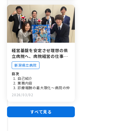
経営基盤を安定させ理想の県
立病院へ、病院経営の仕事を
紹介します
新潟県立病院
目次
自己紹介
業務内容
診療報酬の最大限化～病院の仲
間が行ったことを最大限評価さ
2026/03/02
れうるように～
診療材料の…
職場の環境や人間関係について
県立病院を選んだ理由
すべて見る
プライベートについて
最後に皆様へ～新しい職員へ期
待すること～