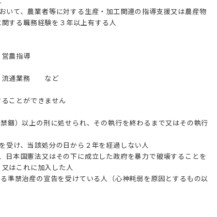
等において、農業者等に対する生産・加工関連の指導支援又は農産物
に関する職務経験を３年以上有する人
・営農指導
・流通業務 など
することができません
以前は禁錮）以上の刑に処せられ、その執行を終わるまで又はその執行
処分を受け、当該処分の日から２年を経過しない人
いて、日本国憲法又はその下に成立した政府を暴力で破壊することを
、又はこれに加入した人
定による準禁治産の宣告を受けている人（心神耗弱を原因とするもの以