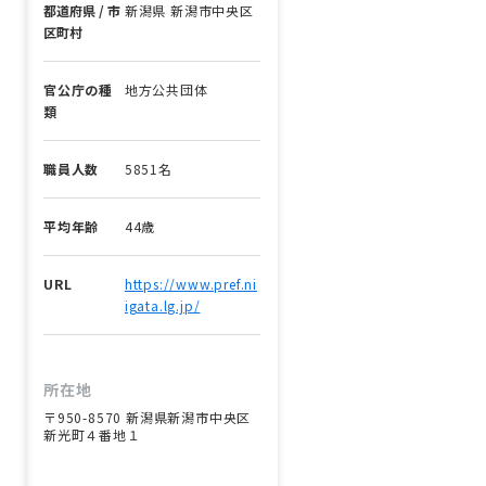
都道府県 / 市
新潟県 新潟市中央区
区町村
官公庁の種
地方公共団体
類
職員人数
5851名
平均年齢
44歳
URL
https://www.pref.ni
igata.lg.jp/
所在地
〒950-8570 新潟県新潟市中央区
新光町４番地１