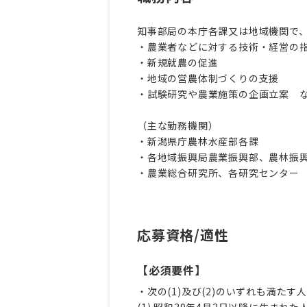
知事部局の本庁各課又は地域機関で
・農業者などに対する技術・経営の
・新規就農の促進
・地域の営農体制づくりの支援
・試験研究や農業施策の企画立案 
（主な勤務機関）
・新潟県庁農林水産部各課
・各地域振興局農業振興部、農林振
・農業総合研究所、各研究センター
応募資格/適性
【必須要件】
・次の(1)及び(2)のいずれも満たす
(1) 昭和39年4月2日以降に生まれた