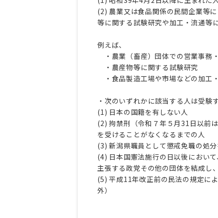
(2) 農業又は食品関係の民間企業
等に関する試験研究や加工・流通等
例えば、
・農業（畜産）団体での営業事務
・農産物等に関する試験研究
・食品製造工場や市場などの加工
・次のいずれかに該当する人は受験
(1) 日本の国籍を有しない人
(2) 拘禁刑（令和７年５月31日
を受けることがなくなるまでの人
(3) 新潟県職員として懲戒免職の
(4) 日本国憲法施行の日以後にお
主張する政党その他の団体を結成し
(5) 平成11年改正前の民法の規
外）