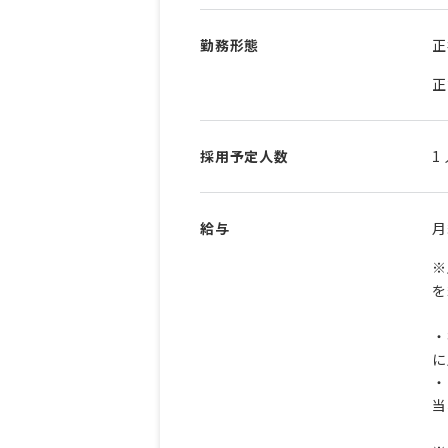
勤務形態
正
正
採用予定人数
1
給与
※
を
・
に
・
当