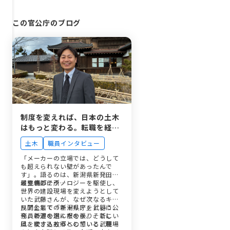
この官公庁のブログ
制度を変えれば、日本の土木
はもっと変わる。転職を経て
故郷・新潟県庁を選んだ理由
土木
職員インタビュー
「メーカーの立場では、どうして
も超えられない壁があったんで
す」。語るのは、新潟県新発田地
域整備部に所…
最先端のテクノロジーを駆使し、
世界の建設現場を変えようとして
いた武藤さんが、なぜ次なるキャ
リアとして「新潟県庁」という公
民間企業でのキャリアを武器に、
務員の道を選んだのか。そこに
今、新潟の地に根を張り、新しい
は、愛する故郷への想いと、現場
風を吹き込もうとしている武藤さ