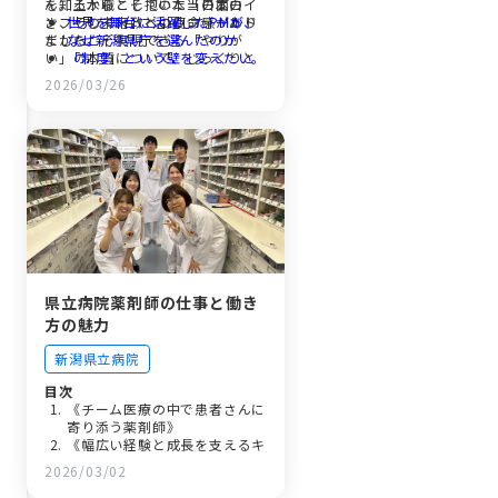
を知るからこそ抱いた「日本のイ
ん。土木職としての本当の面白
ンフラの未来」への使命感があり
さ、そして行政というフィールド
世界を舞台に活躍したPMが、
ました。
だからこそ実現できる「やりが
なぜ新潟県庁を選んだのか
い」の本質について、じっくりと
「制度」という壁を変えたい。
お話を伺いました。
メーカーから行政への転身。
2026/03/26
住民からの「ありがとう」。民
間とは違うやりがいの本質
「事業の卵」を孵化させる。地
域の未来を描く計画調整課の仕
事
土木を憧れの職業へ。次世代に
つなぐバトンと、ここで働く誇
り
県立病院薬剤師の仕事と働き
方の魅力
新潟県立病院
目次
《チーム医療の中で患者さんに
寄り添う薬剤師》
《幅広い経験と成長を支えるキ
ャリア環境》
2026/03/02
《安心して長…
《さいごに》