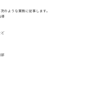
、次のような業務に従事します。
指導
など
興部
人
人