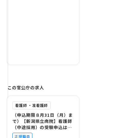
この官公庁の求人
看護師 ・准看護師
（申込期限８月31日（月）ま
で）【新潟県立病院】看護師
（中途採用）の受験申込はこ
ちら（R8年度中採用）
正規職員