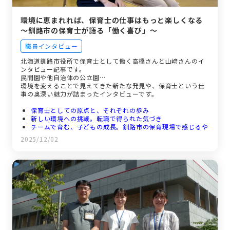
環境に恵まれれば、保育士の仕事はもっと楽しくなる
～釧路市の保育士が語る「働く喜び」～
職員インタビュー
北海道釧路市役所で保育士として働く高橋さんと山﨑さんのイ
ンタビュー記事です。
民間園や他自治体の公立園…
環境を変えることで見えてきた新たな発見や、保育士という仕
事の奥深い魅力が詰まったインタビューです。
保育士としての原点と、それぞれの歩み
新しい環境への挑戦。転職で得られた気づき
チームで育む、子どもの成長。釧路市の保育現場で感じるや
りがい
2025/12/02
支え合い、学び合える環境。釧路市で働くということ
あなたも、このまちで。未来の仲間へのメッセージ