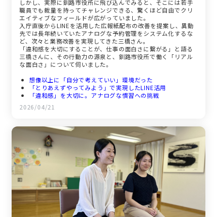
しかし、実際に釧路市役所に飛び込んでみると、そこには若手
職員でも裁量を持ってチャレンジできる、驚くほど自由でクリ
エイティブなフィールドが広がっていました。
入庁直後からLINEを活用した広報紙配布の改善を提案し、異動
先では長年続いていたアナログな予約管理をシステム化するな
ど、次々と業務改善を実現してきた三橋さん。
「違和感を大切にすることが、仕事の面白さに繋がる」と語る
三橋さんに、その行動力の源泉と、釧路市役所で働く「リアル
な面白さ」について伺いました。
想像以上に「自分で考えていい」環境だった
「とりあえずやってみよう」で実現したLINE活用
「違和感」を大切に。アナログな慣習への挑戦
疑問を持ち、変えていく楽しさ
2026/04/21
釧路市役所は、互いに「仲間」と呼べる場所