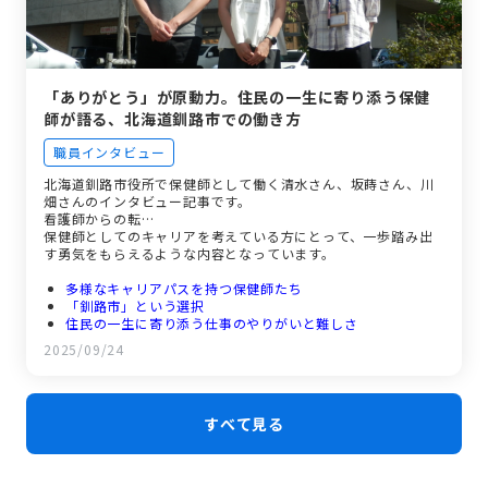
「ありがとう」が原動力。住民の一生に寄り添う保健
師が語る、北海道釧路市での働き方
職員インタビュー
北海道釧路市役所で保健師として働く清水さん、坂蒔さん、川
畑さんのインタビュー記事です。
看護師からの転…
保健師としてのキャリアを考えている方にとって、一歩踏み出
す勇気をもらえるような内容となっています。
多様なキャリアパスを持つ保健師たち
「釧路市」という選択
住民の一生に寄り添う仕事のやりがいと難しさ
働きやすさと暮らしやすさが魅力。釧路市の職場環境とは？
2025/09/24
未来の仲間へ。釧路市で輝くために大切なこと
すべて見る