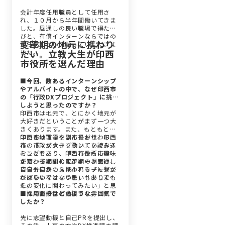
会計年度任用職員として任用さ
れ、１０月から半年間働いてきま
した。風通しの良い職場で得た学
びと、有償インターンならではの
変革期の地元に携わり
責任感について語っていただきま
たい。立教大生が印西
した。
市役所を選んだ理由
■今回、数あるインターンシップ
やアルバイトの中で、なぜ印西市
の「行政DXプロジェクト」に挑戦
しようと思ったのですか？
印西市は地元で、とにかく地元が
大好きだということがまず一つ大
きくあります。また、もともと大
学でも地理学を学んでおり、印西
印西市は市長や副市長が代わら
市の「マスタープラン」を読み込
れ、市政が大きく動いていくタイ
むこともあり、印西市役所に興味
ミングであり、「これから市役所
を持っていました。
が変わっていく変革期の場面に、
また、長期間のインターンを通し
自分も何かしら携われるチャンス
て自分自身のスキルアップに繋が
があるのではないか」「少しでも
ればいいなという思いもありまし
その変化に関わってみたい」と思
た。
ったのが一番の動機です。
■採用面接はどのような雰囲気で
したか？
先に志望動機と自己PRを提出し、