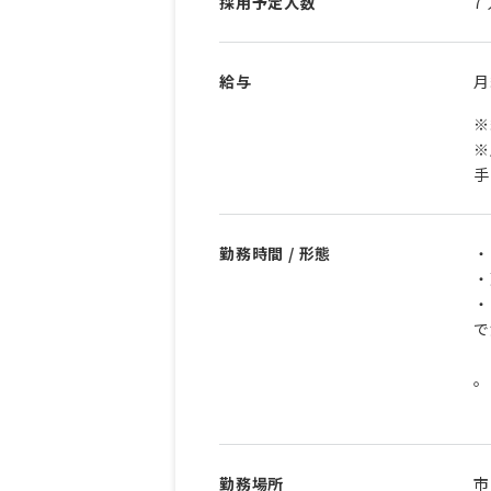
採用予定人数
7
給与
※
※
勤務時間 / 形態
・
・
・
で
※
。
※
勤務場所
市