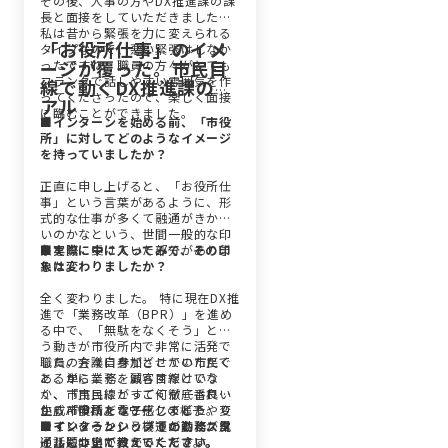
その後、人事の方やDX推進課の課
長と面接をしていただきました。
私は昔から緊張を力に変えられる
「お役所仕事」のイメ
タイプなので、悪い緊張はしなか
ージが覆った。市民目
ったですね。職員の方々がとても
フランクで話しやすい雰囲気を作
線で動くDX推進課のリ
ってくださったので、楽しく面接
アル
に臨むことができました。
■インターンを始める前、「市役
所」に対してどのようなイメージ
を持っていましたか？
正直に申し上げると、「お役所仕
事」という言葉があるように、形
式的な仕事が多くて融通がきかな
いのかなという、世間一般的な印
象を真に受けていた部分がありま
■実際に中に入ってみて、その印
した。
象は変わりましたか？
全く変わりました。 特に現在DX推
進で「業務改革（BPR）」を進め
る中で、「無駄をなくそう」とい
う動きが市役所内で非常に活発で
した。会議に参加させていただく
職員の方々自身がどこかの市民で
と、単に業務を減らすだけでな
あるからこそ、顧客目線という
く、「市民にとって何が一番良い
か、市民目線がすごく徹底されて
か」「申請を電子化してどうやり
いる市役所だなと感じました。変
生成AI慣れようワークの様子
やすくするか」といったことが常
えていこうという機運が高く、風
■インターンシップでの勤務スタ
に話題に上がっていたんです。
通しも非常に良かったです。
イルについて教えてください。