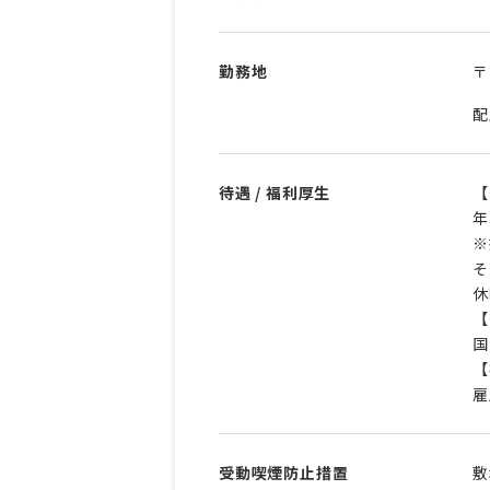
勤務地
〒
配
待遇 / 福利厚生
【
年
※
そ
休
【
国
【
雇
受動喫煙防止措置
敷