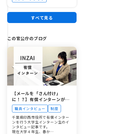
せんか～
すべて見る
この官公庁のブログ
【メールを「さん付け」
に！？】有償インターンが市
長に直訴！学生ならではの視
職員インタビュー
制度
点で「お役所仕事」を変え
る、印西市役所DXプロジェク
千葉県印西市役所で有償インター
ンを行う大学生インターン生のイ
トのリアル
ンタビュー記事です。
現在大学４年生、春か…