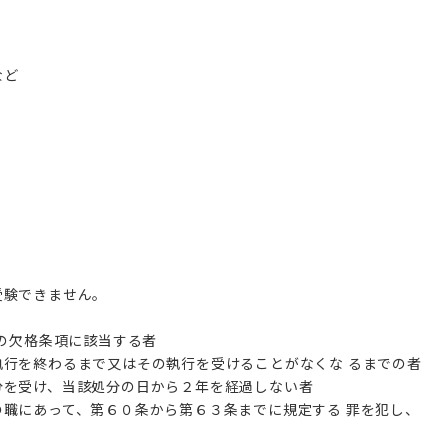
など
受験できません。
次の欠格条項に該当する者
行を終わるまで又はその執行を受けることがなくな るまでの者
分を受け、当該処分の日から２年を経過しない者
職にあって、第６０条から第６３条までに規定する 罪を犯し、