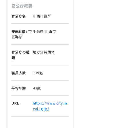
官公庁概要
官公庁名
印西市役所
都道府県 / 市
千葉県 印西市
区町村
官公庁の種
地方公共団体
類
職員人数
739名
平均年齢
43歳
URL
https://www.city.in
zai.lg.jp/