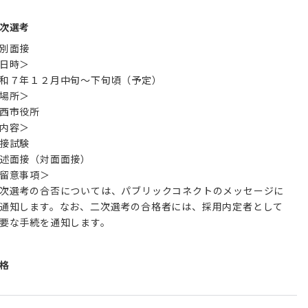
次選考
別面接
日時＞
和７年１２月中旬～下旬頃（予定）
場所＞
西市役所
内容＞
接試験
述面接（対面面接）
留意事項＞
次選考の合否については、パブリックコネクトのメッセージに
通知します。なお、二次選考の合格者には、採用内定者として
要な手続を通知します。
格