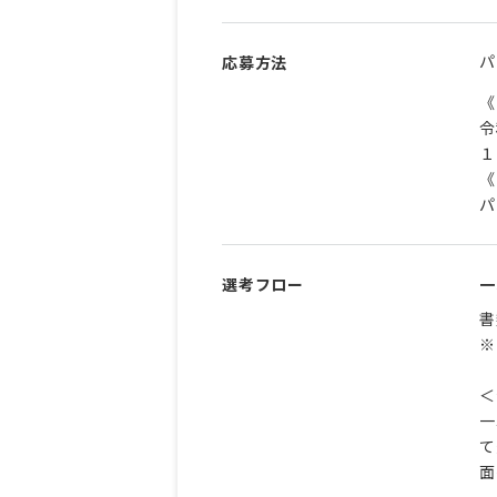
パ
応募方法
《
令
１
《
パ
選考フロー
一
書
※
＜
一
て
面