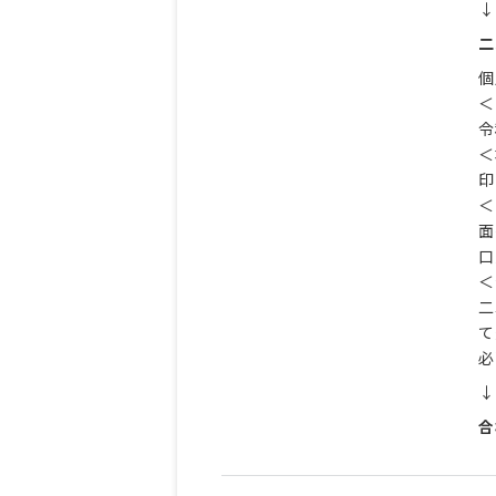
↓
二
個
＜
令
＜
印
＜
面
口
＜
二
て
必
↓
合