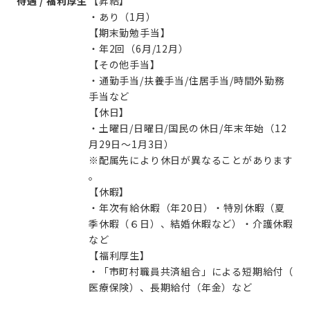
待遇 / 福利厚生
【昇給】
・あり（1月）
【期末勤勉手当】
・年2回（6月/12月）
【その他手当】
・通勤手当/扶養手当/住居手当/時間外勤務
手当など
【休日】
・土曜日/日曜日/国民の休日/年末年始（12
月29日～1月3日）
※配属先により休日が異なることがあります
。
【休暇】
・年次有給休暇（年20日）・特別休暇（夏
季休暇（６日）、結婚休暇など）・介護休暇
など
【福利厚生】
・「市町村職員共済組合」による短期給付（
医療保険）、長期給付（年金）など