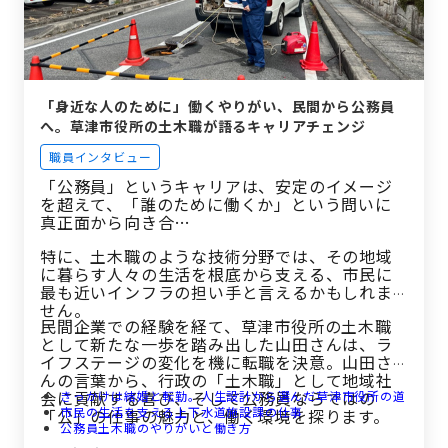
「身近な人のために」働くやりがい、民間から公務員
へ。草津市役所の土木職が語るキャリアチェンジ
職員インタビュー
「公務員」というキャリアは、安定のイメージ
を超えて、「誰のために働くか」という問いに
真正面から向き合…
特に、土木職のような技術分野では、その地域
に暮らす人々の生活を根底から支える、市民に
最も近いインフラの担い手と言えるかもしれま
せん。
民間企業での経験を経て、草津市役所の土木職
として新たな一歩を踏み出した山田さんは、ラ
イフステージの変化を機に転職を決意。山田さ
んの言葉から、行政の「土木職」として地域社
会に貢献する喜び、そして公務員ならではの
きっかけは結婚と転勤。人生設計から選んだ草津市役所の道
市民の生活を支える上下水道施設課の仕事
「公」の仕事の魅力と、働く環境を探ります。
公務員土木職のやりがいと働き方
草津市で働く魅力と公務員を目指す方へのメッセージ