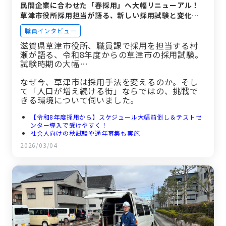
民間企業に合わせた「春採用」へ大幅リニューアル！
草津市役所採用担当が語る、新しい採用試験と変化を
恐れない組織の魅力と
職員インタビュー
滋賀県草津市役所、職員課で採用を担当する村
瀬が語る、令和8年度からの草津市の採用試験。
試験時期の大幅…
なぜ今、草津市は採用手法を変えるのか。そし
て「人口が増え続ける街」ならではの、挑戦で
きる環境について伺いました。
【令和8年度採用から】スケジュール大幅前倒し＆テストセ
ンター導入で受けやすく！
社会人向けの秋試験や通年募集も実施
若手のアイデアが市政を変える！匿名で出せる「職員提案制
2026/03/04
度」のリアル
人口増加が続く「勢いのある街」。部署の垣根を越えた繋が
りが働きやすさの鍵
求職者へのメッセージ