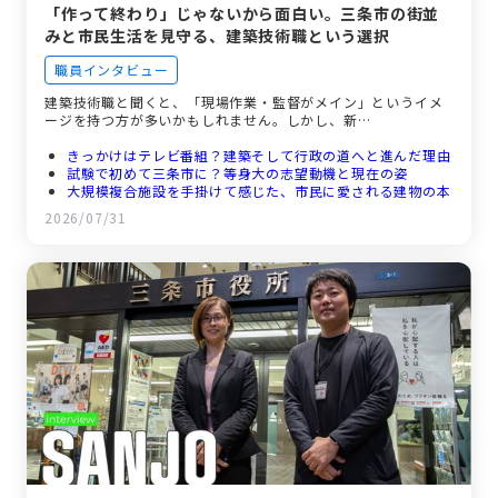
「作って終わり」じゃないから面白い。三条市の街並
みと市民生活を見守る、建築技術職という選択
職員インタビュー
建築技術職と聞くと、「現場作業・監督がメイン」というイメ
ージを持つ方が多いかもしれません。しかし、新…
きっかけはテレビ番組？建築そして行政の道へと進んだ理由
試験で初めて三条市に？等身大の志望動機と現在の姿
大規模複合施設を手掛けて感じた、市民に愛される建物の本
当の価値
2026/07/31
デスクワークが8割？ビジネスカジュアルで働く、建築技術
職の日常とは
まるで家族のような温かさ。手厚いサポート体制と未来の仲
間へのメッセージ