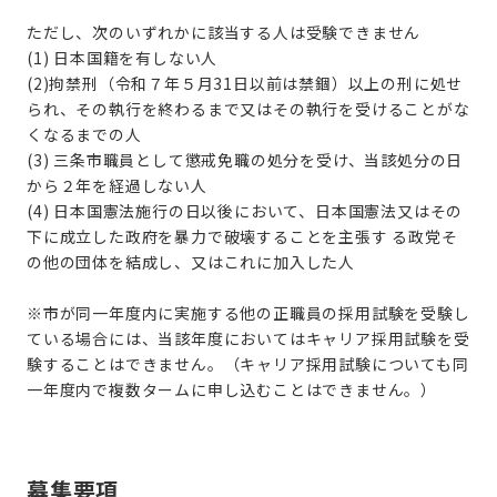
ただし、次のいずれかに該当する人は受験できません
(1) 日本国籍を有しない人
(2)拘禁刑（令和７年５月31日以前は禁錮）以上の刑に処せ
られ、その執行を終わるまで又はその執行を受けることがな
くなるまでの人
(3) 三条市職員として懲戒免職の処分を受け、当該処分の日
から２年を経過しない人
(4) 日本国憲法施行の日以後において、日本国憲法又はその
下に成立した政府を暴力で破壊することを主張す る政党そ
の他の団体を結成し、又はこれに加入した人
※市が同一年度内に実施する他の正職員の採用試験を受験し
ている場合には、当該年度においてはキャリア採用試験を受
験することはできません。（キャリア採用試験についても同
一年度内で複数タームに申し込むことはできません。）
募集要項