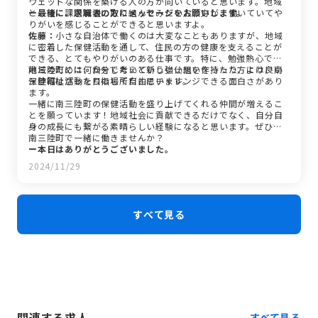
ウェットな関係を築ける人の方が向いていると思います。地域
と一緒に課題解決に取り組んでみたい人の方が、働いていてや
ー最後に、求職者の方にメッセージをお願いします。
りがいを感じることができると思いますよ。
佐藤：
小さな自治体で働くのは大変なこともありますが、地域
に密着した保健活動を通して、住民の方の健康を支えることが
できる、とてもやりがいのある仕事です。特に、勉強熱心で、
地域のために何かをしたいという強い思いを持った方には、南
南三陸町には、自分で考えて新しい仕組を作ったり、より良い
三陸町はぴったりの場所だと思います。
保健福祉活動を目指して自由にチャレンジできる面白さがあり
ます。
一緒に南三陸町の保健活動を盛り上げてくれる仲間が増えるこ
とを願っています！地域社会に貢献できるだけでなく、自分自
身の成長にも繋がる素晴らしい経験になると思います。ぜひ、
南三陸町で一緒に働きませんか？
ー本日はありがとうございました。
2024/11/29
すべて見る
関連する求人
すべて見る