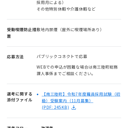
採用月による）
その他特別休暇や介護休暇など
受動喫煙防止措
敷地内禁煙（屋外に喫煙場所あり）
置
パブリックコネクトで応募
応募方法
WEBでの申込が困難な場合は南三陸町総務
課人事係までご相談ください。
選考に関する
【南三陸町】令和7年度職員採用試験（初
添付ファイル
級）受験案内（11月募集）
(PDF: 245KB)
選考フロー
一次選考