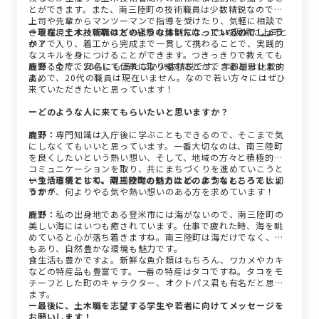
とができます。また、南三陸町の技術職員は少数精鋭なので、
上司や先輩からマンツーマンで指導を受けたり、気軽に相談で
きる環境です。新卒の方や経験の浅い方は、1つの現場に上司と
ー現在、土木技術職はどのような体制になっているのでしょう
ペアで入り、着工から完成まで一貫して携わることで、実践的
か？
なスキルを身につけることができます。つきっきりで教えても
らえるので、安心して仕事に取り組むことができると思います
鹿野：
全庁で20名にも満たない少数精鋭です。年齢層は比較的
よ。
高めで、20代の職員は現在いません。なので若い方々にはぜひ
来ていただきたいと思っています！
ーどのような人に来てもらいたいと思いますか？
鹿野：
専門知識は入庁後に学ぶこともできるので、そこまで気
にしなくてもいいと思っています。一番大切なのは、南三陸町
を良くしたいという熱い想い、そして、地域の方々と積極的に
コミュニケーションを取り、共にまちづくりを進めていこうと
いうやる気ですね。現場作業もあるため、体力ももちろん大切
ー生活環境として、南三陸町の魅力はどのようなところでしょ
ですが、何よりやる気や熱い想いのある方を求めています！
うか？
鹿野：
私の出身地である登米市には海がないので、南三陸町の
美しい海にはいつも癒されています。仕事で疲れた時、海を眺
めていると心が落ち着きますね。南三陸町は海だけでなく、山
もあり、自然豊かな環境も魅力です。
食生活も豊かですよ。新鮮な魚介類はもちろん、ワカメやカキ
などの特産品も豊富です。一番の特産はタコですね。タコをモ
チーフとした町のキャラクター、オクトパス君も有名だと思い
ます。
ー最後に、土木職を志望する学生や若者に向けてメッセージを
お願いします！