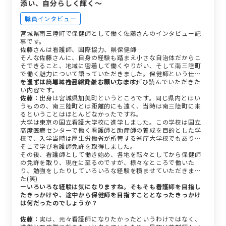
添い、自分らしく輝く～
職員インタビュー
宮城県南三陸町で保健師として働く佐藤さんのインタビュー記
事です。
佐藤さんは看護師、国際協力、県保健師…
そんな佐藤さんに、自身の経験も踏まえ小さな自治体だからこ
そできること、地域に密着して働くやりがい、そして南三陸町
で働く魅力について語っていただきました。保健師という仕事
を通して、地域社会に貢献したい方にはぜひ読んでいただきた
ーまずは簡単に自己紹介をお願いします。
い内容です。
佐藤：
出身は宮城県加美町というところです。同じ県内とはい
うものの、南三陸町とは距離的にも遠く、当時は南三陸町に来
るということはほとんどなかったですね。
大学は東京の国立看護大学校に進学しました。この学校は国立
高度医療センターで働く看護師と助産師の養成を目的とした学
校で、入学当時は厚生労働省が所管する省庁大学校でもあり、
そこで学び看護師免許を取得しました。
その後、看護師として働き始め、各地を転々としてから保健師
の免許を取り、現在に至るのですが、様々なところで働いた
り、勉強をしたりしていろいろな経験を積ませていただきまし
た(笑)
ーいろいろな経験は気になりますね。そもそも看護師を目指し
たきっかけや、途中から保健師を目指すこととなったきっかけ
は何だったのでしょうか？
佐藤：
実は、元々看護師になりたかったというわけではなく、