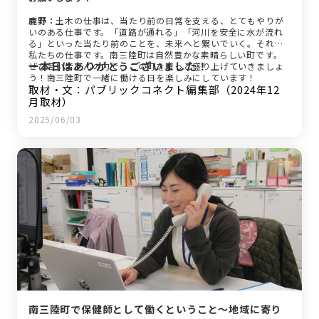
鹿野：
土木の仕事は、当たり前の日常を支える、とてもやりが
いのある仕事です。「道路が通れる」「河川を安全に水が流れ
る」といった当たり前のことを、未来へと繋いでいく。それが
私たちの仕事です。南三陸町は自然豊かな素晴らしい町です。
ー本日はありがとうございました！
ぜひ若い皆さんの力で、この町をもっと盛り上げていきましょ
う！南三陸町で一緒に働ける日を楽しみにしています！
取材・文：パブリックコネクト編集部（2024年12
月取材）
2025/06/03
南三陸町で保健師として働くということ～地域に寄り