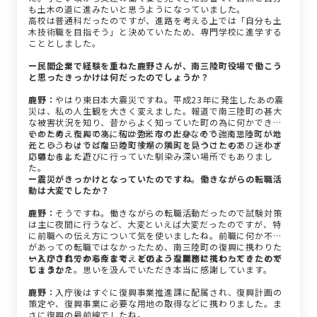
も土木の道に進みたいと思うようになっていました。
高校は普通科だったのですが、進路を考える上では「自分も土
木技術職を目指そう」と決めていたため、専門学校に進学する
こととしました。
ー民間企業で経験を重ねた鹿野さんが、南三陸町役場で働こう
と思ったきっかけは何だったのでしょうか？
鹿野：
やはり東日本大震災ですね。平成23年に発生したあの震
災は、私の人生観を大きく変えました。報道で南三陸町の甚大
な被害状況を知り、昔からよく知っていた町の為に何かできな
いかと考えたんです。私は登米市の出身なので、南三陸町が地
そのため、復興の為に何か力になりたい、そう強く思っていた
元というわけではないのですが、隣町ということもあり、小さ
ところ、ちょうど南三陸町役場の求人を見つけたので、迷わず
い頃からよく遊びに行っていた馴染み深い場所でもありまし
応募しました。
た。
ー震災がきっかけとなっていたのですね。働きながらの転職活
動は大変でしたか？
鹿野：
そうですね。働きながらの転職活動だったので試験対策
は主に夜間に行うなど、大変といえば大変だったのですが、特
に前職への伝え方について気を使いましたね。前職に何か不満
があっての転職ではなかったため、南三陸町の復興に携わりた
いという自分の率直な考えを伝え、退職させていただくことが
ー入庁されてから今まで、どのような業務に携わってきたので
できました。思いを汲んでいただき本当に感謝しています。
しょうか？
鹿野：
入庁後はすぐに復興事業推進課に配属され、復興計画の
策定や、復興事業に必要な用地の取得などに携わりました。ま
さに復興の最前線でしたね。