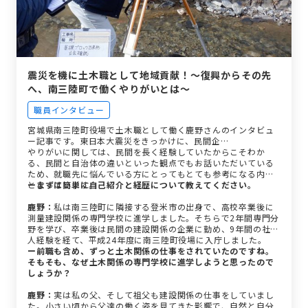
震災を機に土木職として地域貢献！～復興からその先
へ、南三陸町で働くやりがいとは～
職員インタビュー
宮城県南三陸町役場で土木職として働く鹿野さんのインタビュ
ー記事です。東日本大震災をきっかけに、民間企…
やりがいに関しては、民間を長く経験していたからこそわか
る、民間と自治体の違いといった観点でもお話いただいている
ため、就職先に悩んでいる方にとってもとても参考になる内容
となっています。
ーまずは簡単に自己紹介と経歴について教えてください。
鹿野：
私は南三陸町に隣接する登米市の出身で、高校卒業後に
測量建設関係の専門学校に進学しました。そちらで2年間専門分
野を学び、卒業後は民間の建設関係の企業に勤め、9年間の社会
人経験を経て、平成24年度に南三陸町役場に入庁しました。
ー前職も含め、ずっと土木関係の仕事をされていたのですね。
そもそも、なぜ土木関係の専門学校に進学しようと思ったので
しょうか？
鹿野：
実は私の父、そして祖父も建設関係の仕事をしていまし
た。小さい頃から父達の働く姿を見てきた影響で、自然と自分