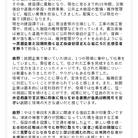
その後、建設課に異動となり、現在に至るまで約10年間、災害
復旧や道路の新設・改良事業、公共土木施設の整備・維持管理
など、幅広い業務を担当してきました。配属としては現在の所
属で3課目になります。
現在の建設課では、主に発注者側の立場として、工事の施工管
理や、完成した施設の維持管理などを行っています。震災直後
は被災した道路や河川など公共物の復旧が主でしたが、復興事
業が落ち着いてからは、維持管理がウェイトを占めるようにな
ってきました。計画から施工後の管理まで、幅広く、且つ責任
ー民間企業と役場で働くことの違いはどんなところだと感じま
を持って担当しています。
すか？
鹿野：
民間企業で働いていた頃は、1つの現場に集中して仕事を
していました。責任者として、任された工事を完成するためだ
けに全力を注ぐといったイメージです。任された現場について
は裁量もありましたので、やりがいもある仕事でした。
役場では、一つのことに限らず、全体を広く見渡し、臨機応変
に対応していくことが求められていると感じます。また、民間
企業は基本的には営利目的ですが、役場では仕事を通じ、住民
の相談に耳を傾けることができ、成果に対して住民の方々から
直接感謝の言葉をいただくこともあります。住民との関わり方
ーこれまでで、特に印象に残っている業務があれば教えてくだ
が、民間と役場の大きな違いだと感じています。
さい。
鹿野：
やはり東日本大震災に関連する復旧工事が印象深いです
ね。津波の被害で通行が困難になっていた橋を復旧する工事
で、仮設の橋を設置して交通を確保した上で、新しい橋を建設
しました。地元の方々とのやり取りや、業者さんとの調整な
あの時の経験は、今でも鮮明に覚えています。橋梁は地域にと
ど、大変なこともありましたが、完成した時には地元の方々か
って重要なインフラなので、復旧に携われたことを誇りに思い
ら感謝の言葉をいただき、本当にやりがいを感じました。
ます。