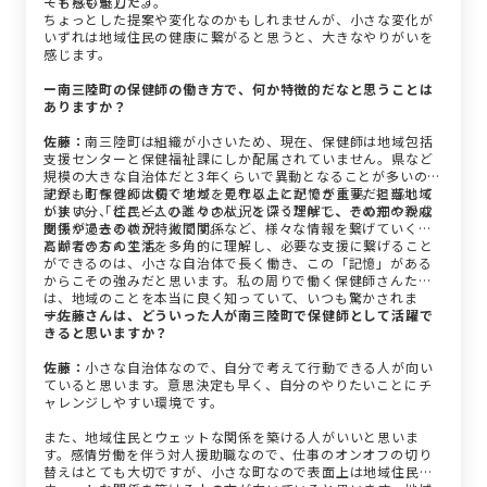
ード感も魅力です。
てもらいました。
ちょっとした提案や変化なのかもしれませんが、小さな変化が
いずれは地域住民の健康に繋がると思うと、大きなやりがいを
感じます。
ー南三陸町の保健師の働き方で、何か特徴的だなと思うことは
ありますか？
佐藤：
南三陸町は組織が小さいため、現在、保健師は地域包括
支援センターと保健福祉課にしか配属されていません。県など
規模の大きな自治体だと3年くらいで異動となることが多いので
すが、町保健師は長く地域を見守ることができます。担当地域
記録ももちろん大切ですが、それ以上に記憶が重要だと感じて
が狭い分、住民一人ひとりの状況を深く理解し、きめ細やかな
います。「どこどこの誰々さん」というだけで、その方の親戚
支援ができるのが特徴です。
関係や過去の状況、人間関係など、様々な情報を繋げていくこ
とができるんです。
高齢者の方の生活を多角的に理解し、必要な支援に繋げること
ができるのは、小さな自治体で長く働き、この「記憶」がある
からこその強みだと思います。私の周りで働く保健師さんたち
は、地域のことを本当に良く知っていて、いつも驚かされま
す。
ー佐藤さんは、どういった人が南三陸町で保健師として活躍で
きると思いますか？
佐藤：
小さな自治体なので、自分で考えて行動できる人が向い
ていると思います。意思決定も早く、自分のやりたいことにチ
ャレンジしやすい環境です。
また、地域住民とウェットな関係を築ける人がいいと思いま
す。感情労働を伴う対人援助職なので、仕事のオンオフの切り
替えはとても大切ですが、小さな町なので表面上は地域住民と