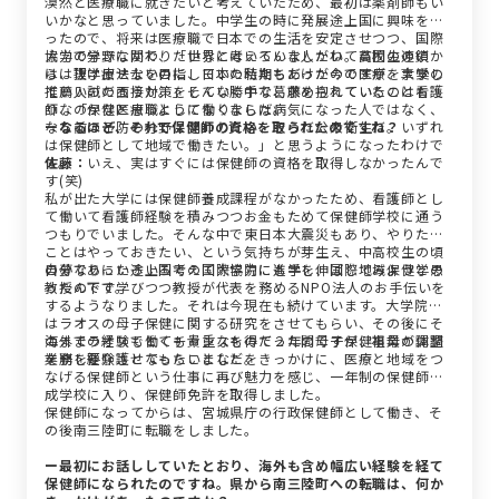
漠然と医療職に就きたいと考えていたため、最初は薬剤師もい
いかなと思っていました。中学生の時に発展途上国に興味を持
ったので、将来は医療職で日本での生活を安定させつつ、国際
協力の分野に関わりたいなと考えていましたね。高校生の頃
大学で学ぶなかで、「世界にはいろんな人がいて貧困の連鎖か
は、理学療法士を目指していた時期もあったのですが、大学の
らは抜け出せないのに、日本の私たちだけが今の医療を享受し
推薦入試の面接対策をしていく中で、求められているのは看護
ていいのだろうか。」そんな勝手な葛藤を抱えていたこともあ
師なのかなと思うようになりました。
り、「保健医療職として働くならば病気になった人ではなく、
なる前の予防の分野に関わりたい、そうだ公衆衛生だ。いずれ
ーなるほど、それで保健師の資格を取られたのですね？
は保健師として地域で働きたい。」と思うようになったわけで
す。
佐藤：
いえ、実はすぐには保健師の資格を取得しなかったんで
す(笑)
私が出た大学には保健師養成課程がなかったため、看護師とし
て働いて看護師経験を積みつつお金もためて保健師学校に通う
つもりでいました。そんな中で東日本大震災もあり、やりたい
ことはやっておきたい、という気持ちが芽生え、中高校生の頃
の夢であった途上国での国際協力にも手を伸ばしてみようと思
自分なりにいろいろ考えて大学院に進学し、国際地域保健学の
ったんです。
教授の下で学びつつ教授が代表を務めるNPO法人のお手伝いを
するようなりました。それは今現在も続けています。大学院で
はラオスの母子保健に関する研究をさせてもらい、その後にそ
のままラオスで働くチャンスを得て２年間母子保健事業の調整
海外での経験もとても貴重なものだったのですが、祖母が体調
業務を経験させてもらいました。
を崩し要介護となったことなどをきっかけに、医療と地域をつ
なげる保健師という仕事に再び魅力を感じ、一年制の保健師養
成学校に入り、保健師免許を取得しました。
保健師になってからは、宮城県庁の行政保健師として働き、そ
の後南三陸町に転職をしました。
ー最初にお話ししていたとおり、海外も含め幅広い経験を経て
保健師になられたのですね。県から南三陸町への転職は、何か