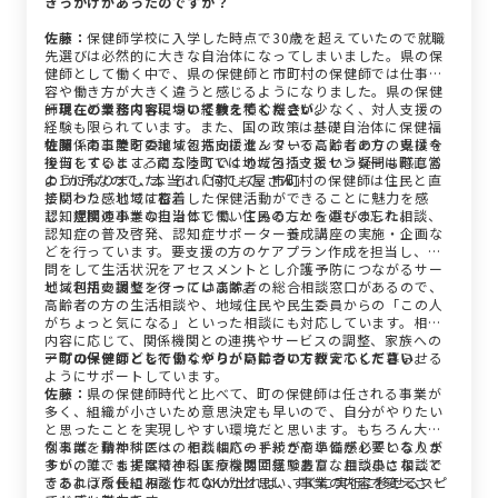
きっかけがあったのですか？
佐藤：
保健師学校に入学した時点で30歳を超えていたので就職
先選びは必然的に大きな自治体になってしまいました。県の保
健師として働く中で、県の保健師と市町村の保健師では仕事内
容や働き方が大きく違うと感じるようになりました。県の保健
師は、どうしても現場の経験を積む機会が少なく、対人支援の
ー現在の業務内容について教えてください。
経験も限られています。また、国の政策は基礎自治体に保健福
祉関係の事業を委譲する方向に進んでいることもあり、県は今
佐藤：
南三陸町の地域包括支援センターで高齢者の方の支援を
後何をするところになっていくのだろう？という疑問も感じる
担当しています。南三陸町では地域包括支援センターは町直営
ようになりました。それに対して、市町村の保健師は住民と直
の1か所なので、本当に「何でも屋さん」
接関わり、地域に密着した保健活動ができることに魅力を感
といった感じですね。
じ、規模の小さな自治体で働いてみることを選びました。
認知症関連事業の担当として、住民の方からのもの忘れ相談、
認知症の普及啓発、認知症サポーター養成講座の実施・企画な
どを行っています。要支援の方のケアプラン作成を担当し、訪
問をして生活状況をアセスメントとし介護予防につながるサー
ビス利用の調整を行っています。
地域包括支援センターには高齢者の総合相談窓口があるので、
高齢者の方の生活相談や、地域住民や民生委員からの「この人
がちょっと気になる」といった相談にも対応しています。相談
内容に応じて、関係機関との連携やサービスの調整、家族への
アプローチなどを行いながら、高齢者の方が安心して暮らせる
ー町の保健師として働くやりがいについて教えてください。
ようにサポートしています。
佐藤：
県の保健師時代と比べて、町の保健師は任される事業が
多く、組織が小さいため意思決定も早いので、自分がやりたい
と思ったことを実現しやすい環境だと思います。もちろん大き
な事業を動かすには、それ相応の手続きや準備が必要となりま
例えば、精神科医への相談はハードルが高いと感じている人が
すが、誰でも提案できるような雰囲気であり、且つ小さなこと
多いので、まずは精神科医療機関で経験豊富な相談員に相談で
であれば所長に相談してOKが出れば、すぐに実行に移せるスピ
きるような仕組みを作れないかと思い、事業の内容を変えさせ