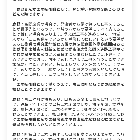
ー鹿野さんが土木技術職として、やりがいや魅力を感じるのは
どんな時ですか？
鹿野：
民間企業の場合は、発注者から請け負った仕事をするこ
とが最優先となるので、地域の方からの要望にすべて応えるこ
とは難しい場合もあります。例えば工事を進める中で、地域の
人から「ここも傷んでいるから補修して欲しい」という要望が
あったとしても、原則として請け負った範囲外の作業はするこ
一方、役場の場合は地域の方々の声を聞き、予算の範囲内でで
とができません。利益を考えながら確実に仕事を進めていかな
きる限りの対応をすることができます。例えば、道路工事中に
ければなりませんので、これは仕方のないことです。
同様の要望があれば、必要性をよく確認した上で、予算内で対
応できるか検討し、可能であれば追加で工事を行うことができ
ます。
地域の方々と向き合い、共にまちづくりを進めていく。その中
で「ありがとう」「助かったよ」と感謝の言葉をいただけた時
は、本当に嬉しく、この仕事をしていて良かった！と思います
ね。
ー土木技術職として働くうえで、南三陸町ならではの経験等を
積むことはできますか？
鹿野：
南三陸町は海もあり、山もある変化に富んだ地形なの
で、道路・河川などの公共土木施設のほか、海岸施設、漁港施
設、農林道施設など、土木技術者として様々な分野の業務に携
わることができます。私自身もまだすべての分野を経験したわ
けではありませんが、将来的には、まだ経験したことのない仕
ー土木技術職としての研修制度や育成制度について教えてくだ
事にも挑戦してみたいと思っています。
さい。
鹿野：
町独自で土木に特化した研修制度はありませんが、宮城
県などが主催する土木技術者向けの研修に積極的に参加するこ