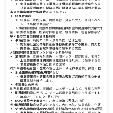
やすい職場づくりを通じて、間接的に市民の命を守って
病院局全体に関する業務。条例・規程の制定改廃、人事
います。「医療のプロ」たちをマネジメントの力で支え
（職員採用等）、給与統括、財務事務、契約関係、奨学
市立宇和島病院 事務局
る、やりがいの大きな仕事です。
金事業など
総務管理課
総務係…院内庶務、病院実習・見学の受入、院内イベン
ト、医局関係業務など
診療情報管理士主体：診療情報管理、診療記録開示請求対
臨床研修係…臨床研修医関係、医学生の実習等受入など
応、院内がん登録、DPCなど
人事給与係…出勤・休暇管理、給与関係、社会保険手続
宇和島市立吉田病院・津島病院
き、職員健康管理など
事務局
会計係…病院の予算・決算事務、経理全般
施設用度係…物品（医療機器・薬品等）の購入、防火防
総務係…上記、総務管理課各係に類似する業務
災関係、施設管理・修繕など
医事係…上記、医事課各係に類似する業務
介護老人保健施設オレンジ荘・ふれあい荘
医事課
業務部
医事係…診療報酬関係、人間ドック・健診関係、地域が
ん診療連携拠点病院関係など
上記、総務管理課各係（臨床研修係以外）に類似する業
地域連携係
務及び介護保険法に関する業務
行政事務職の役割
社会福祉士・臨床心理士主体：地域連携業務、退院・相
地域医療の継続性を守る
談支援、患者紹介業務など
情報管理係…病院情報システム管理、院内ネットワーク
収益の確保や適正な予算管理を通じて、持続可能な地域
管理
医療体制を維持します。
多職種との連携
勤務条件・環境
医師、看護師、薬剤師、コメディカルなど、多様な専門
勤務時間
職と円滑に連携し、チーム医療を事務面からサポートし
ます。
8:30 ～ 17:15（休憩60分）
5つの施設を支える
休日…土・日・祝日、年末年始（週休2日制）
役割の幅、異動について
勤務場所
市立宇和島病院だけでなく、吉田病院、津島病院、介護
ジョブローテーション
老人保健施設（オレンジ荘、ふれあい荘）といった病院
宇和島市病院局の5施設（宇和島市内）のいずれかに配属
局が管轄する5施設の運営に関わります。
されます。※異動あり
事務職としてのゼネラリストを育成するため、概ね数年