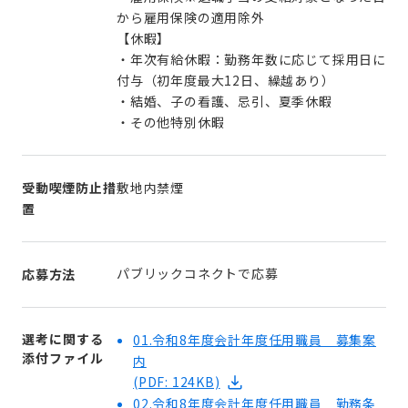
から雇用保険の適用除外
【休暇】
・年次有給休暇：勤務年数に応じて採用日に
付与（初年度最大12日、繰越あり）
・結婚、子の看護、忌引、夏季休暇
・その他特別休暇
受動喫煙防止措
敷地内禁煙
置
パブリックコネクトで応募
応募方法
選考に関する
01.令和8年度会計年度任用職員 募集案
添付ファイル
内
(PDF: 124KB)
02.令和8年度会計年度任用職員 勤務条