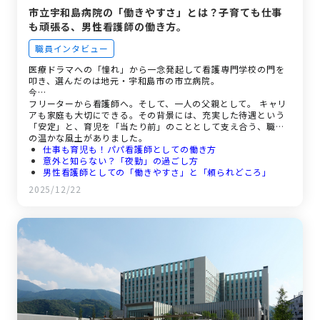
市立宇和島病院の「働きやすさ」とは？子育ても仕事
も頑張る、男性看護師の働き方。
職員インタビュー
医療ドラマへの「憧れ」から一念発起して看護専門学校の門を
叩き、選んだのは地元・宇和島市の市立病院。
今…
フリーターから看護師へ。そして、一人の父親として。 キャリ
アも家庭も大切にできる。その背景には、充実した待遇という
「安定」と、育児を「当たり前」のこととして支え合う、職場
の温かな風土がありました。
仕事も育児も！パパ看護師としての働き方
意外と知らない？「夜勤」の過ごし方
男性看護師としての「働きやすさ」と「頼られどころ」
医療ドラマに憧れて。看護師となって感じた「やりがい」と
2025/12/22
「ギャップ」
充実の待遇とここで働く魅力