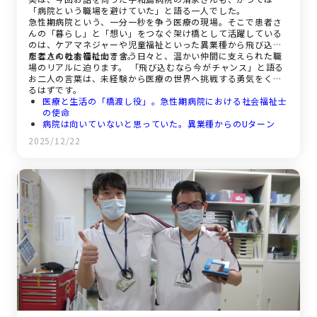
「病院という職場を避けていた」と語る一人でした。
急性期病院という、一分一秒を争う医療の現場。そこで患者さ
んの「暮らし」と「想い」をつなぐ架け橋として活躍している
のは、ケアマネジャーや児童福祉といった異業種から飛び込ん
だ二人の社会福祉士です。
患者さんの本音に向き合う日々と、温かい仲間に支えられた職
場のリアルに迫ります。 「飛び込むなら今がチャンス」と語る
お二人の言葉は、未経験から医療の世界へ挑戦する勇気をくれ
るはずです。
医療と生活の「橋渡し役」。急性期病院における社会福祉士
の使命
病院は向いていないと思っていた。異業種からのUターン
と、志望理由
2025/12/22
患者さんの「本音」を受け止める。葛藤の先にある「ありが
とう」
福祉職は「優しい人」が多い？ 支え合う温かい職場環境
飛び込むなら「今」がチャンス。これからのキャリアと未来
の仲間へ