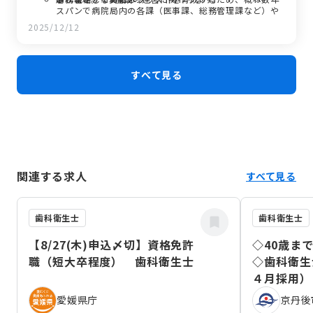
スパンで病院局内の各課（医事課、総務管理課など）や
各施設間での異動があります。
2025/12/12
キャリアアップ
経験を積み、係長、課長補佐、課長へと昇任し、病院経
営の中枢を担う役割へとステップアップしていきます。
すべて見る
関連する求人
すべて見る
歯科衛生士
歯科衛生士
【8/27(木)申込〆切】資格免許
◇40歳ま
職（短大卒程度） 歯科衛生士
◇歯科衛生
４月採用）
愛媛県庁
京丹後