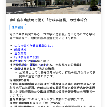
宇和島市病院局で働く「行政事務職」の仕事紹介
仕事紹介
南予の中核病院である「市立宇和島病院」をはじめとする宇和
島市病院局で、地域医療の基盤を支える「行政事…
病院で働く行政事務職とは？
組織構成
主な業務
行政事務職の役割
病院で働く行政事務職とは？
勤務条件・環境
【医療現場を「経営」で支える、宇和島市の公務員】
役割の幅、異動について
Q＆A
身分は安定した「地方公務員」
公務員としての身分保障があり、行政の視点を持って病
院等の運営に携わります。
組織構成
病院の裏方
行政事務職が所属する課（係）は次の組織図のとおりです。宇
行政事務職の仕事は、予算管理・人事・施設管理などの
和島病院の医事課、吉田病院と津島病院の医事係には行政事務
「病院経営」です。医師や看護師が医療に専念できる環
職以外に社会福祉士や臨床心理士、診療情報管理士も所属して
境を整える、いわば「病院のマネージャー」の役割で
います。
す。
主な業務
※窓口での受付やレセプト業務は外部委託です。
医療行政管理部
チーム医療を支える「要（かなめ）」
経営企画課
直接治療はしませんが、高度な医療機器の導入や、働き