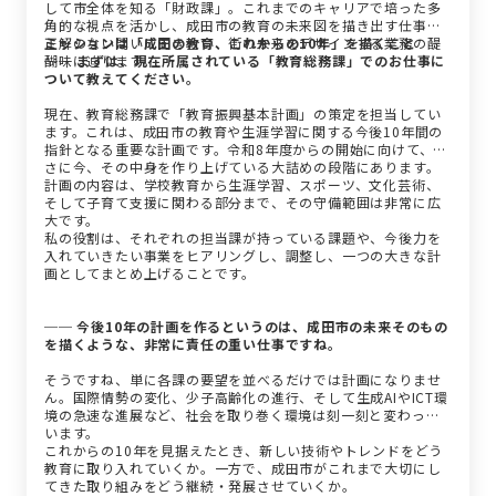
して市全体を知る「財政課」。これまでのキャリアで培った多
角的な視点を活かし、成田市の教育の未来図を描き出す仕事。
正解のない問いに向き合い、街の未来をデザインする業務の醍
ミッションは「成田の教育、これからの10年」を描くこと
醐味に迫ります。
── まずは、現在所属されている「教育総務課」でのお仕事に
ついて教えてください。
現在、教育総務課で「教育振興基本計画」の策定を担当してい
ます。これは、成田市の教育や生涯学習に関する今後10年間の
指針となる重要な計画です。令和8年度からの開始に向けて、ま
さに今、その中身を作り上げている大詰めの段階にあります。
計画の内容は、学校教育から生涯学習、スポーツ、文化芸術、
そして子育て支援に関わる部分まで、その守備範囲は非常に広
大です。
私の役割は、それぞれの担当課が持っている課題や、今後力を
入れていきたい事業をヒアリングし、調整し、一つの大きな計
画としてまとめ上げることです。
── 今後10年の計画を作るというのは、成田市の未来そのもの
を描くような、非常に責任の重い仕事ですね。
そうですね、単に各課の要望を並べるだけでは計画になりませ
ん。国際情勢の変化、少子高齢化の進行、そして生成AIやICT環
境の急速な進展など、社会を取り巻く環境は刻一刻と変わって
います。
これからの10年を見据えたとき、新しい技術やトレンドをどう
教育に取り入れていくか。一方で、成田市がこれまで大切にし
てきた取り組みをどう継続・発展させていくか。