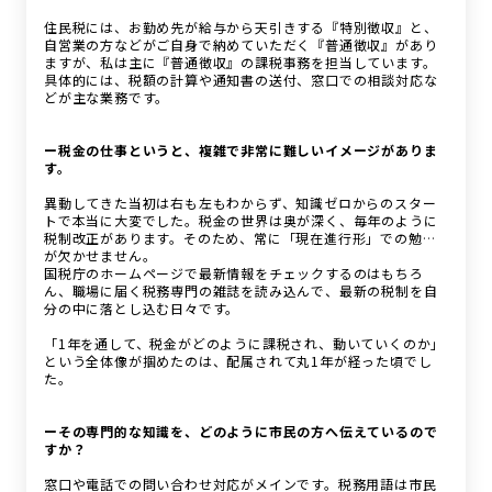
住民税には、お勤め先が給与から天引きする『特別徴収』と、
自営業の方などがご自身で納めていただく『普通徴収』があり
ますが、私は主に『普通徴収』の課税事務を担当しています。
具体的には、税額の計算や通知書の送付、窓口での相談対応な
どが主な業務です。
ー税金の仕事というと、複雑で非常に難しいイメージがありま
す。
異動してきた当初は右も左もわからず、知識ゼロからのスター
トで本当に大変でした。税金の世界は奥が深く、毎年のように
税制改正があります。そのため、常に「現在進行形」での勉強
が欠かせません。
国税庁のホームページで最新情報をチェックするのはもちろ
ん、職場に届く税務専門の雑誌を読み込んで、最新の税制を自
分の中に落とし込む日々です。
「1年を通して、税金がどのように課税され、動いていくのか」
という全体像が掴めたのは、配属されて丸1年が経った頃でし
た。
ーその専門的な知識を、どのように市民の方へ伝えているので
すか？
窓口や電話での問い合わせ対応がメインです。税務用語は市民