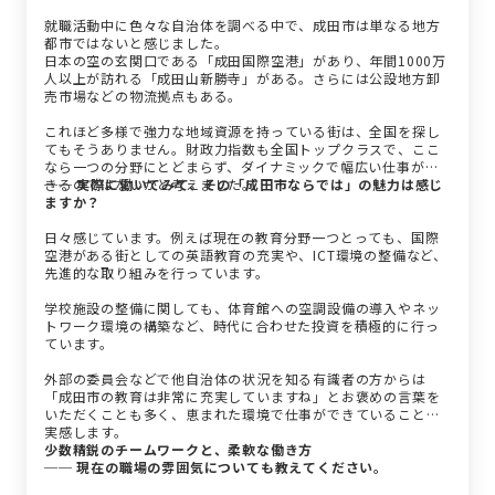
就職活動中に色々な自治体を調べる中で、成田市は単なる地方
都市ではないと感じました。
日本の空の玄関口である「成田国際空港」があり、年間1000万
人以上が訪れる「成田山新勝寺」がある。さらには公設地方卸
売市場などの物流拠点もある。
これほど多様で強力な地域資源を持っている街は、全国を探し
てもそうありません。財政力指数も全国トップクラスで、ここ
なら一つの分野にとどまらず、ダイナミックで幅広い仕事がで
きるのではないかと考えました。
── 実際に働いてみて、その「成田市ならでは」の魅力は感じ
ますか？
日々感じています。例えば現在の教育分野一つとっても、国際
空港がある街としての英語教育の充実や、ICT環境の整備など、
先進的な取り組みを行っています。
学校施設の整備に関しても、体育館への空調設備の導入やネッ
トワーク環境の構築など、時代に合わせた投資を積極的に行っ
ています。
外部の委員会などで他自治体の状況を知る有識者の方からは
「成田市の教育は非常に充実していますね」とお褒めの言葉を
いただくことも多く、恵まれた環境で仕事ができていることを
実感します。
少数精鋭のチームワークと、柔軟な働き方
── 現在の職場の雰囲気についても教えてください。