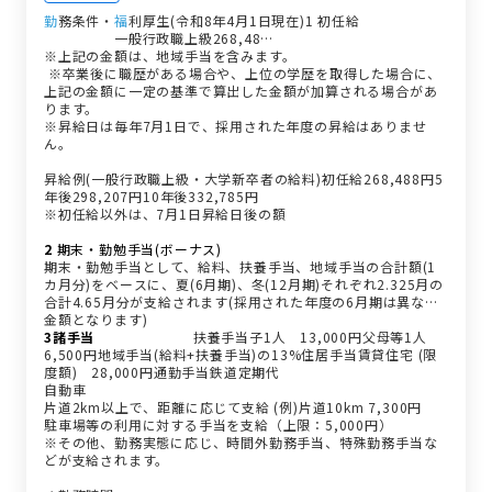
勤
務条件・
福
利厚生(令和8年4月1日現在)1 初任給
職種
試験区分
初任給
備考
一般行政職上級268,48…
※上記の金額は、地域手当を含みます。
※卒業後に職歴がある場合や、上位の学歴を取得した場合に、
上記の金額に一定の基準で算出した金額が加算される場合があ
ります。
※昇給日は毎年7月1日で、採用された年度の昇給はありませ
ん。
昇給例(一般行政職上級・大学新卒者の給料)初任給268,488円5
年後298,207円10年後332,785円
※初任給以外は、7月1日昇給日後の額
2
期末・勤勉手当(ボーナス)
期末・勤勉手当として、給料、扶養手当、地域手当の合計額(1
カ月分)をベースに、夏(6月期)、冬(12月期)それぞれ2.325月の
合計4.65月分が支給されます(採用された年度の6月期は異なる
金額となります)
3諸手当
種類
区分
支給額
扶養手当子1人 13,000円父母等1人
6,500円地域手当(給料+扶養手当)の13%住居手当賃貸住宅 (限
度額) 28,000円通勤手当鉄道定期代
自動車
片道2km以上で、距離に応じて支給 (例)片道10km 7,300円
駐車場等の利用に対する手当を支給（上限：5,000円）
※その他、勤務実態に応じ、時間外勤務手当、特殊勤務手当な
どが支給されます。