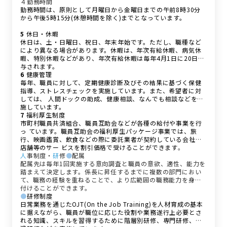
４勤務時間
勤務時間は、原則として月曜日から金曜日までの午前8時30分
から午後5時15分(休憩時間を除く)までとなっています。
5
休日・休暇
休日は、土・日曜日、祝日、年末年始です。ただし、職種など
により異なる場合があります。休暇は、年次有給休暇、病気休
暇、特別休暇などがあり、年次有給休暇は毎年4月1日に20日付
与されます。
6
健康管理
毎年、職員に対して、定期健康診断及びその結果に基づく保健
指導、ストレスチェックを実施しています。また、希望者に対
しては、 人間ドックの助成、健康相談、なんでも相談などを実
施しています。
7
福利厚生制度
市町村職員共済組合、職員互助会などが各種の給付や事業を行
っ ています。職員互助会の福利厚生パッケージ事業では、旅
行、映画鑑賞、飲食などの際に委託業者が契約している会社や
店舗等のサー ビスを割引価格で受けることができます
。
人
事制度・
研
修
●
配属
配属先は毎年1回実施する意向調査と職員の意欲、適性、能力を
踏まえて決定します。係長に昇任するまでに複数の部門におい
て、職務の経験を重ねることで、より広範囲の職務能力を身に
付けることができます。
●
研修制度
日常業務を通じたOJT(On the Job Training)を人材育成の基本
に据えながら、職員が職位に応じた役割や業務遂行上必要とさ
れる知識、スキルを習得するために階層別研修、専門研修、派