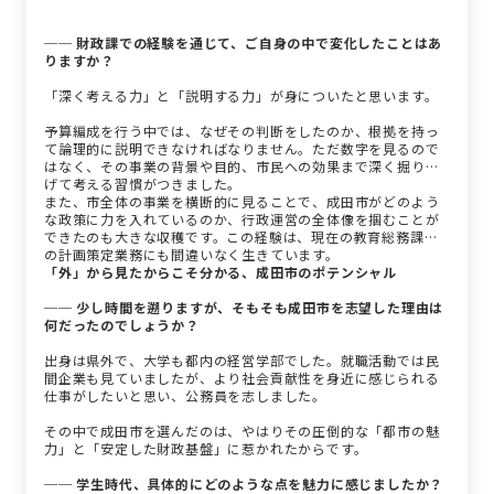
── 財政課での経験を通じて、ご自身の中で変化したことはあ
りますか？
「深く考える力」と「説明する力」が身についたと思います。
予算編成を行う中では、なぜその判断をしたのか、根拠を持っ
て論理的に説明できなければなりません。ただ数字を見るので
はなく、その事業の背景や目的、市民への効果まで深く掘り下
げて考える習慣がつきました。
また、市全体の事業を横断的に見ることで、成田市がどのよう
な政策に力を入れているのか、行政運営の全体像を掴むことが
できたのも大きな収穫です。この経験は、現在の教育総務課で
の計画策定業務にも間違いなく生きています。
「外」から見たからこそ分かる、成田市のポテンシャル
── 少し時間を遡りますが、そもそも成田市を志望した理由は
何だったのでしょうか？
出身は県外で、大学も都内の経営学部でした。就職活動では民
間企業も見ていましたが、より社会貢献性を身近に感じられる
仕事がしたいと思い、公務員を志しました。
その中で成田市を選んだのは、やはりその圧倒的な「都市の魅
力」と「安定した財政基盤」に惹かれたからです。
── 学生時代、具体的にどのような点を魅力に感じましたか？