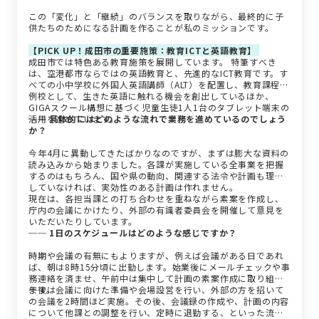
この「変化」と「継続」のバランスを取りながら、最終的に子
供たちのためになる計画を作ることが私のミッションです。
【PICK UP！成田市の重要施策：教育ICTと英語教育】
成田市では特色ある教育施策を展開しています。 特筆すべき
は、空港都市ならではの英語教育と、先進的なICT教育です。す
べての小中学校に外国人英語講師（ALT）を配置し、教育課程特
例校として、生きた英語に触れる機会を創出しているほか、
GIGAスクール構想に基づく児童生徒1人1台のタブレット端末の
活用を進めています。
── 具体的にはどのような流れで業務を進めているのでしょう
か？
今年4月に異動してきたばかりなのですが、まずは膨大な資料の
読み込みから始まりました。各課が実施している全事業を把握
するのはもちろん、国や県の動向、関連する法令や計画も理解
していなければ、実効性のある計画は作れません。
現在は、各担当課との打ち合わせを重ねながら素案を作成し、
庁内の会議にかけたり、外部の有識者委員会を開催して意見を
いただいたりしています。
── 1日のスケジュールはどのような感じですか？
時期や会議の有無にもよりますが、例えば会議がある日であれ
ば、朝は8時15分頃に出勤します。始業後にメールチェックや事
務連絡を済ませ、午前中は集中して計画の素案作成に取り組み
ます。
午後は会議に向けた準備や会場設営を行い、外部の方を招いて
の会議を2時間ほど実施。その後、会議録の作成や、計画の内容
について他課との調整を行い、定時に退勤する、といった流れ