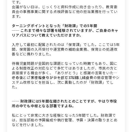
です。
会議がない日は、じっくりと資料作成に向き合ったり、教育委
員会の事務事業に関する点検評価など他の担当業務を行ってい
ます。
ターニングポイントとなった「財政課」での5年間
── これまで様々な部署を経験されていますが、ご自身のキャ
リアパスについて教えていただけますか。
入庁して最初に配属されたのは「保育課」でした。ここでは5年
間、保育園の入所受付や運営費の補助金業務、保育士の処遇改
善などに携わりました。
待機児童問題が全国的な課題となっていた時期でもあり、国に
よる制度改正の対応などで多忙ではありましたが、市民の方と
直接接する機会が多く、「ありがとう」と感謝の言葉をいただ
けることに大きなやりがいを感じていました。
その後、「学校給食センター」で1年間、給食費の徴収管理やシ
ステム改修などを担当し、次に異動したのが「財政課」でし
た。
── 財政課には5年間在籍されたとのことですが、やはり市役
所の中でも中枢となる部署ですよね。
私にとって非常に大きな経験となった5年間でした。財政課で
は、担当部局の予算編成や執行管理、予算・決算の取りまとめ
などを行いました。