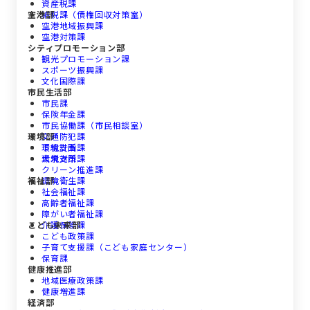
資産税課
空港部
納税課（債権回収対策室）
空港地域振興課
空港対策課
シティプロモーション部
観光プロモーション課
スポーツ振興課
文化国際課
市民生活部
市民課
保険年金課
市民協働課（市民相談室）
環境部
交通防犯課
下総支所
環境計画課
大栄支所
環境対策課
クリーン推進課
福祉部
環境衛生課
社会福祉課
高齢者福祉課
障がい者福祉課
こども未来部
介護保険課
こども政策課
子育て支援課（こども家庭センター）
保育課
健康推進部
地域医療政策課
健康増進課
経済部