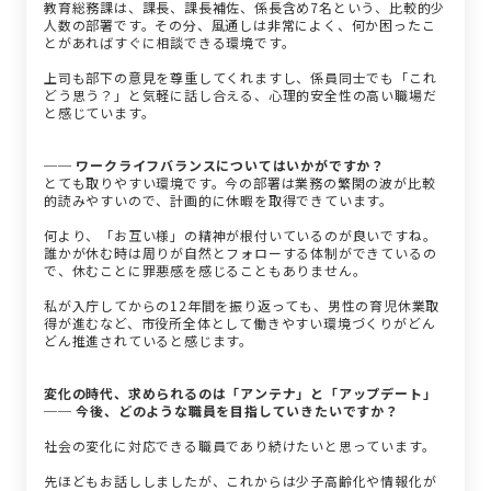
教育総務課は、課長、課長補佐、係長含め7名という、比較的少
人数の部署です。その分、風通しは非常によく、何か困ったこ
とがあればすぐに相談できる環境です。
上司も部下の意見を尊重してくれますし、係員同士でも「これ
どう思う？」と気軽に話し合える、心理的安全性の高い職場だ
と感じています。
── ワークライフバランスについてはいかがですか？
とても取りやすい環境です。今の部署は業務の繁閑の波が比較
的読みやすいので、計画的に休暇を取得できています。
何より、「お互い様」の精神が根付いているのが良いですね。
誰かが休む時は周りが自然とフォローする体制ができているの
で、休むことに罪悪感を感じることもありません。
私が入庁してからの12年間を振り返っても、男性の育児休業取
得が進むなど、市役所全体として働きやすい環境づくりがどん
どん推進されていると感じます。
変化の時代、求められるのは「アンテナ」と「アップデート」
── 今後、どのような職員を目指していきたいですか？
社会の変化に対応できる職員であり続けたいと思っています。
先ほどもお話ししましたが、これからは少子高齢化や情報化が