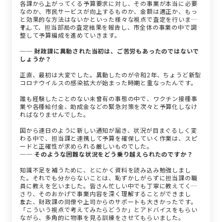
各課から上がってくる予算要求に対し、その事業が本当に必要
なのか、市民サービスが向上するものか、金額は適正か、もっ
と効果的な方法はないかといった様々な視点で査定を行いま
す。
そして、担当部局の査定結果を報告し、市全体の事業の中で調
整して予算編成を進めていきます。
── 財政課に異動された当初は、ご苦労もあったのではないで
しょうか？
正直、最初は大変でした。異動したのが令和2年、ちょうど新型
コロナウイルスの感染拡大が始まった時期と重なったんです。
誰も経験したことのない未曾有の事態の中で、ワクチン接種事
業や各種給付金、助成金などの緊急対策を次々と予算化しなけ
ればなりませんでした。
国から連日のように新しい通知が届き、状況が目まぐるしく変
わる中で、担当課と連携して予算を確保していく作業は、スピ
ードと正確性が求められる厳しいものでした。
── そのような困難な状況をどう乗り越えられたのですか？
知識不足を補うために、とにかく資料を読み込み勉強しまし
た。それでも分からないことは、恥ずかしがらずに担当課の職
員に教えを乞いました。皆さん忙しい中でも丁寧に教えてくだ
さり、そのおかげで事業内容を深く理解することができまし
た。
また、財政課の同僚や上司からのサポートも大きかったです。
「こういう視点で考えてみたらどうか」とアドバイスをもらい
ながら、多角的に物事を見る訓練をさせてもらいました。