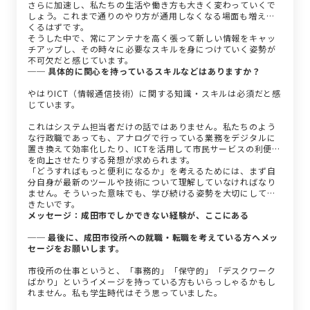
さらに加速し、私たちの生活や働き方も大きく変わっていくで
しょう。これまで通りのやり方が通用しなくなる場面も増えて
くるはずです。
そうした中で、常にアンテナを高く張って新しい情報をキャッ
チアップし、その時々に必要なスキルを身につけていく姿勢が
不可欠だと感じています。
── 具体的に関心を持っているスキルなどはありますか？
やはりICT（情報通信技術）に関する知識・スキルは必須だと感
じています。
これはシステム担当者だけの話ではありません。私たちのよう
な行政職であっても、アナログで行っている業務をデジタルに
置き換えて効率化したり、ICTを活用して市民サービスの利便性
を向上させたりする発想が求められます。
「どうすればもっと便利になるか」を考えるためには、まず自
分自身が最新のツールや技術について理解していなければなり
ません。そういった意味でも、学び続ける姿勢を大切にしてい
きたいです。
メッセージ：成田市でしかできない経験が、ここにある
── 最後に、成田市役所への就職・転職を考えている方へメッ
セージをお願いします。
市役所の仕事というと、「事務的」「保守的」「デスクワーク
ばかり」というイメージを持っている方もいらっしゃるかもし
れません。私も学生時代はそう思っていました。