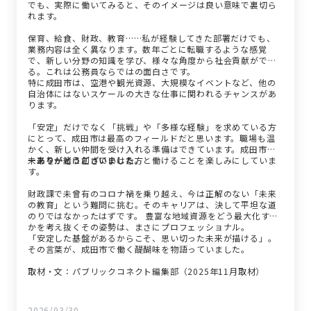
でも、実際に働いてみると、そのイメージは良い意味で裏切ら
れます。
保育、給食、財政、教育……私が経験してきた部署だけでも、
業務内容は全く異なります。数年ごとに転職するような感覚
で、新しい分野の知識を学び、様々な角度から社会貢献ができ
る。これは公務員ならではの面白さです。
特に成田市は、空港や観光資源、大規模なイベントなど、他の
自治体にはないスケールの大きな仕事に関われるチャンスがあ
ります。
「安定」だけでなく「挑戦」や「多様な経験」を求めている方
にとって、成田市は最高のフィールドだと思います。職場も温
かく、新しい仲間を受け入れる準備はできています。成田市の
未来を一緒に創っていける方と働けることを楽しみにしていま
ーありがとうございました。
す。
財政課で未曾有のコロナ禍を乗り越え、今は正解のない「未来
の教育」という難問に挑む。そのキャリアは、決して平坦な道
のりではなかったはずです。 豊富な地域資源をどう最大化する
かを考え抜くその姿勢は、まさにプロフェッショナル。
「安定した基盤があるからこそ、思い切った未来が描ける」。
その言葉が、成田市で働く醍醐味を物語っていました。
取材・文：パブリックコネクト編集部（2025年11月取材）
2026/03/30