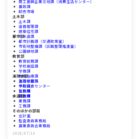
商工振興企業立地課（消費生活センター）
農政課
卸売市場
土木部
土木課
道路管理課
建築住宅課
都市部
下水道課
都市計画課（交通政策室）
市街地整備課（区画整理推進室）
公園緑地課
教育部
教育総務課
学校施設課
学務課
消防本部
教育指導課
生涯学習課
消防総務課
学校給食センター
予防課
公民館
警防課
水道部
図書館
救急課
業務課
工務課
そのほかの部局
会計室
監査委員事務局
農業委員会事務局
議会事務局
2026/07/10
選挙管理委員会事務局