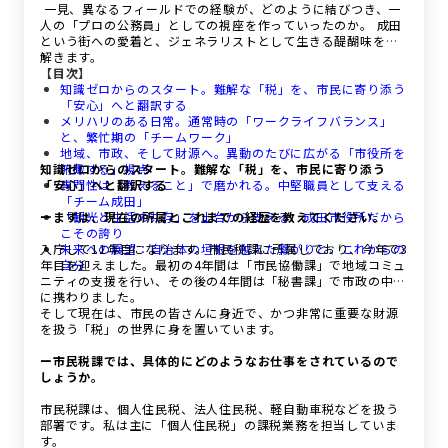
一見、異なるフィールドでの経験が、どのように結びつき、一
人の「プロの公務員」としての視座を作っていったのか。 成田
という街への愛着と、ジェネラリストとして生きる醍醐味を紐
解きます。
【目次】
知識ゼロからのスタート。難解な「税」を、市民に寄り添う
「安心」へと翻訳する
メリハリのある日常。通常時の「ワークライフバランス」
と、繁忙期の「チームワーク」
地域、市政、そして財源へ。異動のたびに広がる「市役所を
知識ゼロからのスタート。難解な「税」を、市民に寄り添う
俯瞰する」視点
「安心」へと翻訳する
専門性は「教えること」で磨かれる。中堅職員として支える
「チーム成田」
ーまずは、現在の所属とこれまでの経歴を教えてください。
「観光と生活の共存」を土台から支える、成田市役所だから
こその誇り
入庁して11年目になります。市民税課に所属しており、今年で3
未来への展望：自治体の垣根を越えた繋がりと、これからの
年目を迎えました。最初の4年間は「市民協働課」で地域コミュ
自分
ニティの支援を行い、その後の4年間は「秘書課」で市政の中枢
に携わりました。
そして現在は、市民の皆さんに身近で、かつ非常に重要な財源
を扱う「税」の世界に身を置いています。
ー市民税課では、具体的にどのようなお仕事をされているので
しょうか。
市民税課は、個人住民税、法人住民税、軽自動車税などを扱う
部署です。私は主に「個人住民税」の課税業務を担当していま
す。