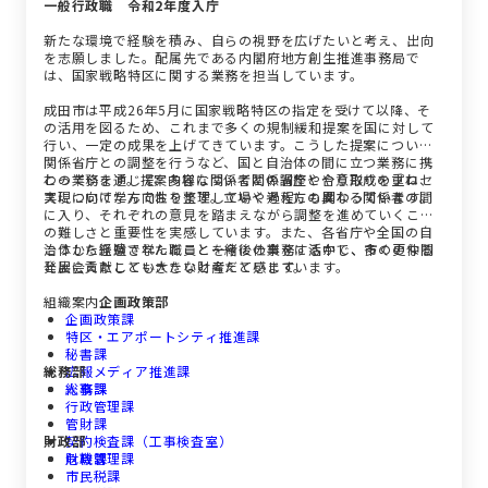
一般行政職 令和2年度入庁
新たな環境で経験を積み、自らの視野を広げたいと考え、出向
を志願しました。配属先である内閣府地方創生推進事務局で
は、国家戦略特区に関する業務を担当しています。
成田市は平成26年5月に国家戦略特区の指定を受けて以降、そ
の活用を図るため、これまで多くの規制緩和提案を国に対して
行い、一定の成果を上げてきています。こうした提案について
関係省庁との調整を行うなど、国と自治体の間に立つ業務に携
わっています。提案内容について関係省庁とやり取りを重ね、
この業務を通じて、多様な関係者との調整や合意形成のプロセ
実現に向けた方向性を整理していく過程にも関わっています。
スについて学んでおります。立場や考え方の異なる関係者の間
に入り、それぞれの意見を踏まえながら調整を進めていくこと
の難しさと重要性を実感しています。また、各省庁や全国の自
治体から派遣された職員と一緒に仕事をする中で、多くの仲間
こうした経験で学んだことを今後の業務に活かし、市の更なる
と出会えたことも大きな財産だと感じています。
発展に貢献していきたいと考えています。
組織案内
企画政策部
企画政策課
特区・エアポートシティ推進課
秘書課
総務部
広報メディア推進課
人事課
総務課
行政管理課
管財課
財政部
契約検査課（工事検査室）
危機管理課
財政課
市民税課