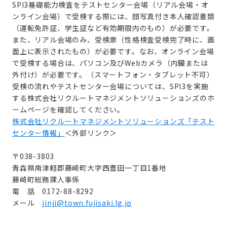
SPI3基礎能力検査をテストセンター会場（リアル会場・オ
ンライン会場）で受検する際には、顔写真付き本人確認書類
（運転免許証、学生証など有効期限内のもの）が必要です。
また、リアル会場のみ、受検票（性格検査受検完了時に、画
面上に表示されたもの）が必要です。なお、オンライン会場
で受検する場合は、パソコン及びWebカメラ（内臓または
外付け）が必要です。（スマートフォン・タブレット不可）
受検の流れやテストセンター会場については、SPI3を実施
する株式会社リクルートマネジメントソリューションズのホ
ームページを確認してください。
株式会社リクルートマネジメントソリューションズ「テスト
センター情報」
＜外部リンク＞
〒038-3803
青森県南津軽郡藤崎町大字西豊田一丁目1番地
藤崎町総務課人事係
電 話 0172-88-8292
メール
jinji@town.fujisaki.lg.jp