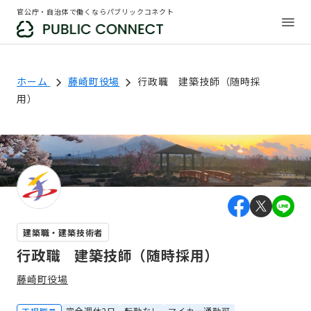
官公庁・自治体で働くならパブリックコネクト
ホーム
藤崎町役場
行政職 建築技師（随時採
用）
建築職・建築技術者
行政職 建築技師（随時採用）
藤崎町役場
完全週休2日
転勤なし
マイカー通勤可