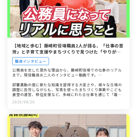
【地域と歩む】藤崎町役場職員2人が語る、「仕事の苦
労」と子育て支援やまちづくりで見つけた「やりが
い」
職員インタビュー
公務員を志した意外な理由から、藤崎町役場での仕事のリアル
まで。現役職員お二人のインタビュー動画です。…
部署異動の度に新たな知識を習得する大変さや、様々な立場の
調整に苦労しながらも、写真を使ったまちづくり事業やこども
食堂の運営、移住支援など、多岐にわたる仕事を通じて「誰か
の役に立てている」という強いやりがいを感じている様子が描
2025/08/20
かれます。