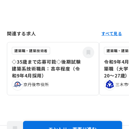
関連する求人
すべて見る
建築職・建築技術者
建築職・建築
◇35歳まで応募可能◇後期試験
令和9年4
建築系技術職員：高卒程度（令
築職（大学
和9年4月採用）
20～27歳
京丹後市役所
三木市
エントリー画面に進む