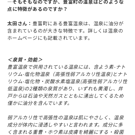
—そもそもなのですが、豊富町の温泉はどのような
点に特徴があるのですか？
太田さん：
豊富町にある豊富温泉は、温泉に油分が
含まれているのが大きな特徴です。詳しくは温泉の
ホームページにも記載されています。
＜泉質・効能＞
豊富温泉で供用されている温泉には、含よう素-ナト
リウム-塩化物温泉（高張性弱アルカリ性温泉)とナト
リウム-塩化物・炭酸水素塩温泉(高張性弱アルカリ性
低温泉)の2種類の泉質があり、いずれも黄濁し、井
戸からは石油や天然ガスとともに湧出してくるため
僅かに油分を含んでいます。
弱アルカリ性で高張性の温泉は肌にやさしく、温泉
成分が体内に浸透しやすいと言われます。成分に多
く含まれる重曹・ホウ素は皮膚を綺麗にする・殺菌