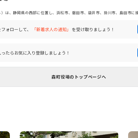
）は、静岡県の西部に位置し、浜松市、磐田市、袋井市、掛川市、島田市に接して
 「遠州の小京都」、「三木の里」、「PASのふるさと森町」などの呼ばれ方
が２か所あり、自動車でのアクセス性が高い町です。 公共交通機関は、天竜浜
が通っています。
をフォローして、
「新着求人の通知」
を受け取りましょう！
入ったらお気に入り登録しましょう！
森町役場のトップページへ