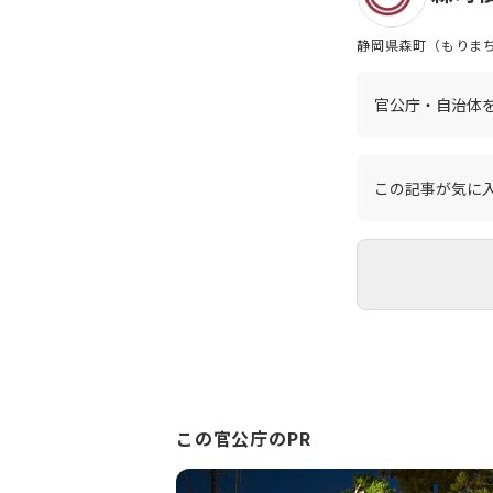
静岡県森町（もりまち
ほどの小さな町です。
のインターチェンジ
ービス、町営バス）
官公庁・自治体
この記事が気に
この官公庁のPR