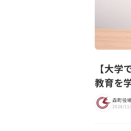
知」
【大学
教育を
森町役
2024/11