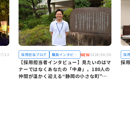
NEW
07/13
採用担当ブログ
職員インタビュ
2026/06/26
採
ー
【採用担当者インタビュー】見たいのはマ
採
ナーではなくあなたの「中身」。180人の
仲間が温かく迎える“静岡の小さな町”の
リアル