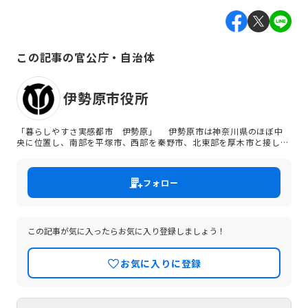
この記事の官公庁・自治体
伊勢原市役所
「暮らしやすさ実感都市 伊勢原」 伊勢原市は神奈川県のほぼ中
央に位置し、南部を平塚市、西部を秦野市、北東部を厚木市と接し、
東西間に東名高速道路、国道246号線、小田急線が走っています。東
京からは東名高速で30分、小田急線で新宿から60分の位置にあり、
首都圏の近郊都市として恵まれた自然と温暖な気候の中で商業・工
フォロー
業・農業などがバランスよく発展している都市です。人口は約10万
2,000人。「新東名高速道路」や「国道246号バイパス」などの広域
幹線道路の整備が進んでおり、伊勢原市はこれから大きく変貌しよう
としています。 伊勢原市の取り組みを共に支えてくれる皆様をお待ち
しています。
この記事が気に入ったらお気に入り登録しましょう！
お気に入りに登録