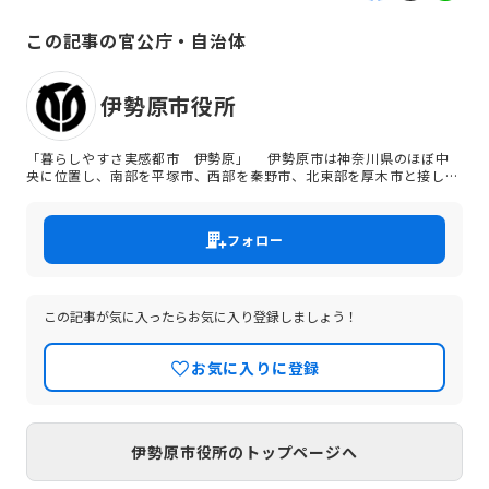
この記事の官公庁・自治体
伊勢原市役所
「暮らしやすさ実感都市 伊勢原」 伊勢原市は神奈川県のほぼ中
央に位置し、南部を平塚市、西部を秦野市、北東部を厚木市と接し、
東西間に東名高速道路、国道246号線、小田急線が走っています。東
京からは東名高速で30分、小田急線で新宿から60分の位置にあり、
首都圏の近郊都市として恵まれた自然と温暖な気候の中で商業・工
フォロー
業・農業などがバランスよく発展している都市です。人口は約10万
2,000人。「新東名高速道路」や「国道246号バイパス」などの広域
幹線道路の整備が進んでおり、伊勢原市はこれから大きく変貌しよう
としています。 伊勢原市の取り組みを共に支えてくれる皆様をお待ち
しています。
この記事が気に入ったらお気に入り登録しましょう！
お気に入りに登録
伊勢原市役所のトップページへ