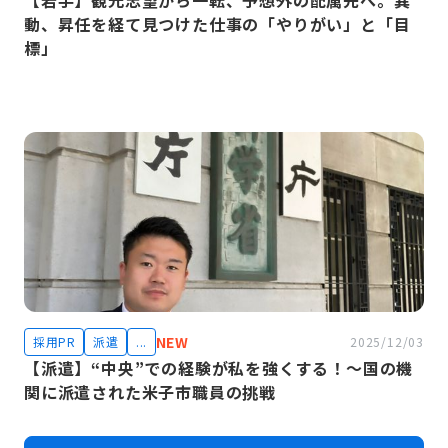
【若手】観光志望から一転、予想外の配属先へ。異
動、昇任を経て見つけた仕事の「やりがい」と「目
標」
NEW
採用PR
派遣
...
2025/12/03
【派遣】“中央”での経験が私を強くする！～国の機
関に派遣された米子市職員の挑戦