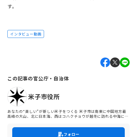
す。
インタビュー動画
この記事の官公庁・自治体
米子市役所
あなたの“楽しい”が新しい米子をつくる 米子市は南東に中国地方最
高峰の大山、北に日本海、西はコハクチョウが越冬に訪れる中海に囲
まれた豊かな自然環境のまちです。また、道路・鉄道・空港などの利
便性も高く、古くから人の往来が盛んな「山陰の商都」として栄えて
きました。そのため、米子市民は明るく開放的で訪れる人たちを快く
フォロー
受け入れる気質があります。 米子市は新しい取り組みをたくさん行っ