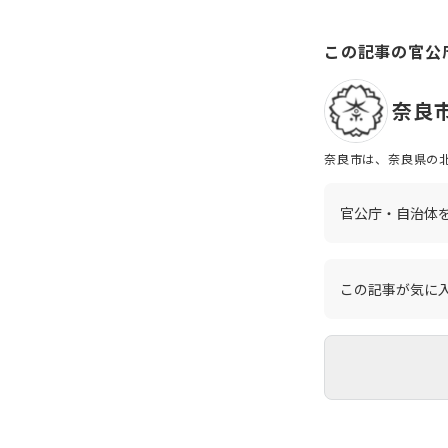
この記事の官公
奈良
奈良市は、奈良県の北
広大な奈良公園があ
少人口（0～14歳
まちとも言えます。 そんな奈良市のこれからを支え、更なる発展を続けるため、主体的に行動し、ともに成長できる人材を求めてい
官公庁・自治体
ます。奈良愛とホス
この記事が気に