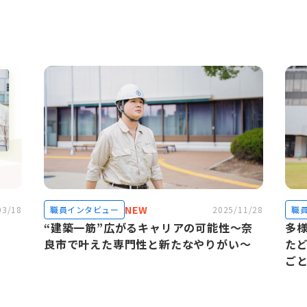
NEW
03/18
職員インタビュー
2025/11/28
職
“建築一筋”広がるキャリアの可能性～奈
多
良市で叶えた専門性と新たなやりがい～
た
ご