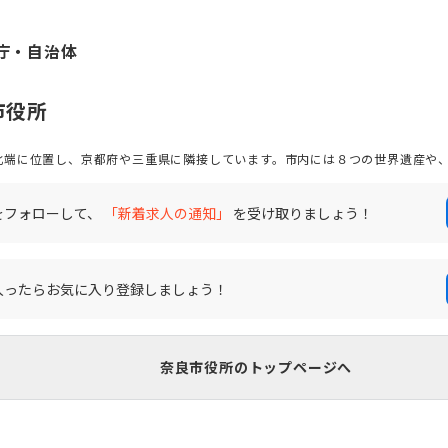
庁・自治体
市役所
端に位置し、京都府や三重県に隣接しています。市内には８つの世界遺産や、野
るなど、歴史や伝統を守る自然豊かなまちです。また、2022年は、共働きし
）の転入超過数関西エリア１位に選ばれるなど、都心部への交通アクセスもよく
をフォローして、
「新着求人の通知」
を受け取りましょう！
ピタリティマインドに溢れた方々のご応募をお待ちしております！
入ったらお気に入り登録しましょう！
奈良市役所のトップページへ