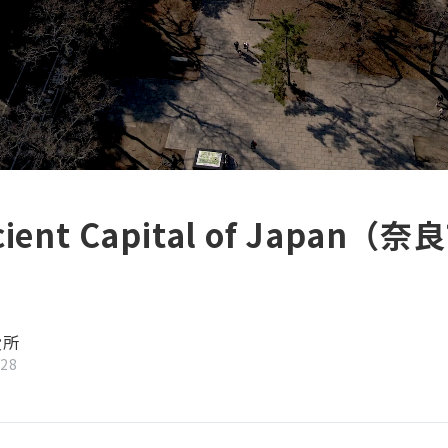
cient Capital of Japan
役所
/28