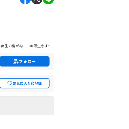
生の鹿が約1,300頭生息する
やすい街ランキングで関西１位、年
、子育て世代に選ばれる活気ある
フォロー
お気に入りに登録