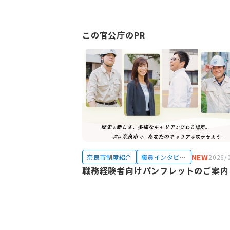
この官公庁のPR
NEW
奈良市制度紹介
職員インタビュ
2026/
ー
職務経験者向けパンフレットのご案内