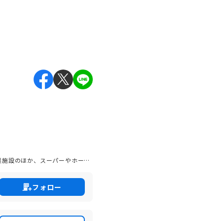
業施設のほか、スーパーやホーム
バスなど交通インフラも発達し
なたのアイデアをまちづくりに活
フォロー