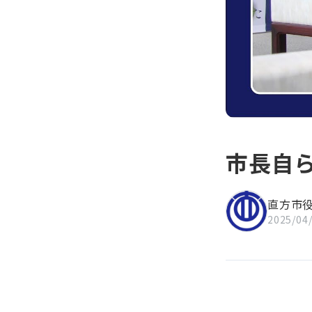
知」
市長自
直方市
2025/04