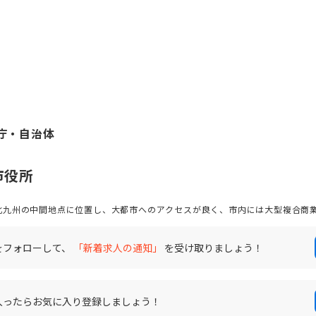
庁・自治体
市役所
北九州の中間地点に位置し、大都市へのアクセスが良く、市内には大型複合商
しています。また、鉄道3路線が乗り入れているほか、路線バスやコミュニティ
に感じながら便利に暮らせる街です。様々なポテンシャルを秘めた直方市であ
ある職場で一緒に働きませんか？
をフォローして、
「新着求人の通知」
を受け取りましょう！
入ったらお気に入り登録しましょう！