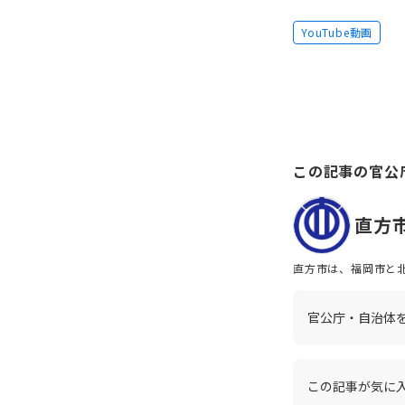
YouTube動画
この記事の官公
直方
直方市は、福岡市と
センターなどが点在
ており、自然を身近
かせる、働きがいの
官公庁・自治体
この記事が気に