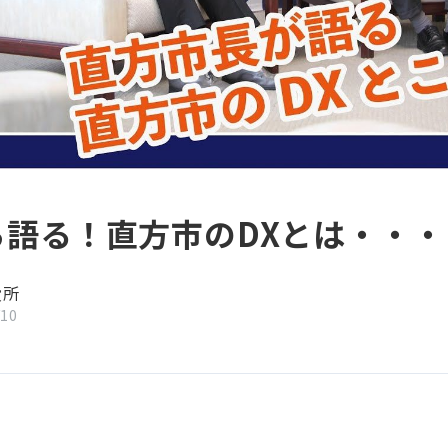
ら語る！直方市のDXとは・・・
役所
/10