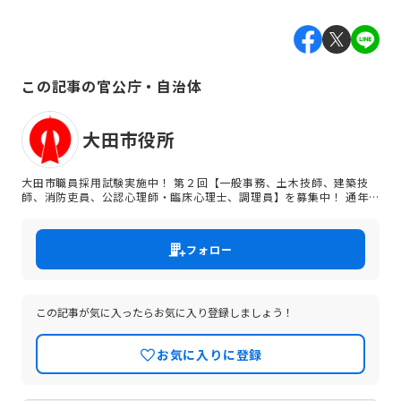
この記事の官公庁・自治体
大田市役所
大田市職員採用試験実施中！ 第２回【一般事務、土木技師、建築技
師、消防吏員、公認心理師・臨床心理士、調理員】を募集中！ 通年
募集【土木技師、建築技師、電気技師、機械技師、消防吏員（救急救
命士）、消防吏員】も継続募集中！
フォロー
この記事が気に入ったらお気に入り登録しましょう！
お気に入りに登録