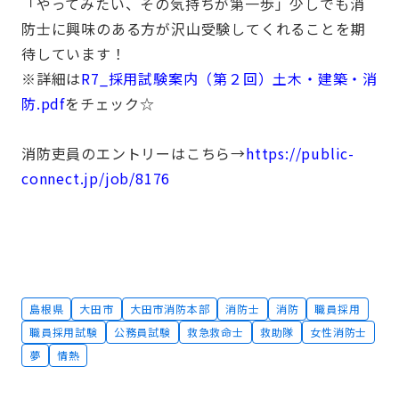
「やってみたい、その気持ちが第一歩」少しでも消
防士に興味のある方が沢山受験してくれることを期
待しています！
※詳細は
R7_採用試験案内（第２回）土木・建築・消
防.pdf
をチェック☆
消防吏員のエントリーはこちら→
https://public-
connect.jp/job/8176
島根県
大田市
大田市消防本部
消防士
消防
職員採用
職員採用試験
公務員試験
救急救命士
救助隊
女性消防士
夢
情熱