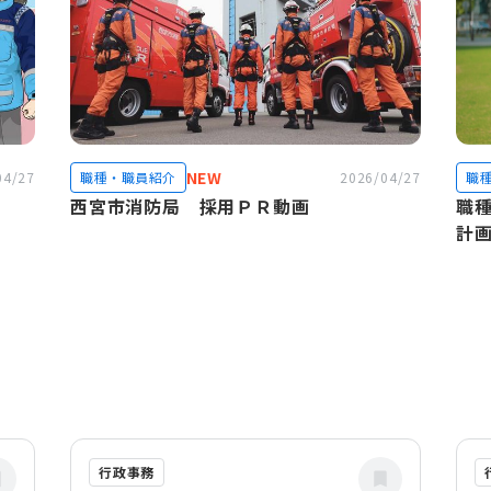
NEW
04/27
職種・職員紹介
2026/04/27
職
西宮市消防局 採用ＰＲ動画
職種
計画
行政事務