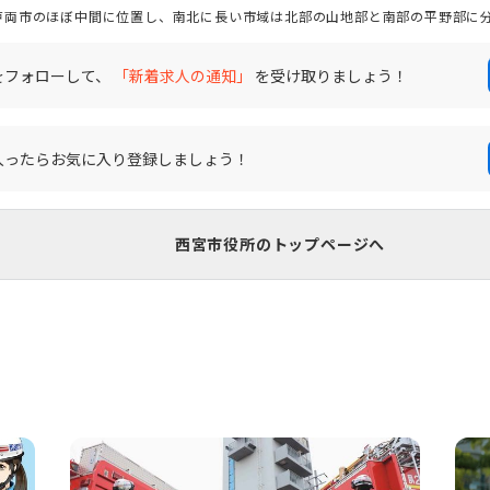
戸両市のほぼ中間に位置し、南北に長い市域は北部の山地部と南部の平野部に
交通の利便性、数多くの教育・文化施設など、文教住宅都市としての優れた特
ら高い評価を得ています。また、春・夏の高校野球大会が開催される「甲子園
をフォローして、
「新着求人の通知」
を受け取りましょう！
い、またその後の未来へと思いをつなげていく様々な記念事業を実
未来を拓く 文教住宅都市・西宮 ～憩い、学び、つながりのある美しいまち～
に定める各施策を推進しています。そんな西宮市の未来を私たちと一緒につく
入ったらお気に入り登録しましょう！
西宮市役所のトップページへ