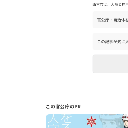
西宮市は、大阪と神
まれた地理的条件、
ち」として市内外か
す。 昭和 38 年に「文教住宅都市宣言」を行い、良好な住宅地と恵まれた教育環境を生かしたまちづくりを進めてきた西宮市です
官公庁・自治体
が、令和7年に市制100周年を迎えます。 この記念すべき年を祝
施するとともに、「
像を描いた総合計画
この記事が気に
この官公庁のPR