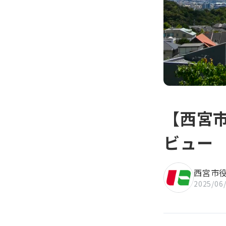
知」
【西宮
ビュー
西宮市
2025/06