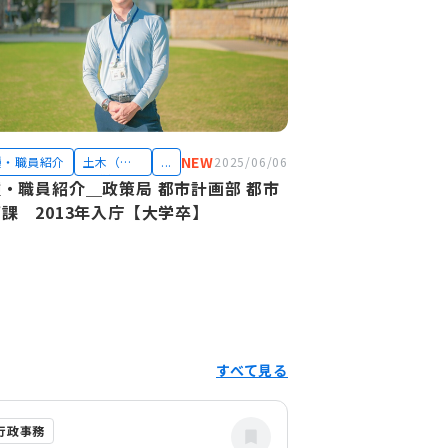
NEW
種・職員紹介
土木（技
...
2025/06/06
術職）
・職員紹介＿政策局 都市計画部 都市
課 2013年入庁【大学卒】
すべて見る
行政事務