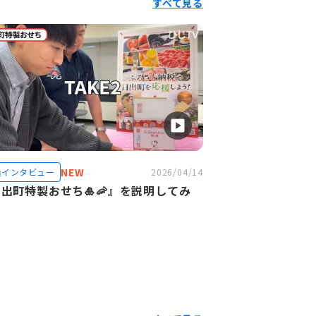
すべて見る
NEW
員インタビュー
2026/04/14
出町特製おせち🎍🦐』を説明してみ
。