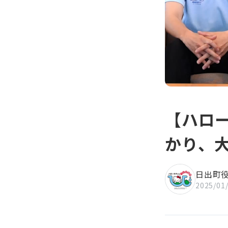
知」
【ハロ
かり、
日出町
2025/01