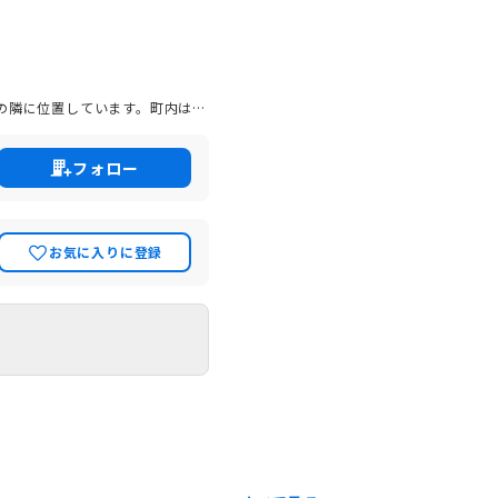
の隣に位置しています。町内は北
います。大きな河川はありません
で、今日まで大きな災害もあまり
交通の要衝です。このような地勢
フォロー
町には、ハローキティなどのサ
ら多くの観光客が年間を通して訪
お気に入りに登録