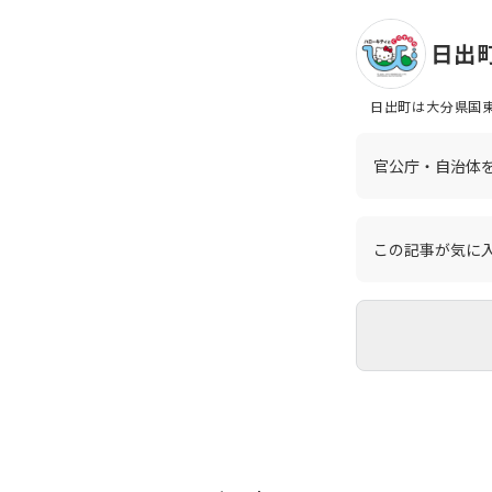
日出
日出町は大分県国東
西部に鹿鳴越山系が
が、湧水が多く、町
ありません。また、
官公庁・自治体
的な条件により、若
ンリオキャラクター
れます。大変美味な
この記事が気に