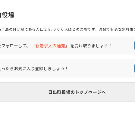
町役場
半島の付け根にある人口２８,０００人ほどのまちです。温泉で有名な別府市
広がり、南東部には別府湾に接する約２５ｋｍにわたる美しい海岸線が続いて
内の水道水もほとんど良質な地下水で賄っています。気候は年間を通して温暖
町内に鉄道駅が４つ高速道路の結節点が２つあり、どこにいくにも大変便利な
をフォローして、
「新着求人の通知」
を受け取りましょう！
者を中心として転入者が多く、住宅や企業の立地が盛んです。 また、日出
をモチーフとした屋外型テーマパーク「ハーモニーランド」があり、世界中か
ことで有名な「城下かれい」は日出町を代表する特産物です。
入ったらお気に入り登録しましょう！
日出町役場のトップページへ