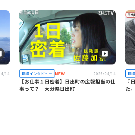
NEW
04/14
職員インタビュー
2026/04/14
職
】
【お仕事１日密着】日出町の広報担当の仕
『日
事って？｜大分県日出町
た