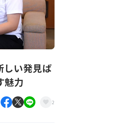
新しい発見ば
す魅力
2