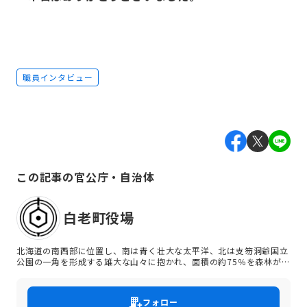
職員インタビュー
この記事の官公庁・自治体
白老町役場
北海道の南西部に位置し、南は青く壮大な太平洋、北は支笏洞爺国立
公園の一角を形成する雄大な山々に抱かれ、面積の約75％を森林が占
める自然豊かなまちです。 古くから先住民族「アイヌ」の人々が豊か
な生活文化を育んできました。 2020年7月には、アイヌ文化の復
興・創造・発展のための拠点となるナショナルセンターとして、 民族
フォロー
共生象徴空間「ウポポイ」が白老町ポロト湖畔に開業しました。