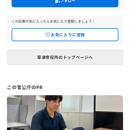
フォロー
と中山道の分岐・合流の地であった草津は、天下を手中に収めようと
した時の権力者たちにとっても、歴史上重要な場所でした。現在も滋
賀県下で中心的な役割を果たす都市となっています。
この記事が気に入ったらお気に入り登録しましょう！
お気に入りに登録
草津市役所のトップページへ
この官公庁のPR