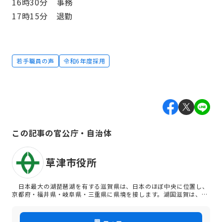
16時30分 事務
17時15分 退勤
若手職員の声
令和6年度採用
この記事の官公庁・自治体
草津市役所
日本最大の湖琵琶湖を有する滋賀県は、日本のほぼ中央に位置し、
京都府・福井県・岐阜県・三重県に県境を接します。湖国滋賀は、古
くから人と物とが往来し、長い歴史が刻み込まれたところです。 草
津市は滋賀県の南部に位置し、南北約13．2キロメートル・東西約
10．9キロメートルとやや南北に広がった地域からなります。東海道